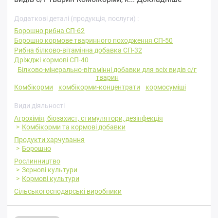
Додаткові деталі (продукція, послуги) :
Борошно рибна СП-62
Борошно кормове тваринного походження СП-50
Рибна білково-вітамінна добавка СП-32
Дріжджі кормові СП-40
Білково-мінерально-вітамінні добавки для всіх видів с/г
тварин
Комбікорми
комбікорми-концентрати
кормосуміші
Види діяльності
Агрохімія, біозахист, стимулятори, дезінфекція
Комбікорми та кормові добавки
Продукти харчування
Борошно
Рослинництво
Зернові культури
Кормові культури
Сільськогосподарські виробники