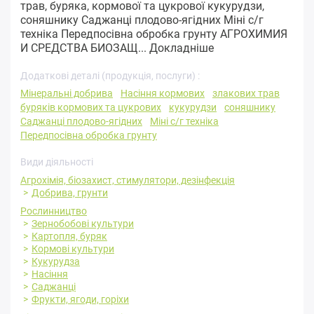
трав, буряка, кормової та цукрової кукурудзи,
соняшнику Саджанці плодово-ягідних Міні с/г
техніка Передпосівна обробка грунту АГРОХИМИЯ
И СРЕДСТВА БИОЗАЩ...
Докладніше
Додаткові деталі (продукція, послуги) :
Мінеральні добрива
Насіння кормових
злакових трав
буряків кормових та цукрових
кукурудзи
соняшнику
Саджанці плодово-ягідних
Міні с/г техніка
Передпосівна обробка грунту
Види діяльності
Агрохімія, біозахист, стимулятори, дезінфекція
Добрива, грунти
Рослинництво
Зернобобові культури
Картопля, буряк
Кормові культури
Кукурудза
Насіння
Саджанці
Фрукти, ягоди, горіхи