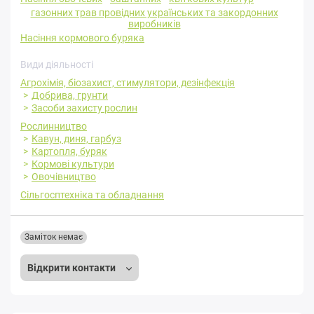
газонних трав провідних українських та закордонних
виробників
Насіння кормового буряка
Види діяльності
Агрохімія, біозахист, стимулятори, дезінфекція
Добрива, грунти
Засоби захисту рослин
Рослинництво
Кавун, диня, гарбуз
Картопля, буряк
Кормові культури
Овочівництво
Сільгосптехніка та обладнання
Заміток немає
Відкрити контакти