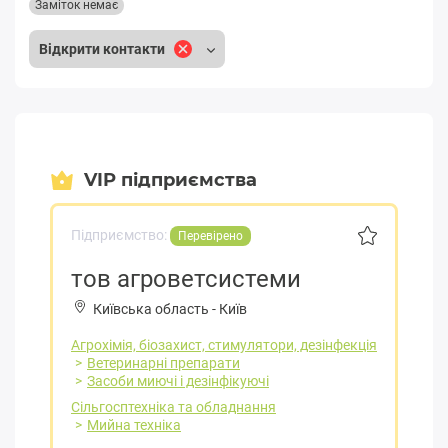
Заміток немає
Відкрити контакти
VIP підприємства
Підприємство:
Перевірено
тов агроветсистеми
Київська область
-
Київ
Агрохімія, біозахист, стимулятори, дезінфекція
Ветеринарні препарати
Засоби миючі і дезінфікуючі
Сільгосптехніка та обладнання
Мийна техніка