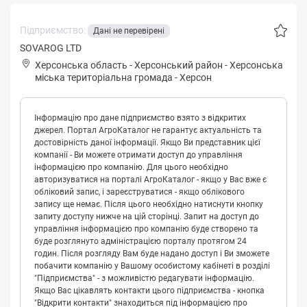
Підприємство:
Дані не перевірені
SOVAROG LTD
Херсонська область
-
Херсонський район
-
Хepсoнськa
міська територіальна громада
-
Херсон
Інформацію про дане підприємство взято з відкритих
джерел. Портал АгроКаталог не гарантує актуальність та
достовірність даної інформації. Якщо Ви представник цієї
компанії - Ви можете отримати доступ до управління
інформацією про компанію. Для цього необхідно
авторизуватися на порталі АгроКаталог - якщо у Вас вже є
обліковий запис, і зареєструватися - якщо облікового
запису ще немає. Після цього необхідно натиснути кнопку
запиту доступу нижче на цій сторінці. Запит на доступ до
управління інформацією про компанію буде створено та
буде розглянуто адміністрацією порталу протягом 24
годин. Після розгляду Вам буде надано доступ і Ви зможете
побачити компанію у Вашому особистому кабінеті в розділі
"Підприємства" - з можливістю редагувати інформацію.
Якщо Вас цікавлять контакти цього підприємства - кнопка
"Відкрити контакти" знаходиться під інформацією про