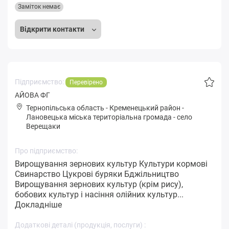
Заміток немає
Відкрити контакти
Підприємство:
Перевірено
АЙОВА ФГ
Тернопільська область
-
Кременецький район
-
Лaнoвeцькa міська територіальна громада
-
село
Верещаки
Про підприємство:
Вирощування зернових культур Культури кормові
Свинарство Цукрові буряки Бджільництво
Вирощування зернових культур (крім рису),
бобових культур і насіння олійних культур...
Докладніше
Додаткові деталі (продукція, послуги) :