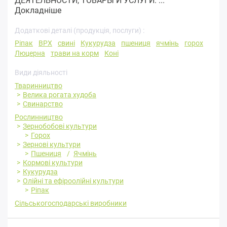
ДЕЯТЕЛЬНОСТИ, ТОВАРЫ И УСЛУГИ: ...
Докладніше
Додаткові деталі (продукція, послуги) :
Ріпак
ВРХ
свині
Кукурудза
пшениця
ячмінь
горох
Люцерна
трави на корм
Коні
Види діяльності
Тваринництво
Велика рогата худоба
Свинарство
Рослинництво
Зернобобові культури
Горох
Зернові культури
Пшениця
Ячмінь
Кормові культури
Кукурудза
Олійні та ефіроолійні культури
Ріпак
Сільськогосподарські виробники