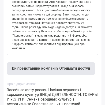
авторизуватися на порталі АгроКаталог - якщо у Вас вже є
обліковий запис, і зареєструватися - якщо облікового
запису ще немає. Після цього необхідно натиснути кнопку
запиту доступу нижче на цій сторінці. Запит на доступ до
управління інформацією про компанію буде створено та
буде розглянуто адміністрацією порталу протягом 24
годин. Після розгляду Вам буде надано доступ і Ви зможете
побачити компанію у Вашому особистому кабінеті в розділі
"Підприємства" - з можливістю редагувати інформацію.
Якщо Вас цікавлять контакти цього підприємства - кнопка
"Відкрити контакти" знаходиться під інформацією про
компанію.
Ви представник компанії? Отримати доступ
Про підприємство:
Засоби захисту рослин Насіння зернових і
кормових культур ВИДЫ ДЕЯТЕЛЬНОСТИ, ТОВАРЫ
И УСЛУГИ: Семена овощных культур в
ассортименте Средства защиты растений...