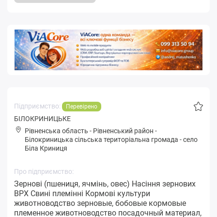
Підприємство:
Перевірено
БІЛОКРИНИЦЬКЕ
Рівненська область
-
Рівненський район
-
Білoкpиницькa сільська територіальна громада
-
село
Біла Криниця
Про підприємство:
Зернові (пшениця, ячмінь, овес) Насіння зернових
ВРХ Свині племінні Кормові культури
животноводство зерновые, бобовые кормовые
племенное животноводство посадочный материал,