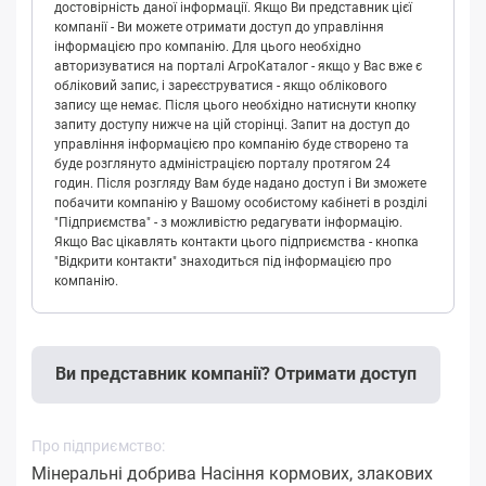
достовірність даної інформації. Якщо Ви представник цієї
компанії - Ви можете отримати доступ до управління
інформацією про компанію. Для цього необхідно
авторизуватися на порталі АгроКаталог - якщо у Вас вже є
обліковий запис, і зареєструватися - якщо облікового
запису ще немає. Після цього необхідно натиснути кнопку
запиту доступу нижче на цій сторінці. Запит на доступ до
управління інформацією про компанію буде створено та
буде розглянуто адміністрацією порталу протягом 24
годин. Після розгляду Вам буде надано доступ і Ви зможете
побачити компанію у Вашому особистому кабінеті в розділі
"Підприємства" - з можливістю редагувати інформацію.
Якщо Вас цікавлять контакти цього підприємства - кнопка
"Відкрити контакти" знаходиться під інформацією про
компанію.
Ви представник компанії? Отримати доступ
Про підприємство:
Мінеральні добрива Насіння кормових, злакових