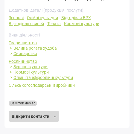
Додаткові деталі (продукція, послуги) :
Зернові
Олійні культури
Відгодівля ВРХ
Відгодівля свиней
Телята
Кормові культури
Види діяльності
Тваринництво
Велика рогата худоба
Свинарство
Рослинництво
Зернові культури
Кормові культури
Олійні та ефіроолійні культури
Сільськогосподарські виробники
Заміток немає
Відкрити контакти