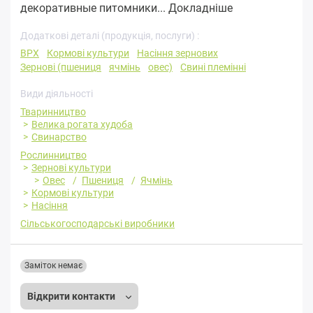
декоративные питомники...
Докладніше
Додаткові деталі (продукція, послуги) :
ВРХ
Кормові культури
Насіння зернових
Зернові (пшениця
ячмінь
овес)
Свині племінні
Види діяльності
Тваринництво
Велика рогата худоба
Свинарство
Рослинництво
Зернові культури
Овес
Пшениця
Ячмінь
Кормові культури
Насіння
Сільськогосподарські виробники
Заміток немає
Відкрити контакти