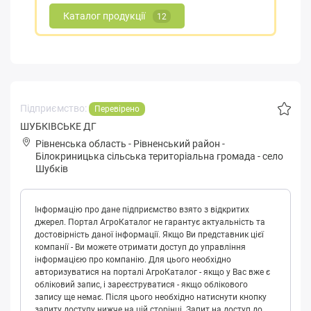
Каталог продукції
12
Підприємство:
Перевірено
ШУБКІВСЬКЕ ДГ
Рівненська область
-
Рівненський район
-
Білoкpиницькa сільська територіальна громада
-
село
Шубків
Інформацію про дане підприємство взято з відкритих
джерел. Портал АгроКаталог не гарантує актуальність та
достовірність даної інформації. Якщо Ви представник цієї
компанії - Ви можете отримати доступ до управління
інформацією про компанію. Для цього необхідно
авторизуватися на порталі АгроКаталог - якщо у Вас вже є
обліковий запис, і зареєструватися - якщо облікового
запису ще немає. Після цього необхідно натиснути кнопку
запиту доступу нижче на цій сторінці. Запит на доступ до