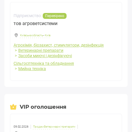
Підприємство:
Перевірено
тов агроветсистеми
Київська область
-
Київ
Агрохімія, біозахист, стимулятори, дезінфекція
Ветеринарні препарати
Засоби миючі і дезінфікуючі
Сільгосптехніка та обладнання
Мийна техніка
VIP оголошення
09.02.2026
Продам Ветеринарні препарати