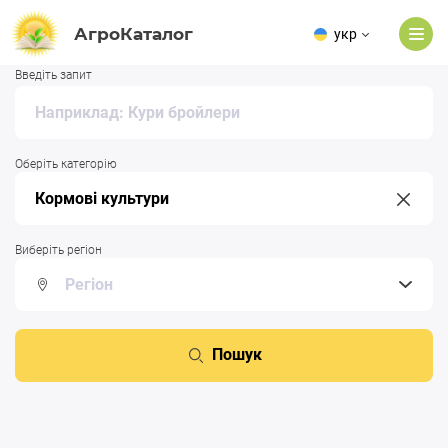
АгроКаталог
укр
Введіть запит
Оберіть категорію
Виберіть регіон
Пошук