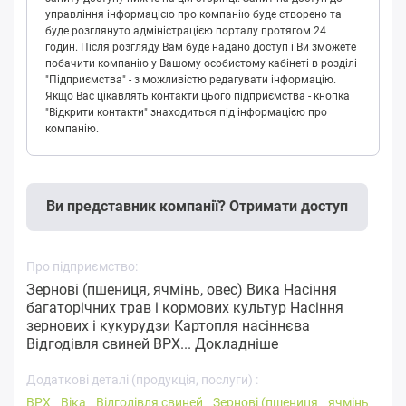
управління інформацією про компанію буде створено та
буде розглянуто адміністрацією порталу протягом 24
годин. Після розгляду Вам буде надано доступ і Ви зможете
побачити компанію у Вашому особистому кабінеті в розділі
"Підприємства" - з можливістю редагувати інформацію.
Якщо Вас цікавлять контакти цього підприємства - кнопка
"Відкрити контакти" знаходиться під інформацією про
компанію.
Ви представник компанії? Отримати доступ
Про підприємство:
Зернові (пшениця, ячмінь, овес) Вика Насіння
багаторічних трав і кормових культур Насіння
зернових і кукурудзи Картопля насіннєва
Відгодівля свиней ВРХ...
Докладніше
Додаткові деталі (продукція, послуги) :
ВРХ
Віка
Відгодівля свиней
Зернові (пшениця
ячмінь