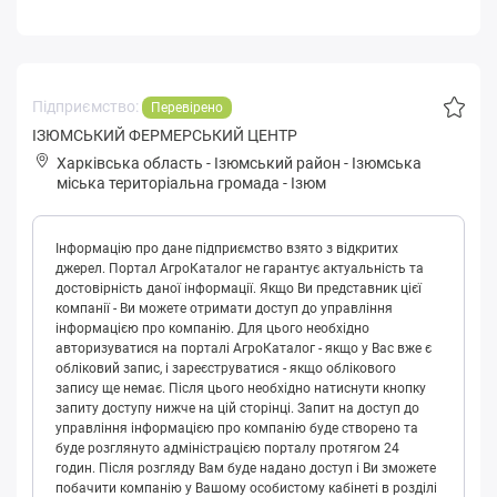
Підприємство:
Перевірено
ІЗЮМСЬКИЙ ФЕРМЕРСЬКИЙ ЦЕНТР
Харківська область
-
Ізюмський район
-
Ізюмськa
міська територіальна громада
-
Ізюм
Інформацію про дане підприємство взято з відкритих
джерел. Портал АгроКаталог не гарантує актуальність та
достовірність даної інформації. Якщо Ви представник цієї
компанії - Ви можете отримати доступ до управління
інформацією про компанію. Для цього необхідно
авторизуватися на порталі АгроКаталог - якщо у Вас вже є
обліковий запис, і зареєструватися - якщо облікового
запису ще немає. Після цього необхідно натиснути кнопку
запиту доступу нижче на цій сторінці. Запит на доступ до
управління інформацією про компанію буде створено та
буде розглянуто адміністрацією порталу протягом 24
годин. Після розгляду Вам буде надано доступ і Ви зможете
побачити компанію у Вашому особистому кабінеті в розділі