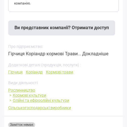
компанію.
Ви представник компанії? Отримати доступ
Про підприємство:
Гірчиця Коріандр кормові Трави...
Докладніше
Додаткові деталі (продукція, послуги) :
Гірчиця
Коріандр
Кормові трави
Види діяльності
Рослинництво
Кормові культури
Олійні та ефіроолійні культури
Сільськогосподарські виробники
Заміток немає