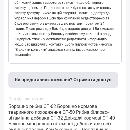
обліковий запис, і зареєструватися - якщо облікового
запису ще немає. Після цього необхідно натиснути кнопку
запиту доступу нижче на цій сторінці. Запит на доступ до
управління інформацією про компанію буде створено та
буде розглянуто адміністрацією порталу протягом 24
годин. Після розгляду Вам буде надано доступ і Ви зможете
побачити компанію у Вашому особистому кабінеті в розділі
"Підприємства" - з можливістю редагувати інформацію.
Якщо Вас цікавлять контакти цього підприємства - кнопка
"Відкрити контакти" знаходиться під інформацією про
компанію.
Ви представник компанії? Отримати доступ
Про підприємство:
Борошно рибна СП-62 Борошно кормове
тваринного походження СП-50 Рибна білково-
вітамінна добавка СП-32 Дріжджі кормові СП-40
Білково-мінерально-вітамінні добавки для всіх
видів с/г тварин Комбікорми, к...
Докладніше