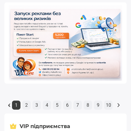
1
2
3
4
5
6
7
8
9
10
«
VIP підприємства