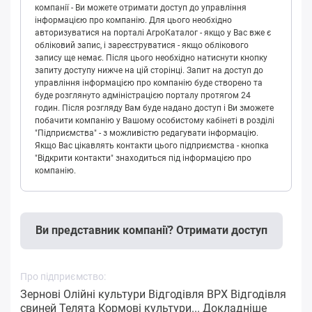
компанії - Ви можете отримати доступ до управління
інформацією про компанію. Для цього необхідно
авторизуватися на порталі АгроКаталог - якщо у Вас вже є
обліковий запис, і зареєструватися - якщо облікового
запису ще немає. Після цього необхідно натиснути кнопку
запиту доступу нижче на цій сторінці. Запит на доступ до
управління інформацією про компанію буде створено та
буде розглянуто адміністрацією порталу протягом 24
годин. Після розгляду Вам буде надано доступ і Ви зможете
побачити компанію у Вашому особистому кабінеті в розділі
"Підприємства" - з можливістю редагувати інформацію.
Якщо Вас цікавлять контакти цього підприємства - кнопка
"Відкрити контакти" знаходиться під інформацією про
компанію.
Ви представник компанії? Отримати доступ
Про підприємство:
Зернові Олійні культури Відгодівля ВРХ Відгодівля
свиней Телята Кормові культури...
Докладніше