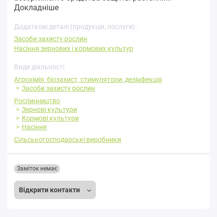
Докладніше
Додаткові деталі (продукція, послуги) :
Засоби захисту рослин
Насіння зернових і кормових культур
Види діяльності
Агрохімія, біозахист, стимулятори, дезінфекція
Засоби захисту рослин
Рослинництво
Зернові культури
Кормові культури
Насіння
Сільськогосподарські виробники
Заміток немає
Відкрити контакти