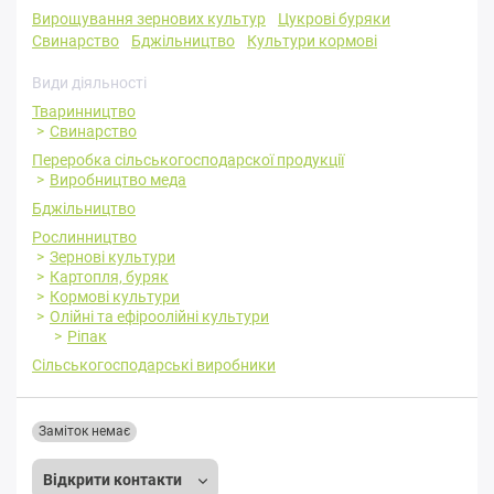
Вирощування зернових культур
Цукрові буряки
Свинарство
Бджільництво
Культури кормові
Види діяльності
Тваринництво
Свинарство
Переробка cільськогосподарскої продукції
Виробництво меда
Бджільництво
Рослинництво
Зернові культури
Картопля, буряк
Кормові культури
Олійні та ефіроолійні культури
Ріпак
Сільськогосподарські виробники
Заміток немає
Відкрити контакти