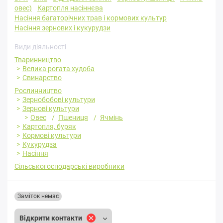
овес)
Картопля насіннєва
Насіння багаторічних трав і кормових культур
Насіння зернових і кукурудзи
Види діяльності
Тваринництво
Велика рогата худоба
Свинарство
Рослинництво
Зернобобові культури
Зернові культури
Овес
Пшениця
Ячмінь
Картопля, буряк
Кормові культури
Кукурудза
Насіння
Сільськогосподарські виробники
Заміток немає
Відкрити контакти