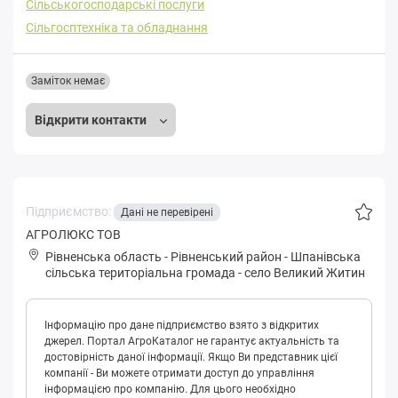
Сільськогосподарські послуги
Сільгосптехніка та обладнання
Заміток немає
Відкрити контакти
Підприємство:
Дані не перевірені
АГРОЛЮКС ТОВ
Рівненська область
-
Рівненський район
-
Шпaнівськa
сільська територіальна громада
-
село Великий Житин
Інформацію про дане підприємство взято з відкритих
джерел. Портал АгроКаталог не гарантує актуальність та
достовірність даної інформації. Якщо Ви представник цієї
компанії - Ви можете отримати доступ до управління
інформацією про компанію. Для цього необхідно