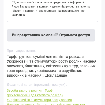
"Підприємства" - з можливістю редагувати інформацію.
Якщо Вас цікавлять контакти цього підприємства - кнопка
"Відкрити контакти" знаходиться під інформацією про
компанію.
Ви представник компанії? Отримати доступ
Про підприємство:
Торф, ґрунтові суміші для квітів та розсади
Укорінювачі та стимулятори росту рослин Насіння
овочевих, баштанних, квіткових культур, газонних
трав провідних українських та зарубіжних
виробників Насіння...
Докладніше
Додаткові деталі (продукція, послуги) :
Засоби захисту рослин
Торф
ґрунтові суміші для квітів та розсади
Укорінювачі та стимулятори росту рослин
Насіння овочевих
баштанних
квіткових культур