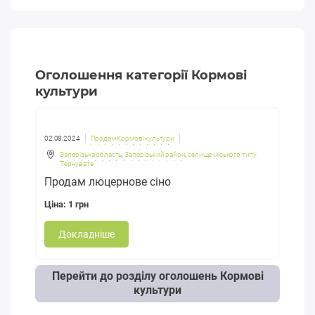
Оголошення категорії Кормові
культури
02.08.2024
Продам Кормові культури
Запорізька область
,
Запорізький район
,
селище міського типу
Тернувате
Продам люцернове сіно
Ціна: 1 грн
Докладніше
Перейти до розділу оголошень Кормові
культури