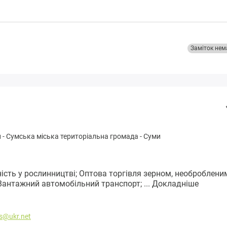
Заміток нем
н
-
Сумськa міська територіальна громада
-
Суми
ість у рослинництві; Оптова торгівля зерном, необроблени
Вантажний автомобільний транспорт; ...
Докладніше
s@ukr.net