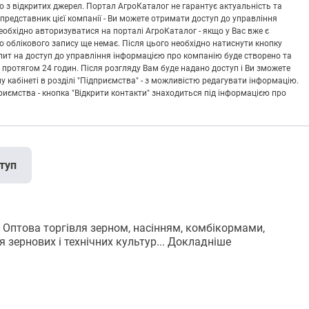
 з відкритих джерел. Портал АгроКаталог не гарантує актуальність та
 представник цієї компанії - Ви можете отримати доступ до управління
обхідно авторизуватися на порталі АгроКаталог - якщо у Вас вже є
що облікового запису ще немає. Після цього необхідно натиснути кнопку
Запит на доступ до управління інформацією про компанію буде створено та
 протягом 24 годин. Після розгляду Вам буде надано доступ і Ви зможете
кабінеті в розділі "Підприємства" - з можливістю редагувати інформацію.
риємства - кнопка "Відкрити контакти" знаходиться під інформацією про
туп
това торгівля зерном, насінням, комбікормами,
зернових і технічних культур...
Докладніше