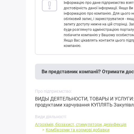
Інформацію про дане підприємство взято
достовірність даної інформації. Якщо Ви
інформацією про компанію. Для цього не
обліковий запис, і зареєструватися - як
запиту доступу нижче на цій сторінці. 
буде розглянуто адміністрацією порталу
побачити компанію у Вашому особистому 
Якщо Вас цікавлять контакти цього підп
компанію.
Ви представник компанії? Отримати дос
Про підприємство:
ВИДЫ ДЕЯТЕЛЬНОСТИ, ТОВАРЫ И УСЛУГИ: Оп
продуктами харчування КУПЛЯТЬ Закупівля 
Види діяльності
Агрохімія, біозахист, стимулятори, дезінфекція
Комбікорми та кормові добавки