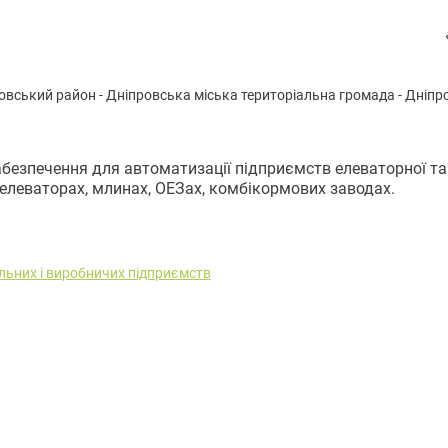
овський район
-
Дніпpoвськa міська територіальна громада
-
Дніпр
забезпечення для автоматизації підприємств елеваторної та
 елеваторах, млинах, ОЕЗах, комбікормових заводах.
льних і виробничих підприємств