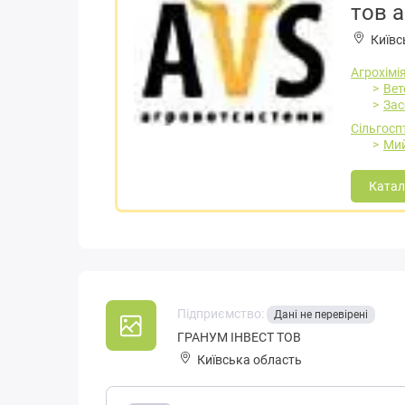
тов 
Київс
Агрохімія
Вет
Зас
Сільгосп
Мий
Катал
Підприємство:
Дані не перевірені
ГРАНУМ ІНВЕСТ ТОВ
Київська область