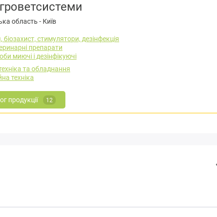
агроветсистеми
ька область
-
Київ
, біозахист, стимулятори, дезінфекція
еринарні препарати
оби миючі і дезінфікуючі
техніка та обладнання
на техніка
ог продукції
12