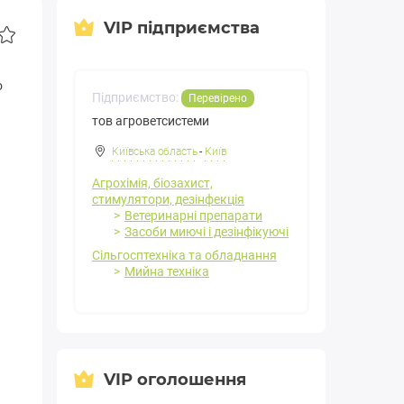
VIP підприємства
о
Підприємство:
Перевірено
тов агроветсистеми
Київська область
-
Київ
Агрохімія, біозахист,
стимулятори, дезінфекція
Ветеринарні препарати
Засоби миючі і дезінфікуючі
Сільгосптехніка та обладнання
Мийна техніка
VIP оголошення