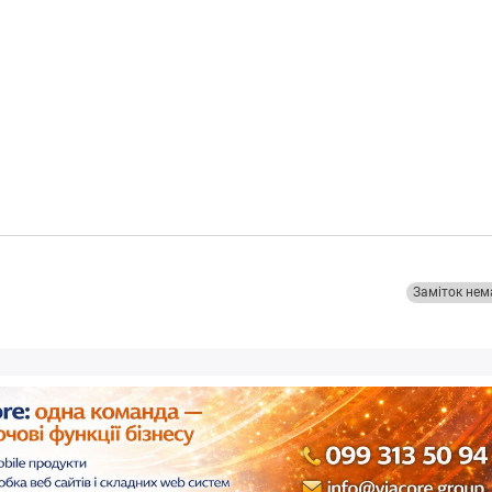
Заміток нем