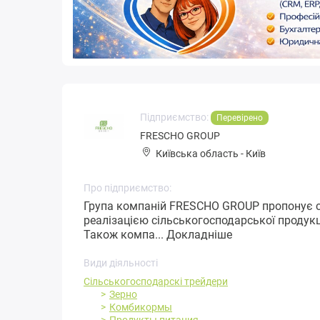
Підприємство:
Перевірено
FRESCHO GROUP
Київська область
-
Київ
Про підприємство:
Група компаній FRESCHO GROUP пропонує св
реалізацією сільськогосподарської продукці
Також компа...
Докладніше
Види діяльності
Сільськогосподарскі трейдери
Зерно
Комбикормы