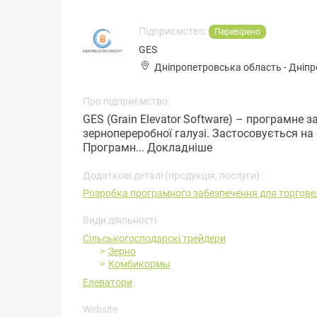
Підприємство:
Перевірено
GES
Дніпропетровська область
-
Дніпр
Про підприємство:
GES (Grain Elevator Software) – програмне 
зернопереробної галузі. Застосовується на
Програмн...
Докладніше
Додаткові деталі (продукція, послуги) :
Розробка програмного забезпечення для торгове
Види діяльності
Сільськогосподарскі трейдери
Зерно
Комбикормы
Елеватори
Website