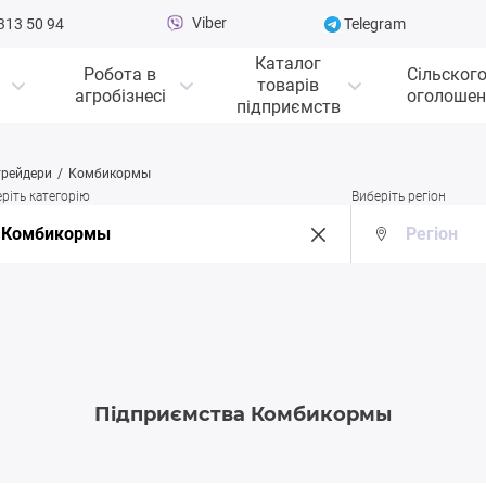
Viber
313 50 94
Telegram
Каталог
Робота в
Сільског
товарів
агробізнесі
оголошен
підприємств
трейдери
Комбикормы
ріть категорію
Виберіть регіон
Підприємства Комбикормы