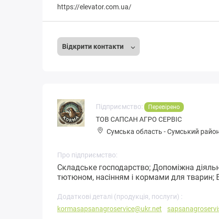
https://elevator.com.ua/
Відкрити контакти
Підприємство:
Перевірено
ТОВ САПСАН АГРО СЕРВІС
Сумська область
-
Сумський райо
Про підприємство:
Складське господарство; Допоміжна діяльн
тютюном, насінням і кормами для тварин; 
Додаткові деталі (продукція, послуги) :
kormasapsanagroservice@ukr.net
sapsanagroservi