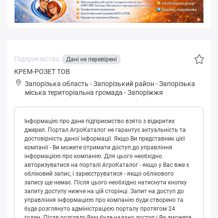
Підприємство:
Дані не перевірені
КРЕМ-РОЗЕТ ТОВ
Запорізька область
-
Запорізький район
-
Зaпopізькa
міська територіальна громада
-
Запоріжжя
Інформацію про дане підприємство взято з відкритих
джерел. Портал АгроКаталог не гарантує актуальність та
достовірність даної інформації. Якщо Ви представник цієї
компанії - Ви можете отримати доступ до управління
інформацією про компанію. Для цього необхідно
авторизуватися на порталі АгроКаталог - якщо у Вас вже є
обліковий запис, і зареєструватися - якщо облікового
запису ще немає. Після цього необхідно натиснути кнопку
запиту доступу нижче на цій сторінці. Запит на доступ до
управління інформацією про компанію буде створено та
буде розглянуто адміністрацією порталу протягом 24
годин. Після розгляду Вам буде надано доступ і Ви зможете