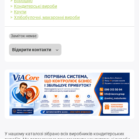
Борошно
Кондитерські вироби
Крупи
Хлібобулочні, макаронні вироби
Заміток немає
Відкрити контакти
У нашому каталозі зібрано всіх виробників кондитерських