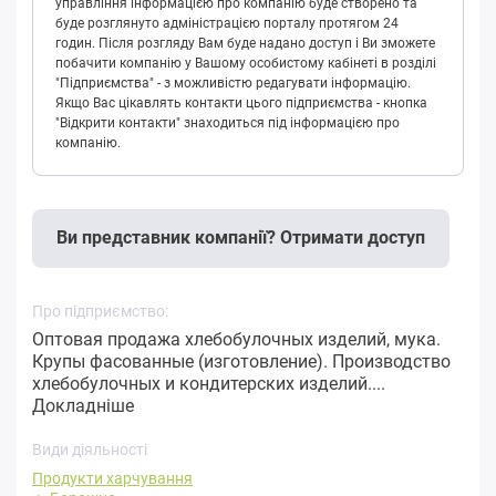
управління інформацією про компанію буде створено та
буде розглянуто адміністрацією порталу протягом 24
годин. Після розгляду Вам буде надано доступ і Ви зможете
побачити компанію у Вашому особистому кабінеті в розділі
"Підприємства" - з можливістю редагувати інформацію.
Якщо Вас цікавлять контакти цього підприємства - кнопка
"Відкрити контакти" знаходиться під інформацією про
компанію.
Ви представник компанії? Отримати доступ
Про підприємство:
Оптовая продажа хлебобулочных изделий, мука.
Крупы фасованные (изготовление). Производство
хлебобулочных и кондитерских изделий....
Докладніше
Види діяльності
Продукти харчування