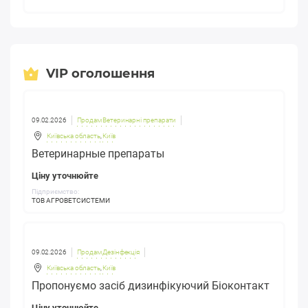
Наша база являє собою місце, де можна подивитися всю
необхідну інформацію про цікавить вас компанії. З нами
асортимент солодкого в ваших магазинах виросте на порядок.
Не забувайте користуватися рядком пошуку та фільтром. Так
ви знайдете найближчі фірми, що допоможе заощадити на
VIP оголошення
доставці.
09.02.2026
Продам Ветеринарні препарати
Київська область
,
Київ
Ветеринарные препараты
Ціну уточнюйте
Підприємство:
ТОВ АГРОВЕТСИСТЕМИ
09.02.2026
Продам Дезінфекція
Київська область
,
Київ
Пропонуємо засіб дизинфікуючий Біоконтакт
Ціну уточнюйте