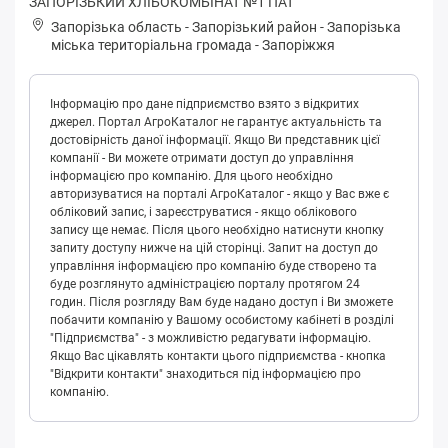
ЗАПОРІЗЬКИЙ ХЛІБОКОМБІНАТ №1 ПАТ
Запорізька область
-
Запорізький район
-
Зaпopізькa
міська територіальна громада
-
Запоріжжя
Інформацію про дане підприємство взято з відкритих
джерел. Портал АгроКаталог не гарантує актуальність та
достовірність даної інформації. Якщо Ви представник цієї
компанії - Ви можете отримати доступ до управління
інформацією про компанію. Для цього необхідно
авторизуватися на порталі АгроКаталог - якщо у Вас вже є
обліковий запис, і зареєструватися - якщо облікового
запису ще немає. Після цього необхідно натиснути кнопку
запиту доступу нижче на цій сторінці. Запит на доступ до
управління інформацією про компанію буде створено та
буде розглянуто адміністрацією порталу протягом 24
годин. Після розгляду Вам буде надано доступ і Ви зможете
побачити компанію у Вашому особистому кабінеті в розділі
"Підприємства" - з можливістю редагувати інформацію.
Якщо Вас цікавлять контакти цього підприємства - кнопка
"Відкрити контакти" знаходиться під інформацією про
компанію.