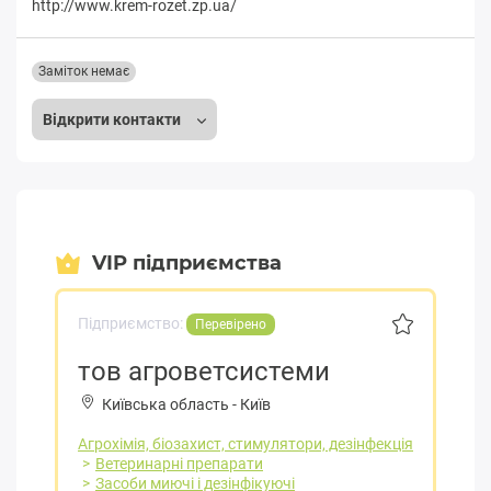
http://www.krem-rozet.zp.ua/
Заміток немає
Відкрити контакти
VIP підприємства
Підприємство:
Перевірено
тов агроветсистеми
Київська область
-
Київ
Агрохімія, біозахист, стимулятори, дезінфекція
Ветеринарні препарати
Засоби миючі і дезінфікуючі