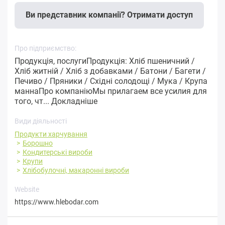
Ви представник компанії? Отримати доступ
Про підприємство:
Продукція, послугиПродукція: Хліб пшеничний /
Хліб житній / Хліб з добавками / Батони / Багети /
Печиво / Пряники / Східні солодощі / Мука / Крупа
маннаПро компаніюМы прилагаем все усилия для
того, чт...
Докладніше
Види діяльності
Продукти харчування
Борошно
Кондитерські вироби
Крупи
Хлібобулочні, макаронні вироби
Website
https://www.hlebodar.com