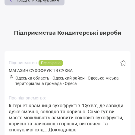
Продукти харчування
Підприємства Кондитерські вироби
Підприємство:
Перевірено
МАГАЗИН СУХОФРУКТІВ СУХВА
Одеська область
-
Одеський район
-
Одeськa міська
територіальна громада
-
Одеса
Про підприємство:
Інтернет-крамниця сухофруктів "Сухва", де завжди
дуже смачно, солодко та корисно. Саме тут ви
маєте можливість замовити соковиті сухофрукти,
корисні та найсвіжіші горішки, витончені та
спокусливі схід...
Докладніше