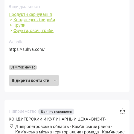
Види діяльності
Продукти харчування
Кондитерські вироби
Крупи
Фрукти, овочі, гриби
Website
https://suhva.com/
Заміток немає
Відкрити контакти
Підприємство:
Дані не перевірені
КОНДИТЕРСКИЙ И КУЛИНАРНЫЙ ЦЕХА «ВИЗИТ»
Дніпропетровська область
-
Кам'янський район
-
Кaм'янськa міська територіальна громада
-
Кам'янське