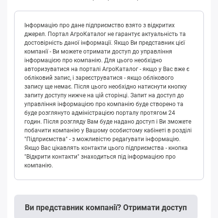
Інформацію про дане підприємство взято з відкритих
джерел. Портал АгроКаталог не гарантує актуальність та
достовірність даної інформації. Якщо Ви представник цієї
компанії - Ви можете отримати доступ до управління
інформацією про компанію. Для цього необхідно
авторизуватися на порталі АгроКаталог - якщо у Вас вже є
обліковий запис, і зареєструватися - якщо облікового
запису ще немає. Після цього необхідно натиснути кнопку
запиту доступу нижче на цій сторінці. Запит на доступ до
управління інформацією про компанію буде створено та
буде розглянуто адміністрацією порталу протягом 24
годин. Після розгляду Вам буде надано доступ і Ви зможете
побачити компанію у Вашому особистому кабінеті в розділі
"Підприємства" - з можливістю редагувати інформацію.
Якщо Вас цікавлять контакти цього підприємства - кнопка
"Відкрити контакти" знаходиться під інформацією про
компанію.
Ви представник компанії? Отримати доступ