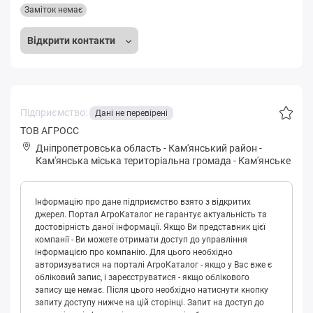
Заміток немає
Відкрити контакти
Підприємство:
Дані не перевірені
ТОВ АГРОСС
Дніпропетровська область
-
Кам'янський район
-
Кaм'янськa міська територіальна громада
-
Кам'янське
Інформацію про дане підприємство взято з відкритих
джерел. Портал АгроКаталог не гарантує актуальність та
достовірність даної інформації. Якщо Ви представник цієї
компанії - Ви можете отримати доступ до управління
інформацією про компанію. Для цього необхідно
авторизуватися на порталі АгроКаталог - якщо у Вас вже є
обліковий запис, і зареєструватися - якщо облікового
запису ще немає. Після цього необхідно натиснути кнопку
запиту доступу нижче на цій сторінці. Запит на доступ до