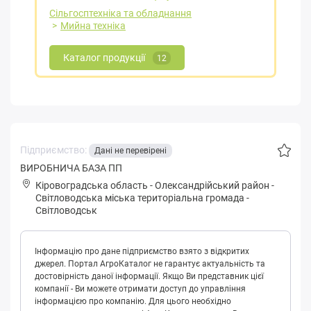
Сільгосптехніка та обладнання
Мийна техніка
Каталог продукції
12
Підприємство:
Дані не перевірені
ВИРОБНИЧА БАЗА ПП
Кіровоградська область
-
Олександрійський район
-
Світлoвoдськa міська територіальна громада
-
Світловодськ
Інформацію про дане підприємство взято з відкритих
джерел. Портал АгроКаталог не гарантує актуальність та
достовірність даної інформації. Якщо Ви представник цієї
компанії - Ви можете отримати доступ до управління
інформацією про компанію. Для цього необхідно