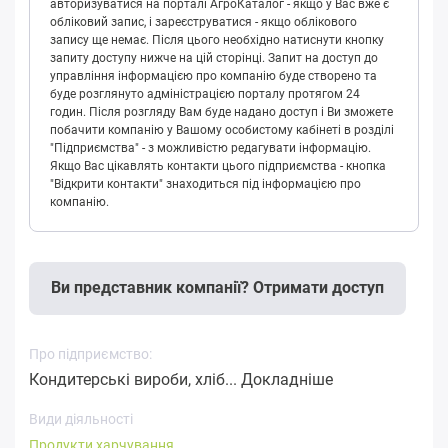
авторизуватися на порталі АгроКаталог - якщо у Вас вже є
обліковий запис, і зареєструватися - якщо облікового
запису ще немає. Після цього необхідно натиснути кнопку
запиту доступу нижче на цій сторінці. Запит на доступ до
управління інформацією про компанію буде створено та
буде розглянуто адміністрацією порталу протягом 24
годин. Після розгляду Вам буде надано доступ і Ви зможете
побачити компанію у Вашому особистому кабінеті в розділі
"Підприємства" - з можливістю редагувати інформацію.
Якщо Вас цікавлять контакти цього підприємства - кнопка
"Відкрити контакти" знаходиться під інформацією про
компанію.
Ви представник компанії? Отримати доступ
Про підприємство:
Кондитерські вироби, хліб...
Докладніше
Види діяльності
Продукти харчування