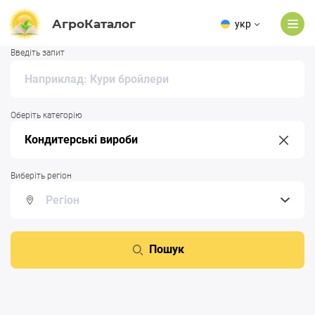
АгроКаталог
укр
Введіть запит
Оберіть категорію
Виберіть регіон
Пошук