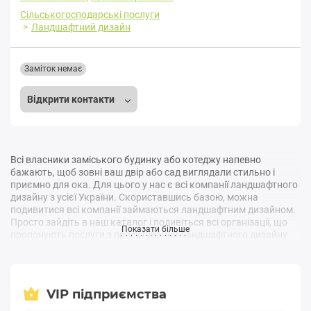
Сільськогосподарські послуги
Ландшафтний дизайн
Заміток немає
Відкрити контакти
Всі власники заміського будинку або котеджу напевно
бажають, щоб зовні ваш двір або сад виглядали стильно і
приємно для ока. Для цього у нас є всі компанії ландшафтного
дизайну з усієї України. Скориставшись базою, можна
подивитися всі компанії займаються ландшафтним дизайном.
Просто зайдіть в наш каталог і подивіться всі організації, що
Показати більше
пропонують послуги з проектування ландшафтного дизайну
для вашого дачної ділянки в Україні.
Зараз існує величезна кількість розпіарених студій дизайну, де
тільки що закінчили фахівці пропонують свої послуги з
VIP підприємства
озеленення території вашого приватного ділянки. Дозволити
займатися створенням проекту для вашого будинку, звичайно,