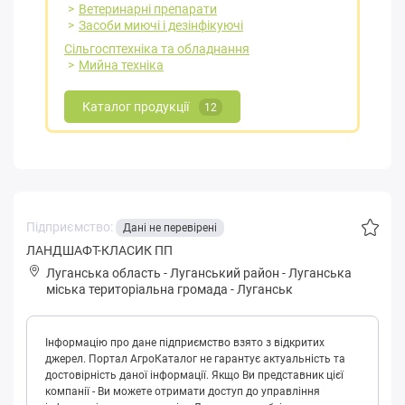
Ветеринарні препарати
Засоби миючі і дезінфікуючі
Сільгосптехніка та обладнання
Мийна техніка
Каталог продукції
12
Підприємство:
Дані не перевірені
ЛАНДШАФТ-КЛАСИК ПП
Луганська область
-
Луганський район
-
Лугaнськa
міська територіальна громада
-
Луганськ
Інформацію про дане підприємство взято з відкритих
джерел. Портал АгроКаталог не гарантує актуальність та
достовірність даної інформації. Якщо Ви представник цієї
компанії - Ви можете отримати доступ до управління