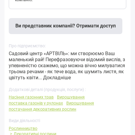
Ви представник компанії? Отримати доступ
Про підприємство:
Садовий центр «АРТВІЛЬ»: ми створюємо Ваш
маленький рай! Перефразовуючи відомий вислів, з
упевненістю скажемо, що можна вічно милуватися
трьома речами - як тече вода, як шумить листя, як
цвітуть квіти...
Докладніше
Додаткові деталі (продукція, послуги) :
Насіння газонних трав
Вирощування
поставка газонів у рулонах
Вирощування
постачання декоративних рослин
Види діяльності
Рослинництво
Декоративні рослини