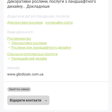
Декоративні рослини, послуги з ландшафтного
дизайну...
Докладніше
Додаткові деталі (продукція, послуги) :
Декоративні рослини
колекційні сорти
Види діяльності
Рослинництво
Декоративні рослини
Рослини для ландшафтного дизайну
Сільськогосподарські послуги
Ландшафтний дизайн
Website
www.glicdizain.com.ua
Заміток немає
Відкрити контакти