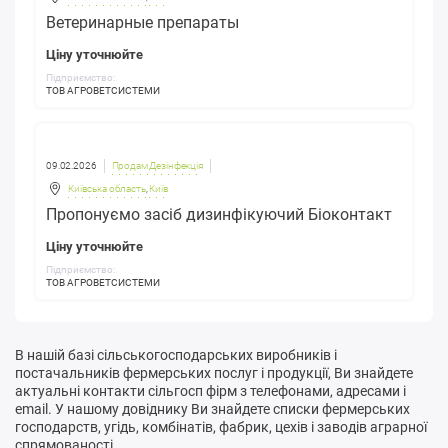
Ветеринарные препараты
Ціну уточнюйте
Підприємство:
ТОВ АГРОВЕТСИСТЕМИ
09.02.2026
Продам Дезінфекція
Київська область
,
Київ
Пропонуємо засіб дизинфікуючий Біоконтакт
Ціну уточнюйте
Підприємство:
ТОВ АГРОВЕТСИСТЕМИ
В нашій базі сільськогосподарських виробників і
постачальників фермерських послуг і продукції, Ви знайдете
актуальні контакти сільгосп фірм з телефонами, адресами і
email. У нашому довіднику Ви знайдете списки фермерських
господарств, угідь, комбінатів, фабрик, цехів і заводів аграрної
спрямованості.