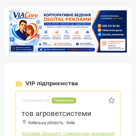
VIP підприємства
Підприємство:
Перевірено
тов агроветсистеми
Київська область
-
Київ
Агрохімія, біозахист, стимулятори, дезінфекція