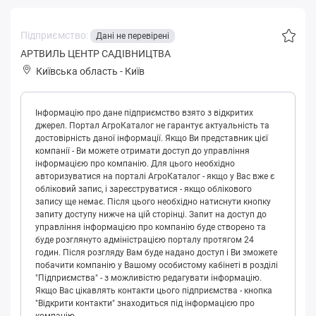
Підприємство:
Дані не перевірені
АРТВИЛЬ ЦЕНТР САДІВНИЦТВА
Київська область
-
Київ
Інформацію про дане підприємство взято з відкритих
джерел. Портал АгроКаталог не гарантує актуальність та
достовірність даної інформації. Якщо Ви представник цієї
компанії - Ви можете отримати доступ до управління
інформацією про компанію. Для цього необхідно
авторизуватися на порталі АгроКаталог - якщо у Вас вже є
обліковий запис, і зареєструватися - якщо облікового
запису ще немає. Після цього необхідно натиснути кнопку
запиту доступу нижче на цій сторінці. Запит на доступ до
управління інформацією про компанію буде створено та
буде розглянуто адміністрацією порталу протягом 24
годин. Після розгляду Вам буде надано доступ і Ви зможете
побачити компанію у Вашому особистому кабінеті в розділі
"Підприємства" - з можливістю редагувати інформацію.
Якщо Вас цікавлять контакти цього підприємства - кнопка
"Відкрити контакти" знаходиться під інформацією про
компанію.