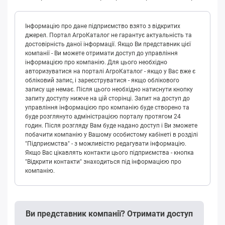
Інформацію про дане підприємство взято з відкритих
джерел. Портал АгроКаталог не гарантує актуальність та
достовірність даної інформації. Якщо Ви представник цієї
компанії - Ви можете отримати доступ до управління
інформацією про компанію. Для цього необхідно
авторизуватися на порталі АгроКаталог - якщо у Вас вже є
обліковий запис, і зареєструватися - якщо облікового
запису ще немає. Після цього необхідно натиснути кнопку
запиту доступу нижче на цій сторінці. Запит на доступ до
управління інформацією про компанію буде створено та
буде розглянуто адміністрацією порталу протягом 24
годин. Після розгляду Вам буде надано доступ і Ви зможете
побачити компанію у Вашому особистому кабінеті в розділі
"Підприємства" - з можливістю редагувати інформацію.
Якщо Вас цікавлять контакти цього підприємства - кнопка
"Відкрити контакти" знаходиться під інформацією про
компанію.
Ви представник компанії? Отримати доступ