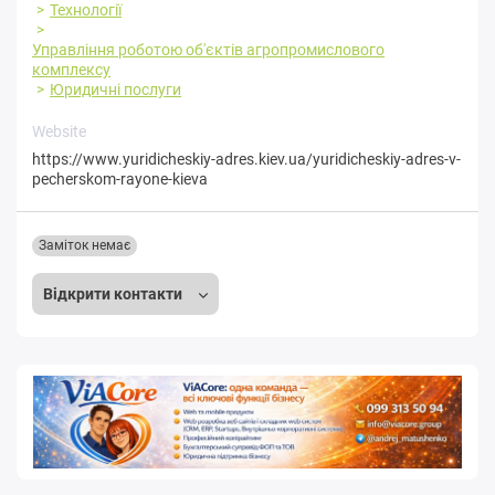
Технології
Управління роботою об'єктів агропромислового
комплексу
Юридичні послуги
Website
https://www.yuridicheskiy-adres.kiev.ua/yuridicheskiy-adres-v-
pecherskom-rayone-kieva
Заміток немає
Відкрити контакти