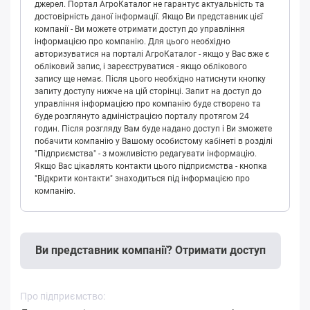
джерел. Портал АгроКаталог не гарантує актуальність та
достовірність даної інформації. Якщо Ви представник цієї
компанії - Ви можете отримати доступ до управління
інформацією про компанію. Для цього необхідно
авторизуватися на порталі АгроКаталог - якщо у Вас вже є
обліковий запис, і зареєструватися - якщо облікового
запису ще немає. Після цього необхідно натиснути кнопку
запиту доступу нижче на цій сторінці. Запит на доступ до
управління інформацією про компанію буде створено та
буде розглянуто адміністрацією порталу протягом 24
годин. Після розгляду Вам буде надано доступ і Ви зможете
побачити компанію у Вашому особистому кабінеті в розділі
"Підприємства" - з можливістю редагувати інформацію.
Якщо Вас цікавлять контакти цього підприємства - кнопка
"Відкрити контакти" знаходиться під інформацією про
компанію.
Ви представник компанії? Отримати доступ
Про підприємство: