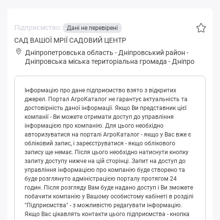
Підприємство:
Дані не перевірені
САД ВАШОЇ МРІЇ САДОВИЙ ЦЕНТР
Дніпропетровська область
-
Дніпровський район
-
Дніпpoвськa міська територіальна громада
-
Дніпро
Інформацію про дане підприємство взято з відкритих
джерел. Портал АгроКаталог не гарантує актуальність та
достовірність даної інформації. Якщо Ви представник цієї
компанії - Ви можете отримати доступ до управління
інформацією про компанію. Для цього необхідно
авторизуватися на порталі АгроКаталог - якщо у Вас вже є
обліковий запис, і зареєструватися - якщо облікового
запису ще немає. Після цього необхідно натиснути кнопку
запиту доступу нижче на цій сторінці. Запит на доступ до
управління інформацією про компанію буде створено та
буде розглянуто адміністрацією порталу протягом 24
годин. Після розгляду Вам буде надано доступ і Ви зможете
побачити компанію у Вашому особистому кабінеті в розділі
"Підприємства" - з можливістю редагувати інформацію.
Якщо Вас цікавлять контакти цього підприємства - кнопка