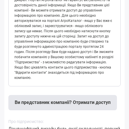
достовірність даної інформації. Якщо Ви представник цієї
компанії - Ви можете отримати доступ до управління
інформацією про компанію. Для цього необхідно
авторизуватися на порталі АгроКаталог - якщо у Вас вже є
обліковий запис, і зареєструватися - якщо облікового
запису ще немає. Після цього необхідно натиснути кнопку
запиту доступу нижче на цій сторінці. Запит на доступ до
управління інформацією про компанію буде створено та
буде розглянуто адміністрацією порталу протягом 24
годин. Після розгляду Вам буде надано доступ і Ви зможете
побачити компанію у Вашому особистому кабінеті в розділі
"Підприємства" - з можливістю редагувати інформацію.
Якщо Вас цікавлять контакти цього підприємства - кнопка
"Відкрити контакти" знаходиться під інформацією про
компанію.
Ви представник компанії? Отримати доступ
Про підприємство:
Ландшафтний дизайн будь-якої складності, повний