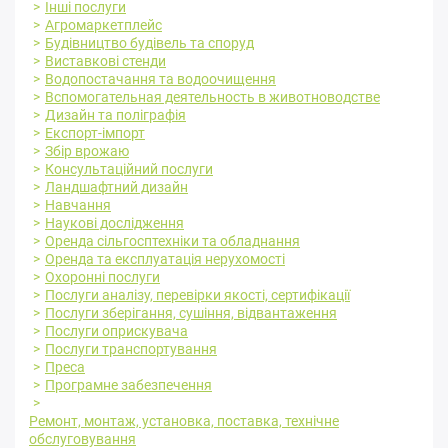
Інші послуги
Агромаркетплейс
Будівництво будівель та споруд
Виставкові стенди
Водопостачання та водоочищення
Вспомогательная деятельность в животноводстве
Дизайн та поліграфія
Експорт-імпорт
Збір врожаю
Консультаційний послуги
Ландшафтний дизайн
Навчання
Наукові дослідження
Оренда сільгосптехніки та обладнання
Оренда та експлуатація нерухомості
Охоронні послуги
Послуги аналізу, перевірки якості, сертифікації
Послуги зберігання, сушіння, відвантаження
Послуги оприскувача
Послуги транспортування
Преса
Програмне забезпечення
Ремонт, монтаж, установка, поставка, технічне
обслуговування