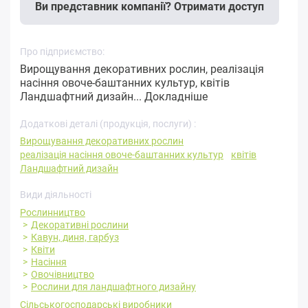
Ви представник компанії? Отримати доступ
Про підприємство:
Вирощування декоративних рослин, реалізація
насіння овоче-баштанних культур, квітів
Ландшафтний дизайн...
Докладніше
Додаткові деталі (продукція, послуги) :
Вирощування декоративних рослин
реалізація насіння овоче-баштанних культур
квітів
Ландшафтний дизайн
Види діяльності
Рослинництво
Декоративні рослини
Кавун, диня, гарбуз
Квіти
Насіння
Овочівництво
Рослини для ландшафтного дизайну
Сільськогосподарські виробники