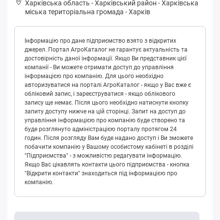
Харківська область
-
Харківський район
-
Хapківськa
міська територіальна громада
-
Харків
Інформацію про дане підприємство взято з відкритих
джерел. Портал АгроКаталог не гарантує актуальність та
достовірність даної інформації. Якщо Ви представник цієї
компанії - Ви можете отримати доступ до управління
інформацією про компанію. Для цього необхідно
авторизуватися на порталі АгроКаталог - якщо у Вас вже є
обліковий запис, і зареєструватися - якщо облікового
запису ще немає. Після цього необхідно натиснути кнопку
запиту доступу нижче на цій сторінці. Запит на доступ до
управління інформацією про компанію буде створено та
буде розглянуто адміністрацією порталу протягом 24
годин. Після розгляду Вам буде надано доступ і Ви зможете
побачити компанію у Вашому особистому кабінеті в розділі
"Підприємства" - з можливістю редагувати інформацію.
Якщо Вас цікавлять контакти цього підприємства - кнопка
"Відкрити контакти" знаходиться під інформацією про
компанію.