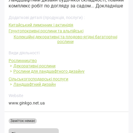
комплекс робіт по догляду за садом...
Докладніше
Додаткові деталі (продукція, послуги) :
Китайський лимонник і актинідія
Грунтопокривні рослини та альпійські
Колекційні декоративні та плодово-ягідні багаторічні
рослини
Види діяльності
Рослинництво
Декоративні рослини
Рослини для ландшафтного дизайну
Сільськогосподарські послуги
Ландшафтний дизайн
Website
www.ginkgo.net.ua
Заміток немає