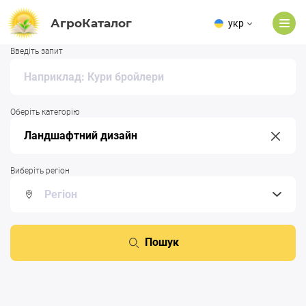
АгроКаталог
укр
Введіть запит
Оберіть категорію
Виберіть регіон
Пошук