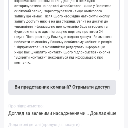
інформацією про компанію. Для цього необхідно
авторизуватися на порталі АгроКаталог - якщо у Вас вже є
обліковий запис, і зареєструватися - якщо облікового
запису ще немає. Після цього необхідно натиснути кнопку
запиту доступу нижче на цій сторінці. Запит на доступ до
управління інформацією про компанію буде створено та
буде розглянуто адміністрацією порталу протягом 24
годин. Після розгляду Вам буде надано доступ і Ви зможете
побачити компанію у Вашому особистому кабінеті в розділі
"Підприємства" - з можливістю редагувати інформацію.
Якщо Вас цікавлять контакти цього підприємства - кнопка
"Відкрити контакти" знаходиться під інформацією про
компанію.
Ви представник компанії? Отримати доступ
Про підприємство:
Догляд за зеленими насадженнями...
Докладніше
Додаткові деталі (продукція, послуги) :