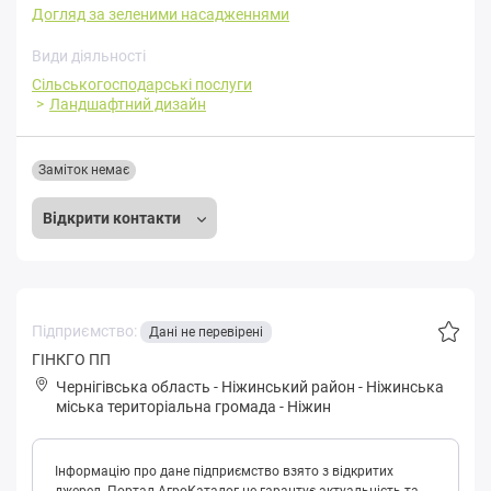
Догляд за зеленими насадженнями
Види діяльності
Сільськогосподарські послуги
Ландшафтний дизайн
Заміток немає
Відкрити контакти
Підприємство:
Дані не перевірені
ГІНКГО ПП
Чернігівська область
-
Ніжинський район
-
Ніжинськa
міська територіальна громада
-
Ніжин
Інформацію про дане підприємство взято з відкритих
джерел. Портал АгроКаталог не гарантує актуальність та