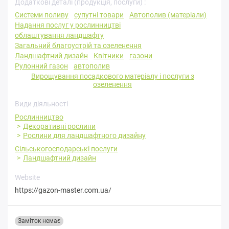
Додаткові деталі (продукція, послуги) :
Системи поливу
супутні товари
Автополив (матеріали)
Надання послуг у рослинництві
облаштування ландшафту
Загальний благоустрій та озеленення
Ландшафтний дизайн
Квітники
газони
Рулонний газон
автополив
Вирощування посадкового матеріалу і послуги з
озеленення
Види діяльності
Рослинництво
Декоративні рослини
Рослини для ландшафтного дизайну
Сільськогосподарські послуги
Ландшафтний дизайн
Website
https://gazon-master.com.ua/
Заміток немає