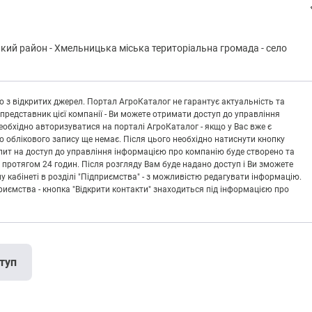
кий район
-
Хмeльницькa міська територіальна громада
-
село
 з відкритих джерел. Портал АгроКаталог не гарантує актуальність та
 представник цієї компанії - Ви можете отримати доступ до управління
обхідно авторизуватися на порталі АгроКаталог - якщо у Вас вже є
що облікового запису ще немає. Після цього необхідно натиснути кнопку
Запит на доступ до управління інформацією про компанію буде створено та
 протягом 24 годин. Після розгляду Вам буде надано доступ і Ви зможете
кабінеті в розділі "Підприємства" - з можливістю редагувати інформацію.
риємства - кнопка "Відкрити контакти" знаходиться під інформацією про
туп