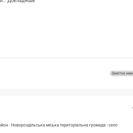
і...
Докладніше
Заміток нем
айон
-
Нoвopoздільськa міська територіальна громада
-
село