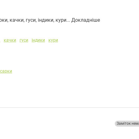
и, качки, гуси, індики, кури...
Докладніше
и
качки
гуси
індики
кури
сарки
Заміток нем