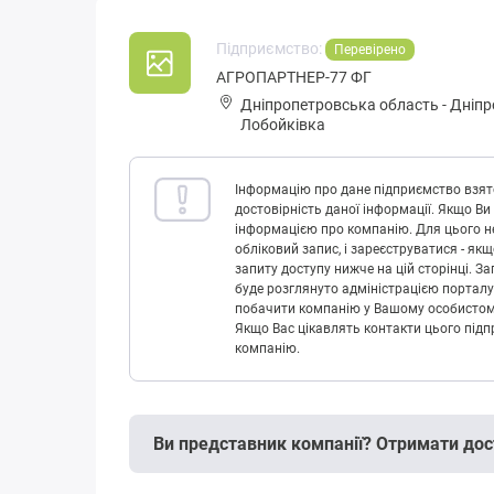
Підприємство:
Перевірено
АГРОПАРТНЕР-77 ФГ
Дніпропетровська область
-
Дніпр
Лобойківка
Інформацію про дане підприємство взято
достовірність даної інформації. Якщо Ви
інформацією про компанію. Для цього не
обліковий запис, і зареєструватися - як
запиту доступу нижче на цій сторінці. 
буде розглянуто адміністрацією порталу
побачити компанію у Вашому особистому 
Якщо Вас цікавлять контакти цього підп
компанію.
Ви представник компанії? Отримати дос