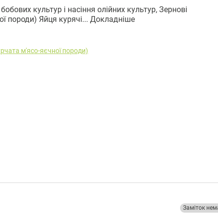
бобових культур і насіння олійних культур, Зернові
ої породи) Яйця курячі...
Докладніше
рчата м'ясо-яєчної породи)
Заміток нем