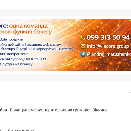
айон
-
Вінницькa міська територіальна громада
-
Вінниця