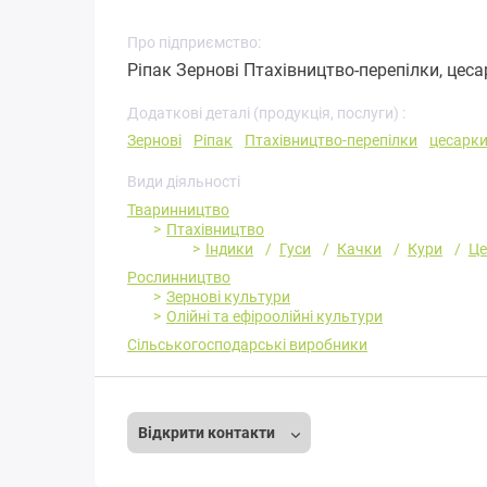
Про підприємство:
Ріпак Зернові Птахівництво-перепілки, цесарк
Додаткові деталі (продукція, послуги) :
Зернові
Ріпак
Птахівництво-перепілки
цесарк
Види діяльності
Тваринництво
Птахівництво
Індики
Гуси
Качки
Кури
Це
Рослинництво
Зернові культури
Олійні та ефіроолійні культури
Сільськогосподарські виробники
Відкрити контакти