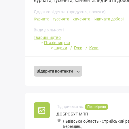
Курчата, гусенята, каченята, індичата добов
Додаткові деталі (продукція, послуги) :
Курчата
гусенята
каченята
індичата добові
Види діяльності
Тваринництво
Птахівництво
Індики
Гуси
Кури
Відкрити контакти
Підприємство:
Перевірено
ДОБРОБУТ МПП
Львівська область
-
Стрийський р
Берездівці