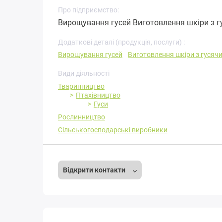
Про підприємство:
Вирощування гусей Виготовлення шкіри з гу
Додаткові деталі (продукція, послуги) :
Вирощування гусей
Виготовлення шкіри з гусяч
Види діяльності
Тваринництво
Птахівництво
Гуси
Рослинництво
Сільськогосподарські виробники
Відкрити контакти