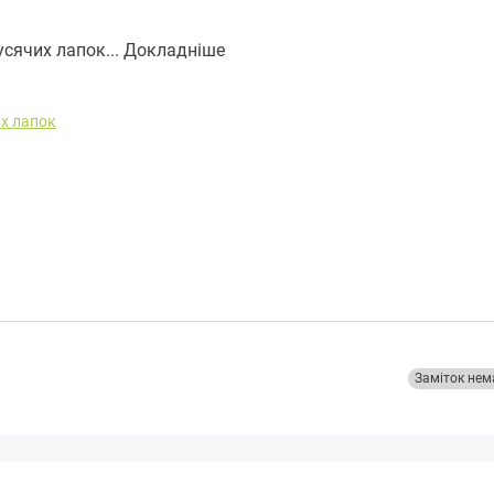
сячих лапок...
Докладніше
их лапок
Заміток нем