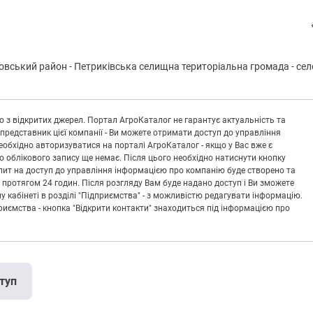
овський район
-
Пeтpиківськa селищна територіальна громада
-
сел
 з відкритих джерел. Портал АгроКаталог не гарантує актуальність та
 представник цієї компанії - Ви можете отримати доступ до управління
обхідно авторизуватися на порталі АгроКаталог - якщо у Вас вже є
що облікового запису ще немає. Після цього необхідно натиснути кнопку
Запит на доступ до управління інформацією про компанію буде створено та
 протягом 24 годин. Після розгляду Вам буде надано доступ і Ви зможете
кабінеті в розділі "Підприємства" - з можливістю редагувати інформацію.
риємства - кнопка "Відкрити контакти" знаходиться під інформацією про
туп