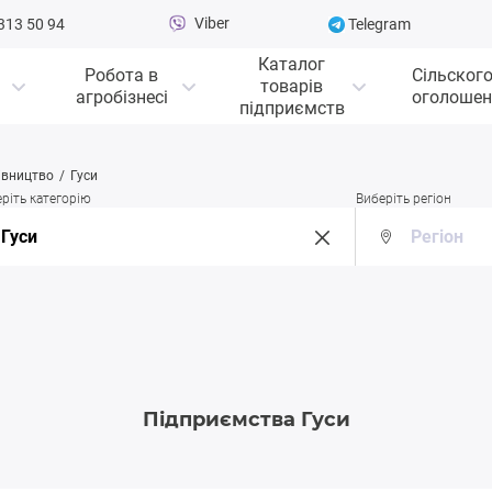
Viber
313 50 94
Telegram
Каталог
Робота в
Сільског
товарів
агробізнесі
оголошен
підприємств
івництво
Гуси
ріть категорію
Виберіть регіон
Підприємства Гуси