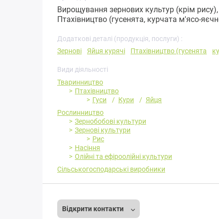
Вирощування зернових культур (крім рису), 
Птахівництво (гусенята, курчата м'ясо-яєчн
Додаткові деталі (продукція, послуги) :
Зернові
Яйця курячі
Птахівництво (гусенята
ку
Види діяльності
Тваринництво
Птахівництво
Гуси
Кури
Яйця
Рослинництво
Зернобобові культури
Зернові культури
Рис
Насіння
Олійні та ефіроолійні культури
Сільськогосподарські виробники
Відкрити контакти