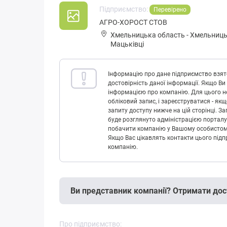
Підприємство:
Перевірено
АГРО-ХОРОСТ СТОВ
Хмельницька область
-
Хмельниць
Мацьківці
Інформацію про дане підприємство взято
достовірність даної інформації. Якщо Ви
інформацією про компанію. Для цього не
обліковий запис, і зареєструватися - як
запиту доступу нижче на цій сторінці. 
буде розглянуто адміністрацією порталу
побачити компанію у Вашому особистому 
Якщо Вас цікавлять контакти цього підп
компанію.
Ви представник компанії? Отримати дос
Про підприємство: