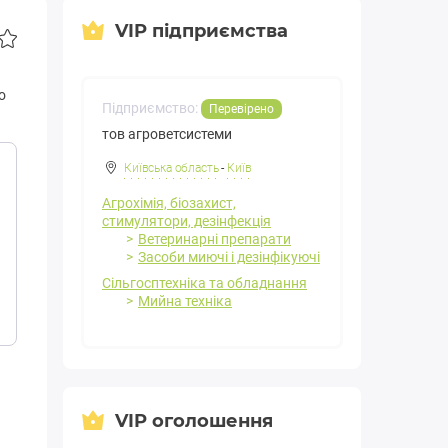
VIP підприємства
о
Підприємство:
Перевірено
тов агроветсистеми
Київська область
-
Київ
Агрохімія, біозахист,
стимулятори, дезінфекція
Ветеринарні препарати
Засоби миючі і дезінфікуючі
Сільгосптехніка та обладнання
Мийна техніка
VIP оголошення