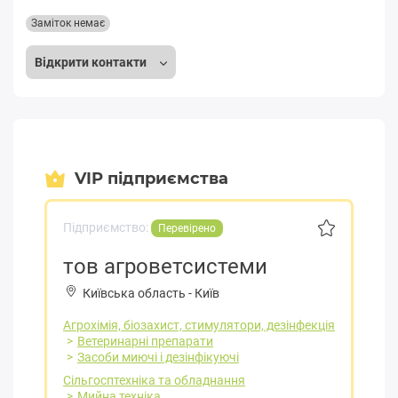
Заміток немає
Відкрити контакти
VIP підприємства
Підприємство:
Перевірено
тов агроветсистеми
Київська область
-
Київ
Агрохімія, біозахист, стимулятори, дезінфекція
Ветеринарні препарати
Засоби миючі і дезінфікуючі
Сільгосптехніка та обладнання
Мийна техніка