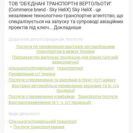
ТОВ "ОБ'ЄДНАНІ ТРАНСПОРТНІ ВЕРТОЛЬОТИ"
(Commerce brend - Sky HeliX) Sky HeliX - це
незалежне технологічно-транспортне агентство, що
спеціалізується на запуску та супроводі авіаційних
проектів під ключ...
Докладніше
Додаткові деталі (продукція, послуги) :
Послуги по перевезенню вантажів автомобільним
транспортом в межах України
Підприємство випускає продукцію для різних галузей:
авіакосмічної
сільськогосподарської
транспортної
Перевезення с/г техніки
Послуги з перевезення та внесення в ґрунт (с/г) аміаку
Вантажні автомобільні перевезення зернових та ін. с/х
продукції
Послуги з перевезення комбайнів
Транспортні послуги
Вантажоперевезення (в т. ч. с/г продукції)
Види діяльності
Сільськогосподарський транспорт
Послуги транспортування