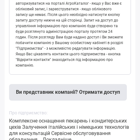
авторизуватися на порталі АгроКаталог - якщо у Вас вже є
обліковий запис, і зареєструватися - якщо облікового
запису ще немає. Після цього необхідно натиснути кнопку
запиту доступу нижче на цій сторінці. Запит на доступ до
управління інформацією про компанію буде створено та
буде розглянуто адміністрацією порталу протягом 24
годин. Після розгляду Вам буде надано доступ і Ви зможете
побачити компанію у Вашому особистому кабінеті в розділі
"Підприємства" - з можливістю редагувати інформацію.
Якщо Вас цікавлять контакти цього підприємства - кнопка
"Відкрити контакти" знаходиться під інформацією про
компанію.
Ви представник компанії? Отримати доступ
Про підприємство:
Комплексне оснащення пекарень і кондитерських
цехів Залучення італійських і німецьких технологів
для консультацій Сервісне обслуговування
обладнання...
Докладніше