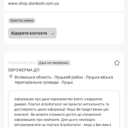
www.shop.domkofe.com.ua
Заміток немає
Відкрити контакти
Підприємство:
Дані не перевірені
ЕВРОФЕРМА ДП
Волинська область
-
Луцький район
-
Луцькa міська
територіальна громада
-
Луцьк
Інформацію про дане підприємство взято з відкритих
джерел. Портал АгроКаталог не гарантує актуальність та
достовірність даної інформації. Якщо Ви представник цієї
компанії - Ви можете отримати доступ до управління
інформацією про компанію. Для цього необхідно
авторизуватися на порталі АгроКаталог - якщо у Вас вже є