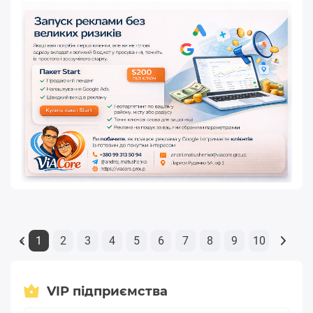
1
2
3
4
5
6
7
8
9
10
«
VIP підприємства