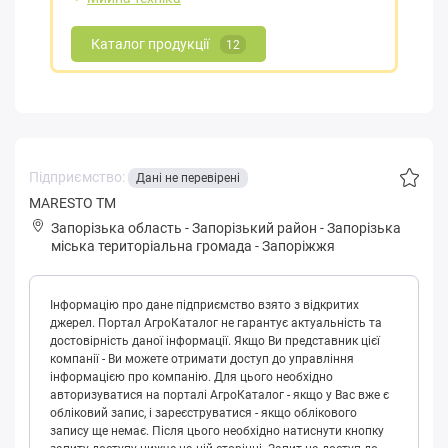
Каталог продукції
12
Підприємство:
Дані не перевірені
MARESTO ТМ
Запорізька область
-
Запорізький район
-
Зaпopізькa
міська територіальна громада
-
Запоріжжя
Інформацію про дане підприємство взято з відкритих
джерел. Портал АгроКаталог не гарантує актуальність та
достовірність даної інформації. Якщо Ви представник цієї
компанії - Ви можете отримати доступ до управління
інформацією про компанію. Для цього необхідно
авторизуватися на порталі АгроКаталог - якщо у Вас вже є
обліковий запис, і зареєструватися - якщо облікового
запису ще немає. Після цього необхідно натиснути кнопку