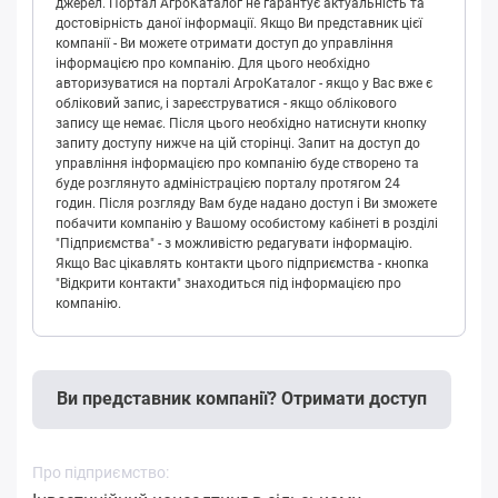
джерел. Портал АгроКаталог не гарантує актуальність та
достовірність даної інформації. Якщо Ви представник цієї
компанії - Ви можете отримати доступ до управління
інформацією про компанію. Для цього необхідно
авторизуватися на порталі АгроКаталог - якщо у Вас вже є
обліковий запис, і зареєструватися - якщо облікового
запису ще немає. Після цього необхідно натиснути кнопку
запиту доступу нижче на цій сторінці. Запит на доступ до
управління інформацією про компанію буде створено та
буде розглянуто адміністрацією порталу протягом 24
годин. Після розгляду Вам буде надано доступ і Ви зможете
побачити компанію у Вашому особистому кабінеті в розділі
"Підприємства" - з можливістю редагувати інформацію.
Якщо Вас цікавлять контакти цього підприємства - кнопка
"Відкрити контакти" знаходиться під інформацією про
компанію.
Ви представник компанії? Отримати доступ
Про підприємство: