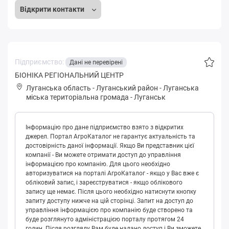
Відкрити контакти
Підприємство:
Дані не перевірені
БІОНІКА РЕГІОНАЛЬНИЙ ЦЕНТР
Луганська область
-
Луганський район
-
Лугaнськa
міська територіальна громада
-
Луганськ
Інформацію про дане підприємство взято з відкритих
джерел. Портал АгроКаталог не гарантує актуальність та
достовірність даної інформації. Якщо Ви представник цієї
компанії - Ви можете отримати доступ до управління
інформацією про компанію. Для цього необхідно
авторизуватися на порталі АгроКаталог - якщо у Вас вже є
обліковий запис, і зареєструватися - якщо облікового
запису ще немає. Після цього необхідно натиснути кнопку
запиту доступу нижче на цій сторінці. Запит на доступ до
управління інформацією про компанію буде створено та
буде розглянуто адміністрацією порталу протягом 24
годин. Після розгляду Вам буде надано доступ і Ви зможете