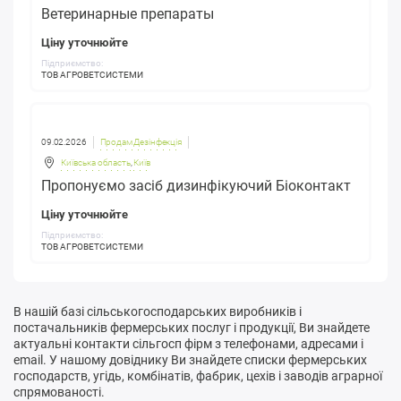
Ветеринарные препараты
Ціну уточнюйте
Підприємство:
ТОВ АГРОВЕТСИСТЕМИ
09.02.2026
Продам Дезінфекція
Київська область
,
Київ
Пропонуємо засіб дизинфікуючий Біоконтакт
Ціну уточнюйте
Підприємство:
ТОВ АГРОВЕТСИСТЕМИ
В нашій базі сільськогосподарських виробників і
постачальників фермерських послуг і продукції, Ви знайдете
актуальні контакти сільгосп фірм з телефонами, адресами і
email. У нашому довіднику Ви знайдете списки фермерських
господарств, угідь, комбінатів, фабрик, цехів і заводів аграрної
спрямованості.