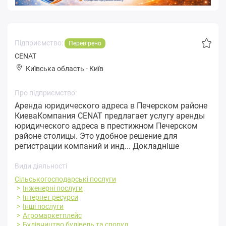
Підприємство:
Перевірено
CENAT
Київська область
-
Київ
Про підприємство:
Аренда юридического адреса в Печерском районе
КиеваКомпания CENAT предлагает услугу аренды
юридического адреса в престижном Печерском
районе столицы. Это удобное решение для
регистрации компаний и инд...
Докладніше
Види діяльності
Сільськогосподарські послуги
Інженерні послуги
Інтернет ресурси
Інші послуги
Агромаркетплейс
Будівництво будівель та споруд