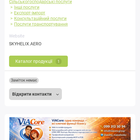
Сільськогосподарські послуги
Інші послуги
Експорт-імпорт
Консультаційний послуги
Послуги транспортування
Website
SKYHELIX.AERO
Каталог продукції
1
Заміток немає
Відкрити контакти