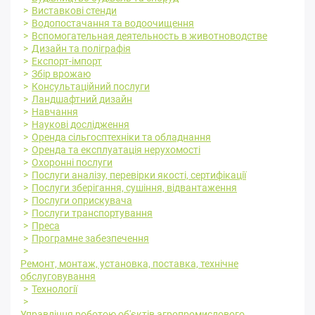
Виставкові стенди
Водопостачання та водоочищення
Вспомогательная деятельность в животноводстве
Дизайн та поліграфія
Експорт-імпорт
Збір врожаю
Консультаційний послуги
Ландшафтний дизайн
Навчання
Наукові дослідження
Оренда сільгосптехніки та обладнання
Оренда та експлуатація нерухомості
Охоронні послуги
Послуги аналізу, перевірки якості, сертифікації
Послуги зберігання, сушіння, відвантаження
Послуги оприскувача
Послуги транспортування
Преса
Програмне забезпечення
Ремонт, монтаж, установка, поставка, технічне
обслуговування
Технології
Управління роботою об'єктів агропромислового