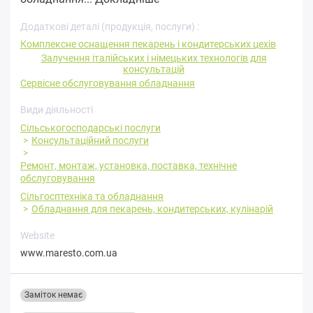
Додаткові деталі (продукція, послуги) :
Комплексне оснащення пекарень і кондитерських цехів
Залучення італійських і німецьких технологів для
консультацій
Сервісне обслуговування обладнання
Види діяльності
Сільськогосподарські послуги
Консультаційний послуги
Ремонт, монтаж, установка, поставка, технічне
обслуговування
Сільгосптехніка та обладнання
Обладнання для пекарень, кондитерських, кулінарій
Website
www.maresto.com.ua
Заміток немає