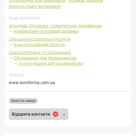
Обладнання для свиноферм
Кормові добавки
Консультації з ветеринарії
Види діяльності
Агрохімія, біозахист, стимулятори, дезінфекція
Комбікорми та кормові добавки
Сільськогосподарські послуги
Консультаційний послуги
Сільгосптехніка та обладнання
Обладнання для тваринництва
Устаткування для кролівництва
Website
www.euroferma.com.ua
Заміток немає
Відкрити контакти