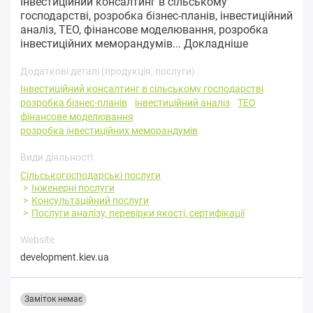
Інвестиційний консалтинг в сільському
господарстві, розробка бізнес-планів, інвестиційний
аналіз, ТЕО, фінансове моделювання, розробка
інвестиційних меморандумів...
Докладніше
Додаткові деталі (продукція, послуги) :
Інвестиційний консалтинг в сільському господарстві
розробка бізнес-планів
інвестиційний аналіз
ТЕО
фінансове моделювання
розробка інвестиційних меморандумів
Види діяльності
Сільськогосподарські послуги
Інженерні послуги
Консультаційний послуги
Послуги аналізу, перевірки якості, сертифікації
Website
development.kiev.ua
Заміток немає