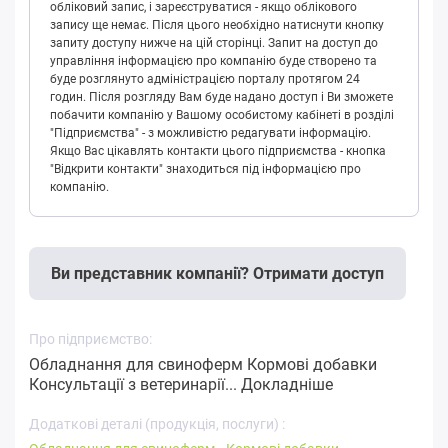
обліковий запис, і зареєструватися - якщо облікового
запису ще немає. Після цього необхідно натиснути кнопку
запиту доступу нижче на цій сторінці. Запит на доступ до
управління інформацією про компанію буде створено та
буде розглянуто адміністрацією порталу протягом 24
годин. Після розгляду Вам буде надано доступ і Ви зможете
побачити компанію у Вашому особистому кабінеті в розділі
"Підприємства" - з можливістю редагувати інформацію.
Якщо Вас цікавлять контакти цього підприємства - кнопка
"Відкрити контакти" знаходиться під інформацією про
компанію.
Ви представник компанії? Отримати доступ
Про підприємство:
Обладнання для свиноферм Кормові добавки
Консультації з ветеринарії...
Докладніше
Додаткові деталі (продукція, послуги) :