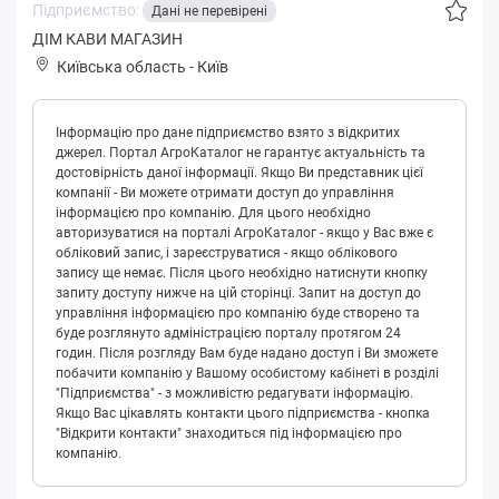
Підприємство:
Дані не перевірені
ДІМ КАВИ МАГАЗИН
Київська область
-
Київ
Інформацію про дане підприємство взято з відкритих
джерел. Портал АгроКаталог не гарантує актуальність та
достовірність даної інформації. Якщо Ви представник цієї
компанії - Ви можете отримати доступ до управління
інформацією про компанію. Для цього необхідно
авторизуватися на порталі АгроКаталог - якщо у Вас вже є
обліковий запис, і зареєструватися - якщо облікового
запису ще немає. Після цього необхідно натиснути кнопку
запиту доступу нижче на цій сторінці. Запит на доступ до
управління інформацією про компанію буде створено та
буде розглянуто адміністрацією порталу протягом 24
годин. Після розгляду Вам буде надано доступ і Ви зможете
побачити компанію у Вашому особистому кабінеті в розділі
"Підприємства" - з можливістю редагувати інформацію.
Якщо Вас цікавлять контакти цього підприємства - кнопка
"Відкрити контакти" знаходиться під інформацією про
компанію.