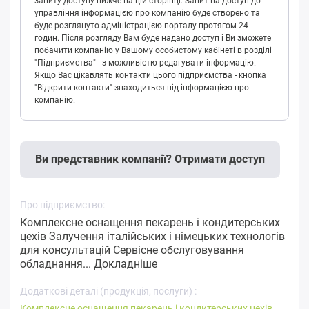
запиту доступу нижче на цій сторінці. Запит на доступ до
управління інформацією про компанію буде створено та
буде розглянуто адміністрацією порталу протягом 24
годин. Після розгляду Вам буде надано доступ і Ви зможете
побачити компанію у Вашому особистому кабінеті в розділі
"Підприємства" - з можливістю редагувати інформацію.
Якщо Вас цікавлять контакти цього підприємства - кнопка
"Відкрити контакти" знаходиться під інформацією про
компанію.
Ви представник компанії? Отримати доступ
Про підприємство:
Комплексне оснащення пекарень і кондитерських
цехів Залучення італійських і німецьких технологів
для консультацій Сервісне обслуговування
обладнання...
Докладніше
Додаткові деталі (продукція, послуги) :
Комплексне оснащення пекарень і кондитерських цехів