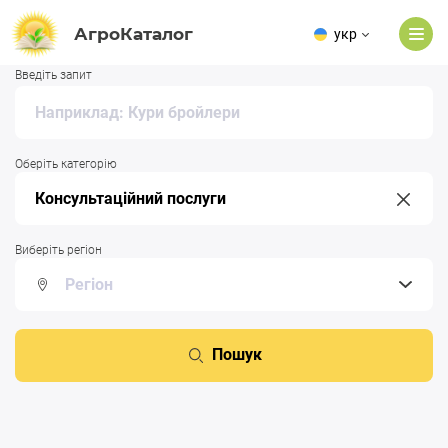
АгроКаталог
укр
Введіть запит
Оберіть категорію
Виберіть регіон
Пошук