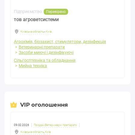
Підприємство:
Перевірено
тов агроветсистеми
Київська область
-
Київ
Агрохімія, біозахист, стимулятори, дезінфекція
Ветеринарні препарати
Засоби миючі і дезінфікуючі
Сільгосптехніка та обладнання
Мийна техніка
VIP оголошення
09.02.2026
Продам Ветеринарні препарати
Київська область
,
Київ