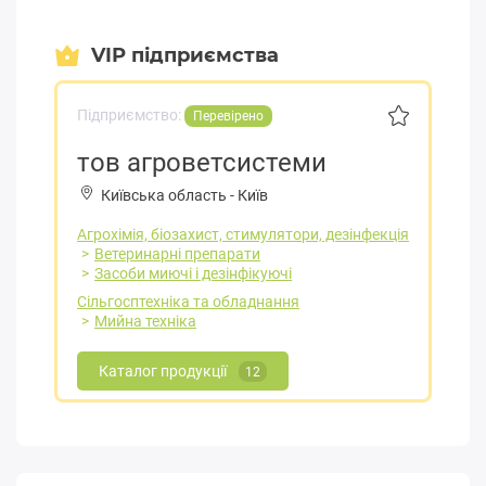
VIP підприємства
Підприємство:
Перевірено
тов агроветсистеми
Київська область
-
Київ
Агрохімія, біозахист, стимулятори, дезінфекція
Ветеринарні препарати
Засоби миючі і дезінфікуючі
Сільгосптехніка та обладнання
Мийна техніка
Каталог продукції
12