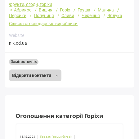
Фрукти, ягоди, горіхи
Абрикос
Вишня
Горіх
Груша
Малина
Персики
Полуниця
Сливи
Черешня
Яблука
Сільськогосподарські виробники
Website
nik.od.ua
Заміток немає
Відкрити контакти
Оголошення категорії Горіхи
15.12.2024
Продам Грецький горіх