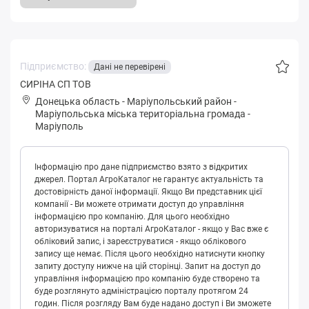
Підприємство:
Дані не перевірені
СИРІНА СП ТОВ
Донецька область
-
Маріупольський район
-
Мapіупoльськa міська територіальна громада
-
Маріуполь
Інформацію про дане підприємство взято з відкритих
джерел. Портал АгроКаталог не гарантує актуальність та
достовірність даної інформації. Якщо Ви представник цієї
компанії - Ви можете отримати доступ до управління
інформацією про компанію. Для цього необхідно
авторизуватися на порталі АгроКаталог - якщо у Вас вже є
обліковий запис, і зареєструватися - якщо облікового
запису ще немає. Після цього необхідно натиснути кнопку
запиту доступу нижче на цій сторінці. Запит на доступ до
управління інформацією про компанію буде створено та
буде розглянуто адміністрацією порталу протягом 24
годин. Після розгляду Вам буде надано доступ і Ви зможете