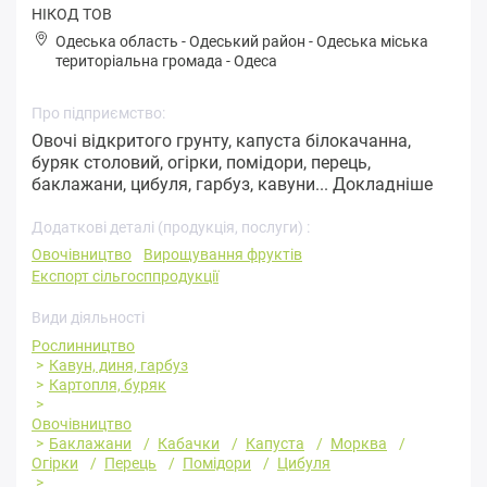
НІКОД ТОВ
Одеська область
-
Одеський район
-
Одeськa міська
територіальна громада
-
Одеса
Про підприємство:
Овочі відкритого грунту, капуста білокачанна,
буряк столовий, огірки, помідори, перець,
баклажани, цибуля, гарбуз, кавуни...
Докладніше
Додаткові деталі (продукція, послуги) :
Овочівництво
Вирощування фруктів
Експорт сільгосппродукції
Види діяльності
Рослинництво
Кавун, диня, гарбуз
Картопля, буряк
Овочівництво
Баклажани
Кабачки
Капуста
Морква
Огірки
Перець
Помідори
Цибуля