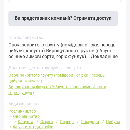
Ви представник компанії? Отримати доступ
Про підприємство:
Овочі закритого ґрунту (помідори, огірки, перець,
цибуля, капуста) Вирощування фруктів (яблуні
осінньо-зимові сорти, горіх фундук)...
Докладніше
Додаткові деталі (продукція, послуги) :
Овочі закритого ґрунту (помідори
огірки
перець
цибуля
капуста)
Вирощування фруктів (яблуні осінньо-зимові сорти
горіх фундук)
Види діяльності
Рослинництво
Овочівництво
Капуста
Огірки
Перець
Помідори
Цибуля
Фрукти, ягоди, горіхи