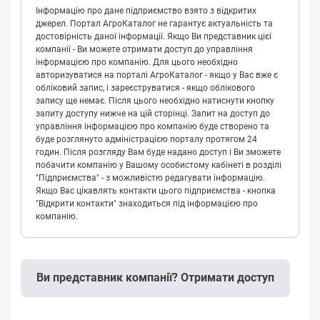
Інформацію про дане підприємство взято з відкритих
джерел. Портал АгроКаталог не гарантує актуальність та
достовірність даної інформації. Якщо Ви представник цієї
компанії - Ви можете отримати доступ до управління
інформацією про компанію. Для цього необхідно
авторизуватися на порталі АгроКаталог - якщо у Вас вже є
обліковий запис, і зареєструватися - якщо облікового
запису ще немає. Після цього необхідно натиснути кнопку
запиту доступу нижче на цій сторінці. Запит на доступ до
управління інформацією про компанію буде створено та
буде розглянуто адміністрацією порталу протягом 24
годин. Після розгляду Вам буде надано доступ і Ви зможете
побачити компанію у Вашому особистому кабінеті в розділі
"Підприємства" - з можливістю редагувати інформацію.
Якщо Вас цікавлять контакти цього підприємства - кнопка
"Відкрити контакти" знаходиться під інформацією про
компанію.
Ви представник компанії? Отримати доступ