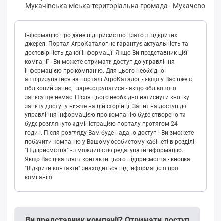
Мукaчівськa міська територіальна громада
-
Мукачево
Інформацію про дане підприємство взято з відкритих
джерел. Портал АгроКаталог не гарантує актуальність та
достовірність даної інформації. Якщо Ви представник цієї
компанії - Ви можете отримати доступ до управління
інформацією про компанію. Для цього необхідно
авторизуватися на порталі АгроКаталог - якщо у Вас вже є
обліковий запис, і зареєструватися - якщо облікового
запису ще немає. Після цього необхідно натиснути кнопку
запиту доступу нижче на цій сторінці. Запит на доступ до
управління інформацією про компанію буде створено та
буде розглянуто адміністрацією порталу протягом 24
годин. Після розгляду Вам буде надано доступ і Ви зможете
побачити компанію у Вашому особистому кабінеті в розділі
"Підприємства" - з можливістю редагувати інформацію.
Якщо Вас цікавлять контакти цього підприємства - кнопка
"Відкрити контакти" знаходиться під інформацією про
компанію.
Ви представник компанії? Отримати доступ