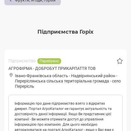
Фрукти, ягоди, горіхи
Підприємства Горіх
Підприємство:
Перевірено
АГРОФІРМА - ДОБРОБУТ ПРИКАРПАТТЯ ТОВ
Івано-Франківська область
-
Надвірнянський район
-
Пepepіслянськa сільська територіальна громада
-
село
Перерісль
Інформацію про дане підприємство взято з відкритих
джерел. Портал АгроКаталог не гарантує актуальність та
достовірність даної інформації. Якщо Ви представник цієї
компанії - Ви можете отримати доступ до управління
інформацією про компанію. Для цього необхідно
авторизуватися на порталі АгроКаталог - якщо у Вас вже є