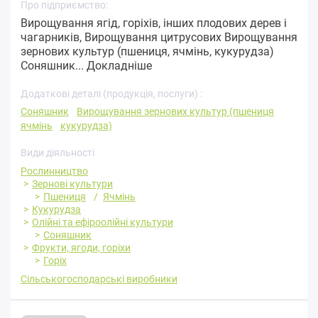
Про підприємство:
Вирощування ягід, горіхів, інших плодових дерев і
чагарників, Вирощування цитрусових Вирощування
зернових культур (пшениця, ячмінь, кукурудза)
Соняшник...
Докладніше
Додаткові деталі (продукція, послуги) :
Соняшник
Вирощування зернових культур (пшениця
ячмінь
кукурудза)
Види діяльності
Рослинництво
Зернові культури
Пшениця
Ячмінь
Кукурудза
Олійні та ефіроолійні культури
Соняшник
Фрукти, ягоди, горіхи
Горіх
Сільськогосподарські виробники