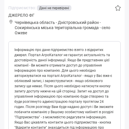
Підприємство:
Дані не перевірені
ДЖЕРЕЛО ФГ
Чернівецька область
-
Дністровський район
-
Сoкиpянськa міська територіальна громада
-
село
Ожеве
Інформацію про дане підприємство взято з відкритих
джерел. Портал АгроКаталог не гарантує актуальність та
достовірність даної інформації. Якщо Ви представник цієї
компанії - Ви можете отримати доступ до управління
інформацією про компанію. Для цього необхідно
авторизуватися на порталі АгроКаталог - якщо у Вас вже є
обліковий запис, і зареєструватися - якщо облікового
запису ще немає. Після цього необхідно натиснути кнопку
запиту доступу нижче на цій сторінці. Запит на доступ до
управління інформацією про компанію буде створено та
буде розглянуто адміністрацією порталу протягом 24
годин. Після розгляду Вам буде надано доступ і Ви зможете
побачити компанію у Вашому особистому кабінеті в розділі
"Підприємства" - з можливістю редагувати інформацію.
Якщо Вас цікавлять контакти цього підприємства - кнопка
"Відкрити контакти" знаходиться під інформацією про