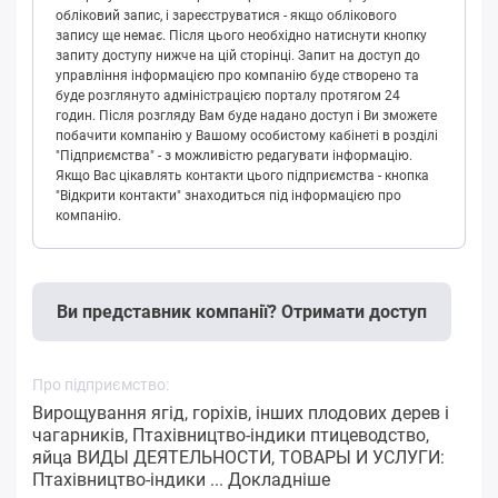
обліковий запис, і зареєструватися - якщо облікового
запису ще немає. Після цього необхідно натиснути кнопку
запиту доступу нижче на цій сторінці. Запит на доступ до
управління інформацією про компанію буде створено та
буде розглянуто адміністрацією порталу протягом 24
годин. Після розгляду Вам буде надано доступ і Ви зможете
побачити компанію у Вашому особистому кабінеті в розділі
"Підприємства" - з можливістю редагувати інформацію.
Якщо Вас цікавлять контакти цього підприємства - кнопка
"Відкрити контакти" знаходиться під інформацією про
компанію.
Ви представник компанії? Отримати доступ
Про підприємство:
Вирощування ягід, горіхів, інших плодових дерев і
чагарників, Птахівництво-індики птицеводство,
яйца ВИДЫ ДЕЯТЕЛЬНОСТИ, ТОВАРЫ И УСЛУГИ:
Птахівництво-індики ...
Докладніше