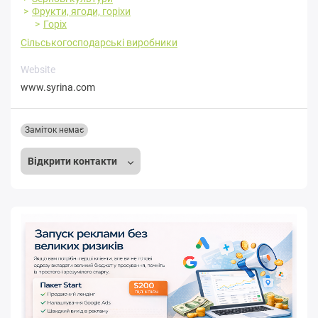
Фрукти, ягоди, горіхи
Горіх
Сільськогосподарські виробники
Website
www.syrina.com
Заміток немає
Відкрити контакти