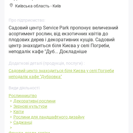
Київська область
-
Київ
Про підприємство:
Садовий центр Service Park пропонує величезний
асортимент рослин, від екзотичних квітів до
плодових дерев і декоративних кущів. Садовий
центр знаходиться біля Києва у селі Погреби,
неподалік кафе "Дуб...
Докладніше
Додаткові деталі (продукція, послуги) :
Садовий центр знаходиться біля Києва у селі Погреби
неподалік кафе "Дубровка"
Види діяльності
Рослинництво
Декоративні рослини
Зернові культури
Квіти
Рослини для ландшафтного дизайну
Саджанці