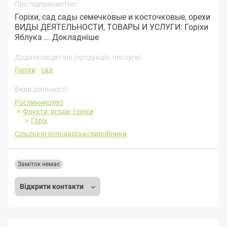
Про підприємство:
Горіхи, сад сады семечковые и косточковые, орехи
ВИДЫ ДЕЯТЕЛЬНОСТИ, ТОВАРЫ И УСЛУГИ: Горіхи
Яблука ...
Докладніше
Додаткові деталі (продукція, послуги) :
Горіхи
сад
Види діяльності
Рослинництво
Фрукти, ягоди, горіхи
Горіх
Сільськогосподарські виробники
Заміток немає
Відкрити контакти