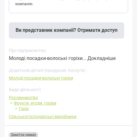
компанію.
Ви представник компанії? Отримати доступ
Про підприємство:
Молоді посадки-волоські горіхи...
Докладніше
Додаткові деталі (продукція, послуги) :
Молоді посадки-волоські горіхи
Види діяльності
Рослинництво
Фрукти, ягоди, горіхи
Горіх
Сільськогосподарські виробники
Заміток немає