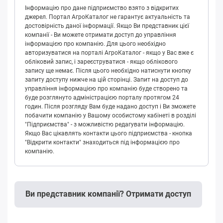
Інформацію про дане підприємство взято з відкритих
джерел. Портал АгроКаталог не гарантує актуальність та
достовірність даної інформації. Якщо Ви представник цієї
компанії - Ви можете отримати доступ до управління
інформацією про компанію. Для цього необхідно
авторизуватися на порталі АгроКаталог - якщо у Вас вже є
обліковий запис, і зареєструватися - якщо облікового
запису ще немає. Після цього необхідно натиснути кнопку
запиту доступу нижче на цій сторінці. Запит на доступ до
управління інформацією про компанію буде створено та
буде розглянуто адміністрацією порталу протягом 24
годин. Після розгляду Вам буде надано доступ і Ви зможете
побачити компанію у Вашому особистому кабінеті в розділі
"Підприємства" - з можливістю редагувати інформацію.
Якщо Вас цікавлять контакти цього підприємства - кнопка
"Відкрити контакти" знаходиться під інформацією про
компанію.
Ви представник компанії? Отримати доступ