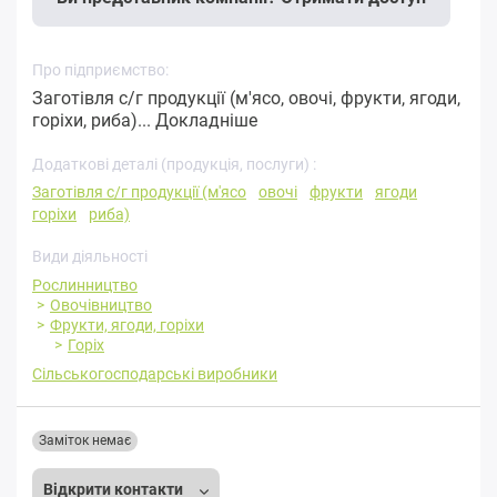
Про підприємство:
Заготівля с/г продукції (м'ясо, овочі, фрукти, ягоди,
горіхи, риба)...
Докладніше
Додаткові деталі (продукція, послуги) :
Заготівля с/г продукції (м'ясо
овочі
фрукти
ягоди
горіхи
риба)
Види діяльності
Рослинництво
Овочівництво
Фрукти, ягоди, горіхи
Горіх
Сільськогосподарські виробники
Заміток немає
Відкрити контакти