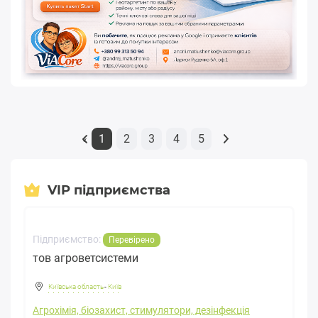
1
2
3
4
5
«
VIP підприємства
Підприємство:
Перевірено
тов агроветсистеми
Київська область
-
Київ
Агрохімія, біозахист, стимулятори, дезінфекція