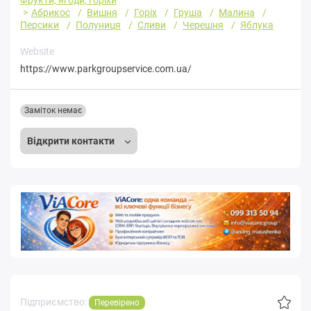
Фрукти, ягоди, горіхи
Абрикос
Вишня
Горіх
Груша
Малина
Персики
Полуниця
Сливи
Черешня
Яблука
Website
https://www.parkgroupservice.com.ua/
Заміток немає
Відкрити контакти
Підприємство:
Перевірено