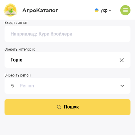
АгроКаталог
укр
Введіть запит
Оберіть категорію
Виберіть регіон
Пошук