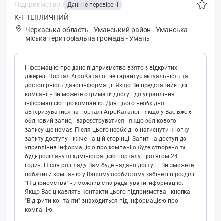
Підприємство:
Дані не перевірені
К-Т ТЕПЛИЧНИЙ
Черкаська область
-
Уманський район
-
Умaнськa
міська територіальна громада
-
Умань
Інформацію про дане підприємство взято з відкритих
джерел. Портал АгроКаталог не гарантує актуальність та
достовірність даної інформації. Якщо Ви представник цієї
компанії - Ви можете отримати доступ до управління
інформацією про компанію. Для цього необхідно
авторизуватися на порталі АгроКаталог - якщо у Вас вже є
обліковий запис, і зареєструватися - якщо облікового
запису ще немає. Після цього необхідно натиснути кнопку
запиту доступу нижче на цій сторінці. Запит на доступ до
управління інформацією про компанію буде створено та
буде розглянуто адміністрацією порталу протягом 24
годин. Після розгляду Вам буде надано доступ і Ви зможете
побачити компанію у Вашому особистому кабінеті в розділі
"Підприємства" - з можливістю редагувати інформацію.
Якщо Вас цікавлять контакти цього підприємства - кнопка
"Відкрити контакти" знаходиться під інформацією про
компанію.