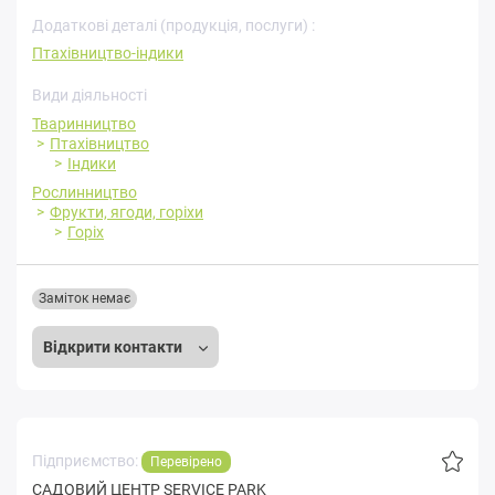
Додаткові деталі (продукція, послуги) :
Птахівництво-індики
Види діяльності
Тваринництво
Птахівництво
Індики
Рослинництво
Фрукти, ягоди, горіхи
Горіх
Заміток немає
Відкрити контакти
Підприємство:
Перевірено
САДОВИЙ ЦЕНТР SERVICE PARK