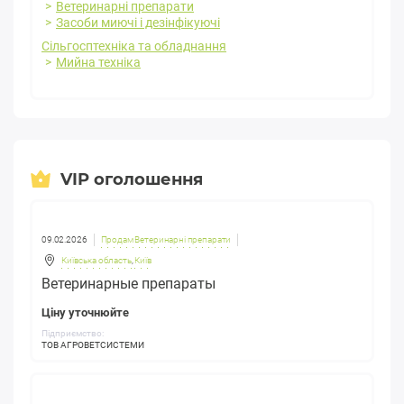
Ветеринарні препарати
Засоби миючі і дезінфікуючі
Сільгосптехніка та обладнання
Мийна техніка
VIP оголошення
09.02.2026
Продам Ветеринарні препарати
Київська область
,
Київ
Ветеринарные препараты
Ціну уточнюйте
Підприємство:
ТОВ АГРОВЕТСИСТЕМИ