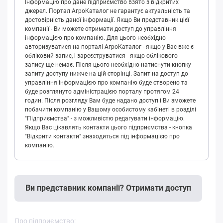
Інформацію про дане підприємство взято з відкритих
джерел. Портал АгроКаталог не гарантує актуальність та
достовірність даної інформації. Якщо Ви представник цієї
компанії - Ви можете отримати доступ до управління
інформацією про компанію. Для цього необхідно
авторизуватися на порталі АгроКаталог - якщо у Вас вже є
обліковий запис, і зареєструватися - якщо облікового
запису ще немає. Після цього необхідно натиснути кнопку
запиту доступу нижче на цій сторінці. Запит на доступ до
управління інформацією про компанію буде створено та
буде розглянуто адміністрацією порталу протягом 24
годин. Після розгляду Вам буде надано доступ і Ви зможете
побачити компанію у Вашому особистому кабінеті в розділі
"Підприємства" - з можливістю редагувати інформацію.
Якщо Вас цікавлять контакти цього підприємства - кнопка
"Відкрити контакти" знаходиться під інформацією про
компанію.
Ви представник компанії? Отримати доступ
Про підприємство: