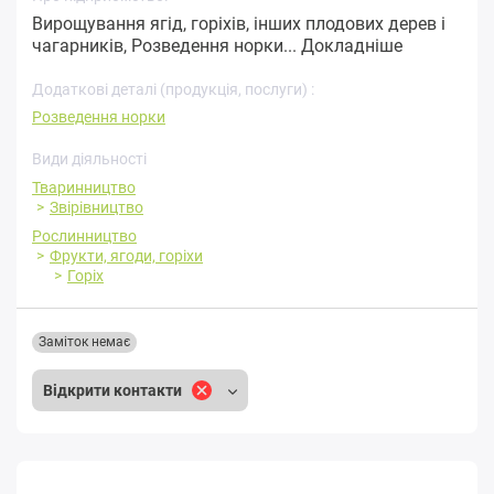
Вирощування ягід, горіхів, інших плодових дерев і
чагарників, Розведення норки...
Докладніше
Додаткові деталі (продукція, послуги) :
Розведення норки
Види діяльності
Тваринництво
Звірівництво
Рослинництво
Фрукти, ягоди, горіхи
Горіх
Заміток немає
Відкрити контакти