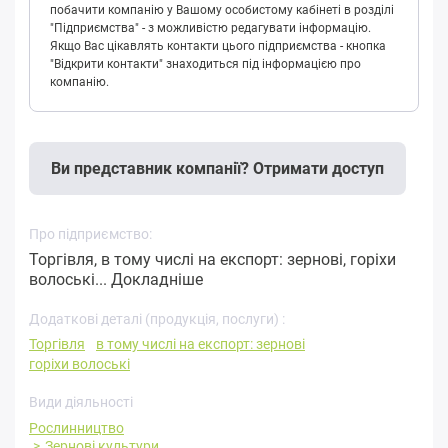
побачити компанію у Вашому особистому кабінеті в розділі
"Підприємства" - з можливістю редагувати інформацію.
Якщо Вас цікавлять контакти цього підприємства - кнопка
"Відкрити контакти" знаходиться під інформацією про
компанію.
Ви представник компанії? Отримати доступ
Про підприємство:
Торгівля, в тому числі на експорт: зернові, горіхи
волоські...
Докладніше
Додаткові деталі (продукція, послуги) :
Торгівля
в тому числі на експорт: зернові
горіхи волоські
Види діяльності
Рослинництво
Зернові культури