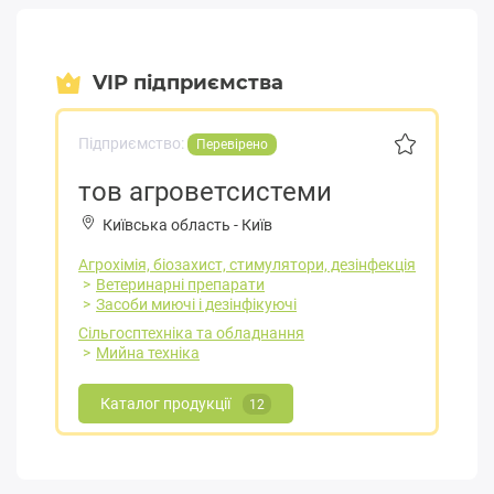
VIP підприємства
Підприємство:
Перевірено
тов агроветсистеми
Київська область
-
Київ
Агрохімія, біозахист, стимулятори, дезінфекція
Ветеринарні препарати
Засоби миючі і дезінфікуючі
Сільгосптехніка та обладнання
Мийна техніка
Каталог продукції
12