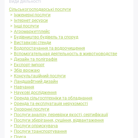
Види діяльності
Сільськогосподарські послуги
Інженерні послуги
Інтернет ресурси
Інші послуги
Агромаркетплейс
Будівництво будівель та споруд
Виставкові стенди
Водопостачання та водоочищення
Вспомогательная деятельность в животноводстве
Дизайн та поліграфія
Експорт-імпорт
Збір врожаю
Консультаційний послуги
Ландшафтний дизайн
Навчання
Наукові дослідження
Оренда сільгосптехніки та обладнання
Оренда та експлуатація нерухомості
Охоронні послуги
Послуги аналізу, перевірки якості, сертифікації
Послуги зберігання, сушіння, відвантаження
Послуги оприскувача
Послуги транспортування
Преса