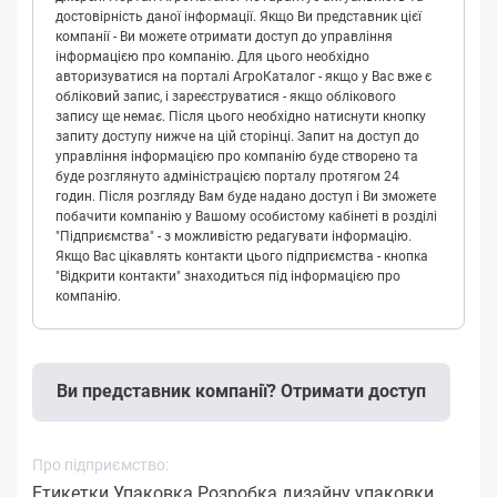
достовірність даної інформації. Якщо Ви представник цієї
компанії - Ви можете отримати доступ до управління
інформацією про компанію. Для цього необхідно
авторизуватися на порталі АгроКаталог - якщо у Вас вже є
обліковий запис, і зареєструватися - якщо облікового
запису ще немає. Після цього необхідно натиснути кнопку
запиту доступу нижче на цій сторінці. Запит на доступ до
управління інформацією про компанію буде створено та
буде розглянуто адміністрацією порталу протягом 24
годин. Після розгляду Вам буде надано доступ і Ви зможете
побачити компанію у Вашому особистому кабінеті в розділі
"Підприємства" - з можливістю редагувати інформацію.
Якщо Вас цікавлять контакти цього підприємства - кнопка
"Відкрити контакти" знаходиться під інформацією про
компанію.
Ви представник компанії? Отримати доступ
Про підприємство:
Етикетки Упаковка Розробка дизайну упаковки...