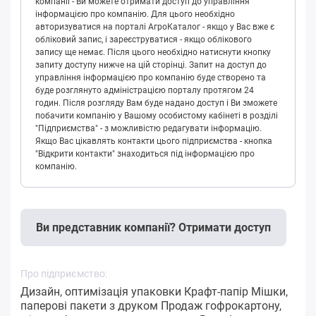
компанії - Ви можете отримати доступ до управління
інформацією про компанію. Для цього необхідно
авторизуватися на порталі АгроКаталог - якщо у Вас вже є
обліковий запис, і зареєструватися - якщо облікового
запису ще немає. Після цього необхідно натиснути кнопку
запиту доступу нижче на цій сторінці. Запит на доступ до
управління інформацією про компанію буде створено та
буде розглянуто адміністрацією порталу протягом 24
годин. Після розгляду Вам буде надано доступ і Ви зможете
побачити компанію у Вашому особистому кабінеті в розділі
"Підприємства" - з можливістю редагувати інформацію.
Якщо Вас цікавлять контакти цього підприємства - кнопка
"Відкрити контакти" знаходиться під інформацією про
компанію.
Ви представник компанії? Отримати доступ
Про підприємство:
Дизайн, оптимізація упаковки Крафт-папір Мішки,
паперові пакети з друком Продаж гофрокартону,