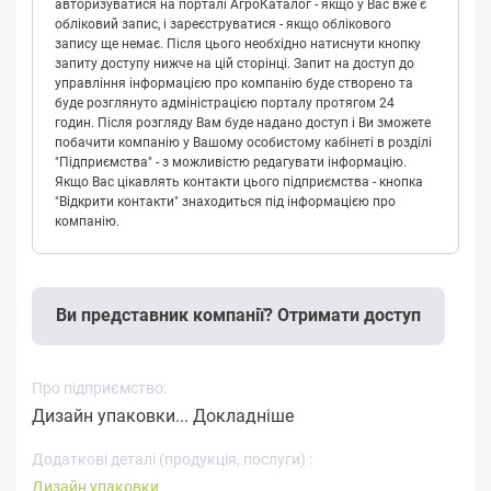
авторизуватися на порталі АгроКаталог - якщо у Вас вже є
обліковий запис, і зареєструватися - якщо облікового
запису ще немає. Після цього необхідно натиснути кнопку
запиту доступу нижче на цій сторінці. Запит на доступ до
управління інформацією про компанію буде створено та
буде розглянуто адміністрацією порталу протягом 24
годин. Після розгляду Вам буде надано доступ і Ви зможете
побачити компанію у Вашому особистому кабінеті в розділі
"Підприємства" - з можливістю редагувати інформацію.
Якщо Вас цікавлять контакти цього підприємства - кнопка
"Відкрити контакти" знаходиться під інформацією про
компанію.
Ви представник компанії? Отримати доступ
Про підприємство:
Дизайн упаковки...
Докладніше
Додаткові деталі (продукція, послуги) :
Дизайн упаковки