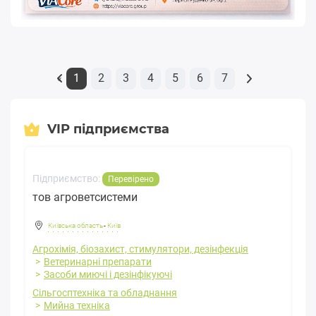
1
2
3
4
5
6
7
«
VIP підприємства
Підприємство:
Перевірено
тов агроветсистеми
Київська область
-
Київ
Агрохімія, біозахист, стимулятори, дезінфекція
Ветеринарні препарати
Засоби миючі і дезінфікуючі
Сільгосптехніка та обладнання
Мийна техніка