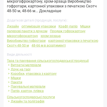
мікрогофрокартону, хром-эрзаца Виробництво
гофротари, картонної упаковки з печаткою Скотч
48-50 м, 48-66 м...
Докладніше
Додаткові деталі (продукція, послуги) :
Дизайн
оптимізація упаковки
Крафт-папір
Мішки
паперові пакети з друком
Продаж гофрокартону
мікрогофрокартону
хром-эрзаца
Виробництво гофротари
картонної упаковки з печаткою
Скотч 48-50 м
48-66 м в асортименті
Види діяльності
Тара та пакування сільськогосподарської продукції
Витратні матеріали
Друк на тарі
Коробки, упаковка з картону
Мішки
Пакети
Пакувальні матеріали
Папір, картон, плівка
Сільськогосподарські послуги
Дизайн та поліграфія