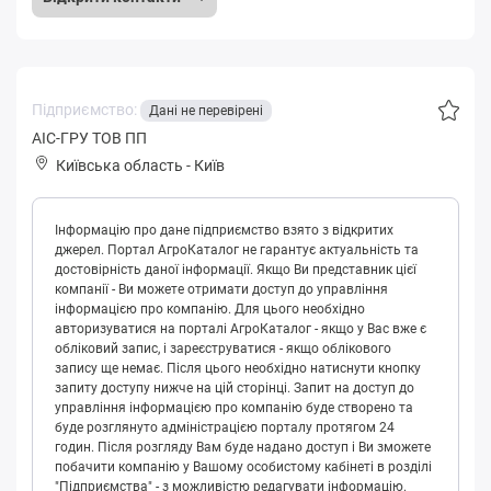
Підприємство:
Дані не перевірені
АІС-ГРУ ТОВ ПП
Київська область
-
Київ
Інформацію про дане підприємство взято з відкритих
джерел. Портал АгроКаталог не гарантує актуальність та
достовірність даної інформації. Якщо Ви представник цієї
компанії - Ви можете отримати доступ до управління
інформацією про компанію. Для цього необхідно
авторизуватися на порталі АгроКаталог - якщо у Вас вже є
обліковий запис, і зареєструватися - якщо облікового
запису ще немає. Після цього необхідно натиснути кнопку
запиту доступу нижче на цій сторінці. Запит на доступ до
управління інформацією про компанію буде створено та
буде розглянуто адміністрацією порталу протягом 24
годин. Після розгляду Вам буде надано доступ і Ви зможете
побачити компанію у Вашому особистому кабінеті в розділі
"Підприємства" - з можливістю редагувати інформацію.