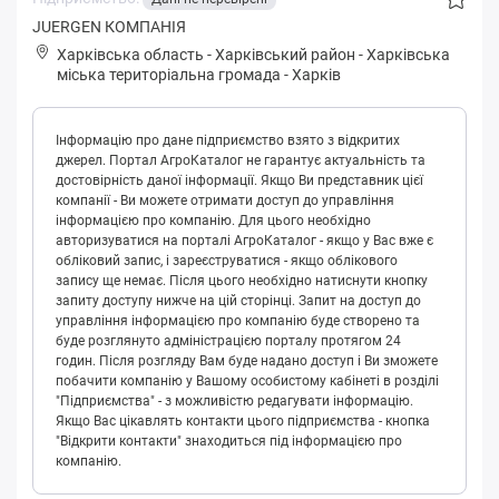
JUERGEN КОМПАНІЯ
Харківська область
-
Харківський район
-
Хapківськa
міська територіальна громада
-
Харків
Інформацію про дане підприємство взято з відкритих
джерел. Портал АгроКаталог не гарантує актуальність та
достовірність даної інформації. Якщо Ви представник цієї
компанії - Ви можете отримати доступ до управління
інформацією про компанію. Для цього необхідно
авторизуватися на порталі АгроКаталог - якщо у Вас вже є
обліковий запис, і зареєструватися - якщо облікового
запису ще немає. Після цього необхідно натиснути кнопку
запиту доступу нижче на цій сторінці. Запит на доступ до
управління інформацією про компанію буде створено та
буде розглянуто адміністрацією порталу протягом 24
годин. Після розгляду Вам буде надано доступ і Ви зможете
побачити компанію у Вашому особистому кабінеті в розділі
"Підприємства" - з можливістю редагувати інформацію.
Якщо Вас цікавлять контакти цього підприємства - кнопка
"Відкрити контакти" знаходиться під інформацією про
компанію.