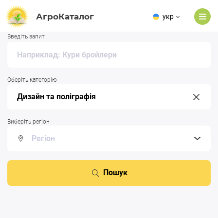
АгроКаталог
укр
Введіть запит
Оберіть категорію
Виберіть регіон
Пошук