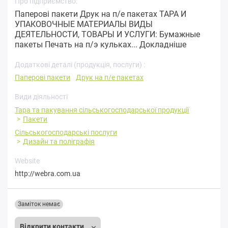
Про підприємство:
Паперові пакети Друк на п/е пакетах ТАРА И
УПАКОВОЧНЫЕ МАТЕРИАЛЫ ВИДЫ
ДЕЯТЕЛЬНОСТИ, ТОВАРЫ И УСЛУГИ: Бумажные
пакеты Печать на п/э кульках...
Докладніше
Додаткові деталі (продукція, послуги) :
Паперові пакети
Друк на п/е пакетах
Види діяльності
Тара та пакування сільськогосподарської продукції
Пакети
Сільськогосподарські послуги
Дизайн та поліграфія
Website
http://webra.com.ua
Заміток немає
Відкрити контакти