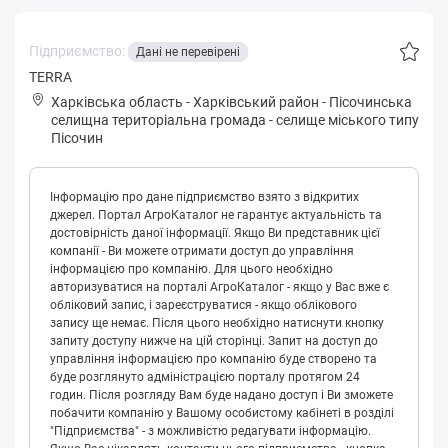
Підприємство:
Дані не перевірені
TERRA
Харківська область
-
Харківський район
-
Пісoчинськa
селищна територіальна громада
-
селище міського типу
Пісочин
Інформацію про дане підприємство взято з відкритих
джерел. Портал АгроКаталог не гарантує актуальність та
достовірність даної інформації. Якщо Ви представник цієї
компанії - Ви можете отримати доступ до управління
інформацією про компанію. Для цього необхідно
авторизуватися на порталі АгроКаталог - якщо у Вас вже є
обліковий запис, і зареєструватися - якщо облікового
запису ще немає. Після цього необхідно натиснути кнопку
запиту доступу нижче на цій сторінці. Запит на доступ до
управління інформацією про компанію буде створено та
буде розглянуто адміністрацією порталу протягом 24
годин. Після розгляду Вам буде надано доступ і Ви зможете
побачити компанію у Вашому особистому кабінеті в розділі
"Підприємства" - з можливістю редагувати інформацію.