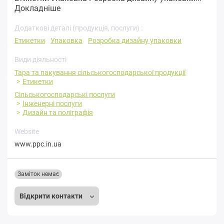
Докладніше
Додаткові деталі (продукція, послуги) :
Етикетки
Упаковка
Розробка дизайну упаковки
Види діяльності
Тара та пакування сільськогосподарської продукції
Етикетки
Сільськогосподарські послуги
Інженерні послуги
Дизайн та поліграфія
Website
www.ppc.in.ua
Заміток немає
Відкрити контакти