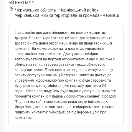
АЙ КЬЮ МПП
Чернівецька область
-
Чернівецький район
-
Чepнівeцькa міська територіальна громада
-
Чернівці
Інформацію про дане підприємство взято з відкритих
джерел. Портал АгроКаталог не гарантує актуальність та
достовірність даної інформації. Якщо Ви представник цієї
компанії - Ви можете отримати доступ до управління
інформацією про компанію. Для цього необхідно
авторизуватися на порталі АгроКаталог - якщо у Вас вже є
обліковий запис, і зареєструватися - якщо облікового
запису ще немає. Після цього необхідно натиснути кнопку
запиту доступу нижче на цій сторінці. Запит на доступ до
управління інформацією про компанію буде створено та
буде розглянуто адміністрацією порталу протягом 24
годин. Після розгляду Вам буде надано доступ і Ви зможете
побачити компанію у Вашому особистому кабінеті в розділі
"Підприємства" - з можливістю редагувати інформацію.
Якщо Вас цікавлять контакти цього підприємства - кнопка
"Відкрити контакти" знаходиться під інформацією про
компанію.