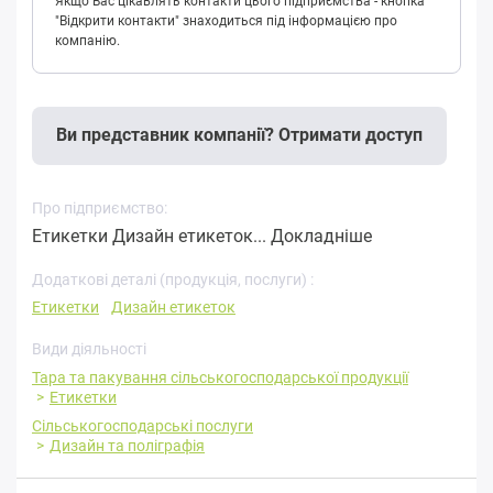
Якщо Вас цікавлять контакти цього підприємства - кнопка
"Відкрити контакти" знаходиться під інформацією про
компанію.
Ви представник компанії? Отримати доступ
Про підприємство:
Етикетки Дизайн етикеток...
Докладніше
Додаткові деталі (продукція, послуги) :
Етикетки
Дизайн етикеток
Види діяльності
Тара та пакування сільськогосподарської продукції
Етикетки
Сільськогосподарські послуги
Дизайн та поліграфія