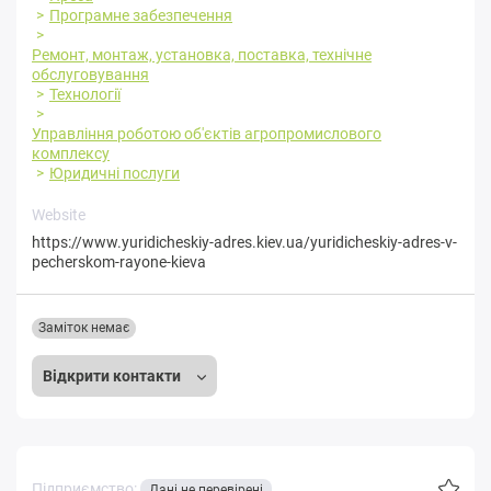
Програмне забезпечення
Ремонт, монтаж, установка, поставка, технічне
обслуговування
Технології
Управління роботою об'єктів агропромислового
комплексу
Юридичні послуги
Website
https://www.yuridicheskiy-adres.kiev.ua/yuridicheskiy-adres-v-
pecherskom-rayone-kieva
Заміток немає
Відкрити контакти
Підприємство:
Дані не перевірені