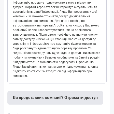
Інформацію про дане підприємство взято з відкритих
джерел. Портал АгроКаталог не гарантує актуальність та
достовірність даної інформації. Якщо Ви представник цієї
компанії - Ви можете отримати доступ до управління
інформацією про компанію. Для цього необхідно
авторизуватися на порталі АгроКаталог - якщо у Вас вже є
обліковий запис, і зареєструватися - якщо облікового
запису ще немає. Після цього необхідно натиснути кнопку
запиту доступу нижче на цій сторінці. Запит на доступ до
управління інформацією про компанію буде створено та
буде розглянуто адміністрацією порталу протягом 24
годин. Після розгляду Вам буде надано доступ і Ви зможете
побачити компанію у Вашому особистому кабінеті в розділі
"Підприємства" - з можливістю редагувати інформацію.
Якщо Вас цікавлять контакти цього підприємства - кнопка
"Відкрити контакти" знаходиться під інформацією про
компанію.
Ви представник компанії? Отримати доступ