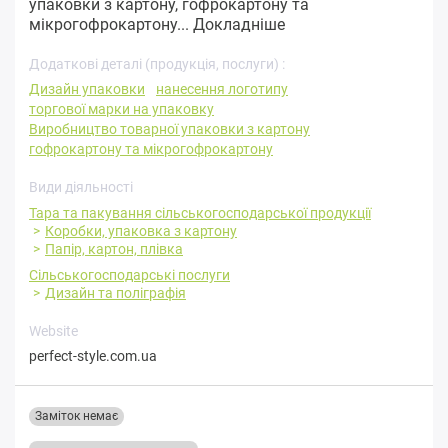
упаковки з картону, гофрокартону та
мікрогофрокартону...
Докладніше
Додаткові деталі (продукція, послуги) :
Дизайн упаковки
нанесення логотипу
торгової марки на упаковку
Виробництво товарної упаковки з картону
гофрокартону та мікрогофрокартону
Види діяльності
Тара та пакування сільськогосподарської продукції
Коробки, упаковка з картону
Папір, картон, плівка
Сільськогосподарські послуги
Дизайн та поліграфія
Website
perfect-style.com.ua
Заміток немає