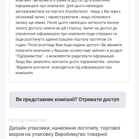
компанії - Ви можете отримати доступ до управління
інформацією про компанію. Для цього необхідно
авторизуватися на порталі АгроКаталог - якщо у Вас вже є
обліковий запис, і зареєструватися - якщо облікового
запису ще немає. Після цього необхідно натиснути кнопку
запиту доступу нижче на цій сторінці. Запит на доступ до
управління інформацією про компанію буде створено та
буде розглянуто адміністрацією порталу протягом 24
годин. Після розгляду Вам буде надано доступ і Ви зможете
побачити компанію у Вашому особистому кабінеті в розділі
"Підприємства" - з можливістю редагувати інформацію.
Якщо Вас цікавлять контакти цього підприємства - кнопка
"Відкрити контакти" знаходиться під інформацією про
компанію.
Ви представник компанії? Отримати доступ
Про підприємство:
Дизайн упаковки, нанесення логотипу, торгової
марки на упаковку Виробництво товарної