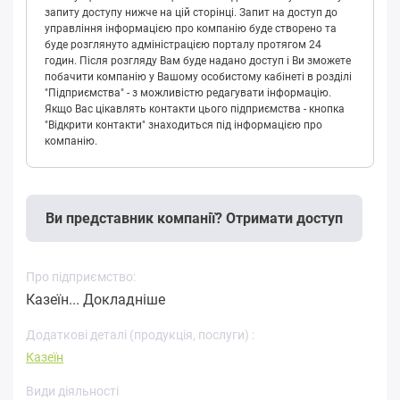
запиту доступу нижче на цій сторінці. Запит на доступ до
управління інформацією про компанію буде створено та
буде розглянуто адміністрацією порталу протягом 24
годин. Після розгляду Вам буде надано доступ і Ви зможете
побачити компанію у Вашому особистому кабінеті в розділі
"Підприємства" - з можливістю редагувати інформацію.
Якщо Вас цікавлять контакти цього підприємства - кнопка
"Відкрити контакти" знаходиться під інформацією про
компанію.
Ви представник компанії? Отримати доступ
Про підприємство:
Казеїн...
Докладніше
Додаткові деталі (продукція, послуги) :
Казеїн
Види діяльності