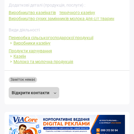
Додаткові деталі (продукція, послуги) :
Виробництво казеїнатів
технічного казеїну
Виробництво сухих замінників молока для с/г тварин
Види діяльності
Переробка cільськогосподарскої продукції
Виробники казеїну
Продукти харчування
Казеїн
Молоко та молочна продукція
Заміток немає
Відкрити контакти