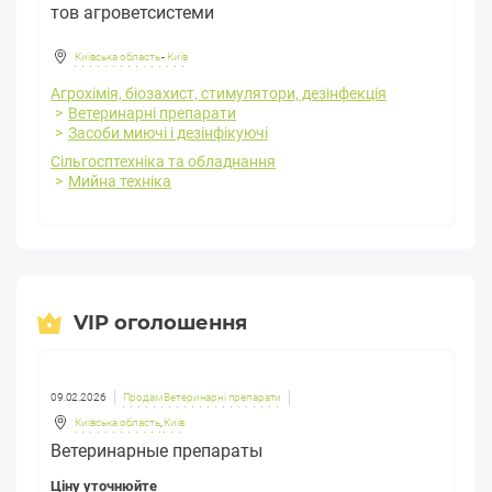
тов агроветсистеми
Київська область
-
Київ
Агрохімія, біозахист, стимулятори, дезінфекція
Ветеринарні препарати
Засоби миючі і дезінфікуючі
Сільгосптехніка та обладнання
Мийна техніка
VIP оголошення
09.02.2026
Продам Ветеринарні препарати
Київська область
,
Київ
Ветеринарные препараты
Ціну уточнюйте