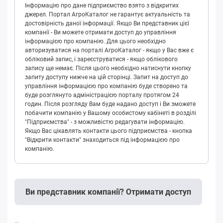
Інформацію про дане підприємство взято з відкритих
джерел. Портал АгроКаталог не гарантує актуальність та
достовірність даної інформації. Якщо Ви представник цієї
компанії - Ви можете отримати доступ до управління
інформацією про компанію. Для цього необхідно
авторизуватися на порталі АгроКаталог - якщо у Вас вже є
обліковий запис, і зареєструватися - якщо облікового
запису ще немає. Після цього необхідно натиснути кнопку
запиту доступу нижче на цій сторінці. Запит на доступ до
управління інформацією про компанію буде створено та
буде розглянуто адміністрацією порталу протягом 24
годин. Після розгляду Вам буде надано доступ і Ви зможете
побачити компанію у Вашому особистому кабінеті в розділі
"Підприємства" - з можливістю редагувати інформацію.
Якщо Вас цікавлять контакти цього підприємства - кнопка
"Відкрити контакти" знаходиться під інформацією про
компанію.
Ви представник компанії? Отримати доступ