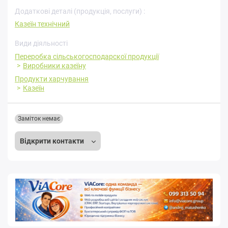
Додаткові деталі (продукція, послуги) :
Казеїн технічний
Види діяльності
Переробка cільськогосподарскої продукції
Виробники казеїну
Продукти харчування
Казеїн
Заміток немає
Відкрити контакти