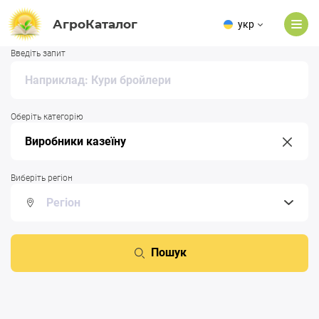
АгроКаталог
укр
Введіть запит
Оберіть категорію
Виберіть регіон
Пошук