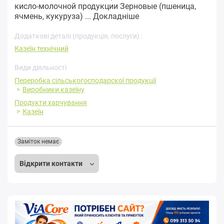
кисло-молочной продукции Зерновые (пшеница,
ячмень, кукуруза) ...
Докладніше
Додаткові деталі (продукція, послуги) :
Казеїн технічний
Види діяльності
Переробка cільськогосподарскої продукції
Виробники казеїну
Продукти харчування
Казеїн
Заміток немає
Відкрити контакти