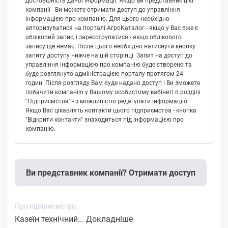
достовірність даної інформації. Якщо Ви представник цієї
компанії - Ви можете отримати доступ до управління
інформацією про компанію. Для цього необхідно
авторизуватися на порталі АгроКаталог - якщо у Вас вже є
обліковий запис, і зареєструватися - якщо облікового
запису ще немає. Після цього необхідно натиснути кнопку
запиту доступу нижче на цій сторінці. Запит на доступ до
управління інформацією про компанію буде створено та
буде розглянуто адміністрацією порталу протягом 24
годин. Після розгляду Вам буде надано доступ і Ви зможете
побачити компанію у Вашому особистому кабінеті в розділі
"Підприємства" - з можливістю редагувати інформацію.
Якщо Вас цікавлять контакти цього підприємства - кнопка
"Відкрити контакти" знаходиться під інформацією про
компанію.
Ви представник компанії? Отримати доступ
Про підприємство:
Казеїн технічний...
Докладніше