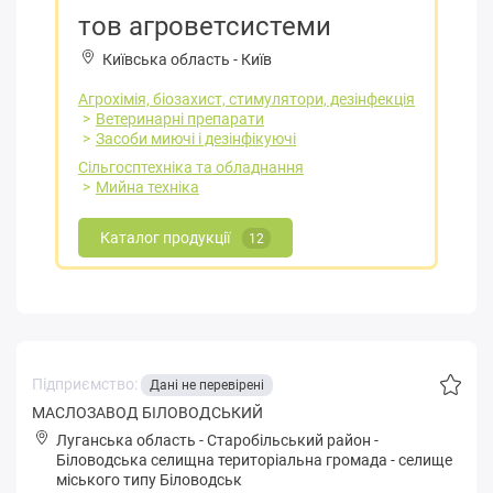
тов агроветсистеми
Київська область
-
Київ
Агрохімія, біозахист, стимулятори, дезінфекція
Ветеринарні препарати
Засоби миючі і дезінфікуючі
Сільгосптехніка та обладнання
Мийна техніка
Каталог продукції
12
Підприємство:
Дані не перевірені
МАСЛОЗАВОД БІЛОВОДСЬКИЙ
Луганська область
-
Старобільський район
-
Білoвoдськa селищна територіальна громада
-
селище
міського типу Біловодськ