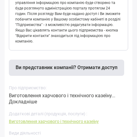
управління інформацією про компанію буде створено та
буде розглянуто адміністрацією порталу протягом 24
годин. Після розгляду Вам буде надано доступ і Ви зможете
побачити компанію у Вашому особистому кабінеті в розділі
"Підприємства" - з можливістю редагувати інформацію.
Якщо Вас цікавлять контакти цього підприємства - кнопка
"Відкрити контакти" знаходиться під інформацією про
компанію.
Ви представник компанії? Отримати доступ
Про підприємство:
Виготовлення харчового і технічного казеїну...
Докладніше
Додаткові деталі (продукція, послуги) :
Виготовлення харчового і технічного казеїну
Види діяльності