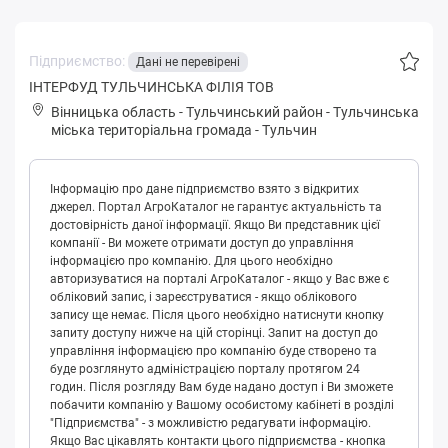
Підприємство:
Дані не перевірені
ІНТЕРФУД ТУЛЬЧИНСЬКА ФІЛІЯ ТОВ
Вінницька область
-
Тульчинський район
-
Тульчинськa
міська територіальна громада
-
Тульчин
Інформацію про дане підприємство взято з відкритих
джерел. Портал АгроКаталог не гарантує актуальність та
достовірність даної інформації. Якщо Ви представник цієї
компанії - Ви можете отримати доступ до управління
інформацією про компанію. Для цього необхідно
авторизуватися на порталі АгроКаталог - якщо у Вас вже є
обліковий запис, і зареєструватися - якщо облікового
запису ще немає. Після цього необхідно натиснути кнопку
запиту доступу нижче на цій сторінці. Запит на доступ до
управління інформацією про компанію буде створено та
буде розглянуто адміністрацією порталу протягом 24
годин. Після розгляду Вам буде надано доступ і Ви зможете
побачити компанію у Вашому особистому кабінеті в розділі
"Підприємства" - з можливістю редагувати інформацію.
Якщо Вас цікавлять контакти цього підприємства - кнопка