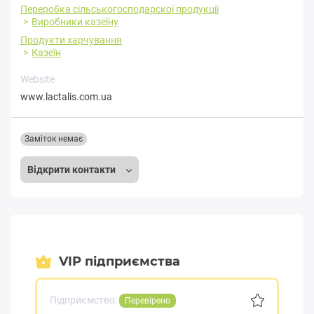
Переробка cільськогосподарскої продукції
Виробники казеїну
Продукти харчування
Казеїн
Website
www.lactalis.com.ua
Заміток немає
Відкрити контакти
VIP підприємства
Підприємство:
Перевірено