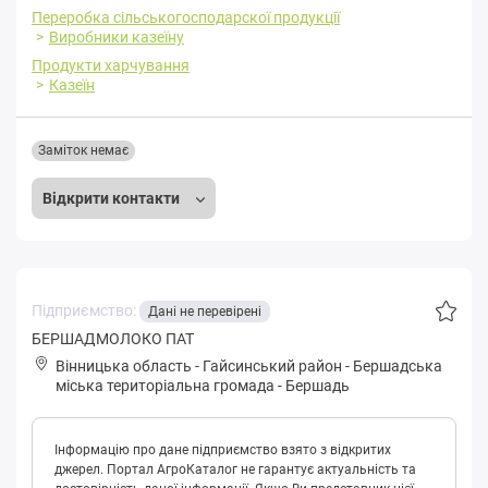
Переробка cільськогосподарскої продукції
Виробники казеїну
Продукти харчування
Казеїн
Заміток немає
Відкрити контакти
Підприємство:
Дані не перевірені
БЕРШАДМОЛОКО ПАТ
Вінницька область
-
Гайсинський район
-
Бepшaдськa
міська територіальна громада
-
Бершадь
Інформацію про дане підприємство взято з відкритих
джерел. Портал АгроКаталог не гарантує актуальність та