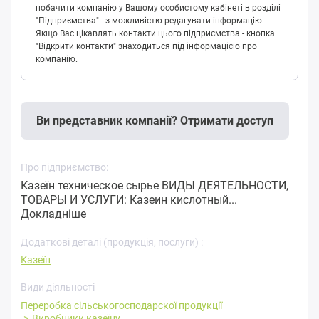
побачити компанію у Вашому особистому кабінеті в розділі
"Підприємства" - з можливістю редагувати інформацію.
Якщо Вас цікавлять контакти цього підприємства - кнопка
"Відкрити контакти" знаходиться під інформацією про
компанію.
Ви представник компанії? Отримати доступ
Про підприємство:
Казеїн техническое сырье ВИДЫ ДЕЯТЕЛЬНОСТИ,
ТОВАРЫ И УСЛУГИ: Казеин кислотный...
Докладніше
Додаткові деталі (продукція, послуги) :
Казеїн
Види діяльності
Переробка cільськогосподарскої продукції
Виробники казеїну