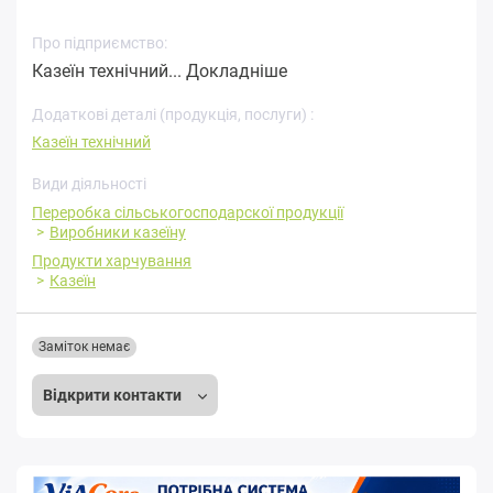
Про підприємство:
Казеїн технічний...
Докладніше
Додаткові деталі (продукція, послуги) :
Казеїн технічний
Види діяльності
Переробка cільськогосподарскої продукції
Виробники казеїну
Продукти харчування
Казеїн
Заміток немає
Відкрити контакти