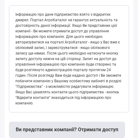
Інформацію про дане підприємство взято з відкритих
джерел. Портал АгроКаталог не гарантує актуальність та
достовірність даної інформації. Якщо Ви представник цієї
компанії - Ви можете отримати доступ до управління
інформацією про компанію. Для цього необхідно
авторизуватися на порталі АгроКаталог - якщо у Вас вже є
обліковий запис, і зареєструватися - якщо облікового
запису ще немає. Після цього необхідно натиснути кнопку
запиту доступу нижче на цій сторінці. Запит на доступ до
управління інформацією про компанію буде створено та
буде розглянуто адміністрацією порталу протягом 24
годин. Після розгляду Вам буде надано доступ і Ви зможете
побачити компанію у Вашому особистому кабінеті в розділі
"Підприємства" - з можливістю редагувати інформацію.
Якщо Вас цікавлять контакти цього підприємства - кнопка
"Відкрити контакти" знаходиться під інформацією про
компанію.
Ви представник компанії? Отримати доступ