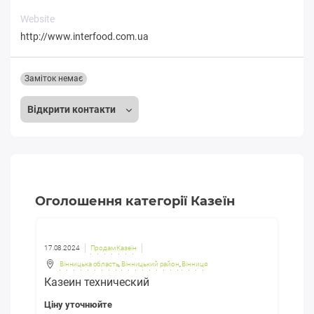
Website
http://www.interfood.com.ua
Заміток немає
Відкрити контакти
Оголошення категорії Казеїн
17.08.2024
Продам Казеїн
Вінницька область
,
Вінницький район
,
Вінниця
Казеин технический
Ціну уточнюйте