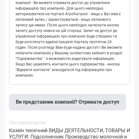
компанії - Ви можете отримати доступ до управління
інформацією про компанію. Для цього необхідно
авторизуватися на порталі АгроКаталог - якщо у Вас вже є
обліковий запис, і зареєструватися - якщо облікового
запису ще немає. Після цього необхідно натиснути кнопку
запиту доступу нижче на цій сторінці. Запит на доступ до
управління інформацією про компанію буде створено та
буде розглянуто адміністрацією порталу протягом 24
годин. Після розгляду Вам буде надано доступ і Ви зможете
побачити компанію у Вашому особистому кабінеті в розділі
"Підприємства" - з можливістю редагувати інформацію.
Якщо Вас цікавлять контакти цього підприємства - кнопка
"Відкрити контакти" знаходиться під інформацією про
компанію.
Ви представник компанії? Отримати доступ
Про підприємство:
Казеїн технічний ВИДЫ ДЕЯТЕЛЬНОСТИ, ТОВАРЫ И
УСЛУГИ: Подсолнечник Производство молочной и