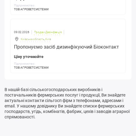
Підприємство:
ТОВ АГРОВЕТСИСТЕМИ
09.02.2026
Продам Дезінфекція
Київська область
,
Київ
Пропонуємо засіб дизинфікуючий Біоконтакт
Ціну уточнюйте
Підприємство:
ТОВ АГРОВЕТСИСТЕМИ
В нашій базі сільськогосподарських виробників і
постачальників фермерських послуг і продукції, Ви знайдете
актуальні контакти сільгосп фірм з телефонами, адресами і
email. У нашому довіднику Ви знайдете списки фермерських
господарств, угідь, комбінатів, фабрик, цехів і заводів аграрної
спрямованості.