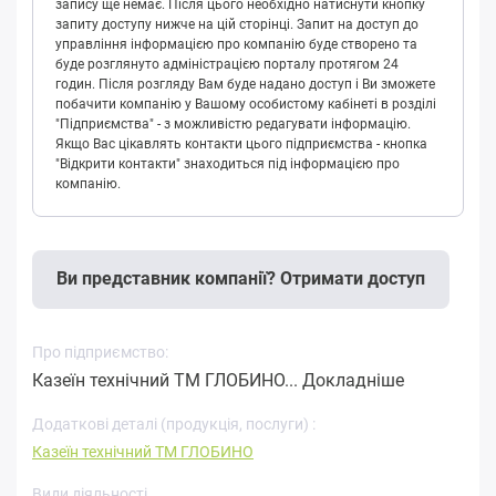
запису ще немає. Після цього необхідно натиснути кнопку
запиту доступу нижче на цій сторінці. Запит на доступ до
управління інформацією про компанію буде створено та
буде розглянуто адміністрацією порталу протягом 24
годин. Після розгляду Вам буде надано доступ і Ви зможете
побачити компанію у Вашому особистому кабінеті в розділі
"Підприємства" - з можливістю редагувати інформацію.
Якщо Вас цікавлять контакти цього підприємства - кнопка
"Відкрити контакти" знаходиться під інформацією про
компанію.
Ви представник компанії? Отримати доступ
Про підприємство:
Казеїн технічний ТМ ГЛОБИНО...
Докладніше
Додаткові деталі (продукція, послуги) :
Казеїн технічний ТМ ГЛОБИНО
Види діяльності