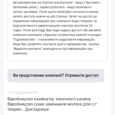
авторизуватися на порталі АгроКаталог - якщо у Вас вже є
обліковий запис, і зареєструватися - якщо облікового
запису ще немає. Після цього необхідно натиснути кнопку
запиту доступу нижче на цій сторінці. Запит на доступ до
управління інформацією про компанію буде створено та
буде розглянуто адміністрацією порталу протягом 24
годин. Після розгляду Вам буде надано доступ і Ви зможете
побачити компанію у Вашому особистому кабінеті в розділі
"Підприємства" - з можливістю редагувати інформацію.
Якщо Вас цікавлять контакти цього підприємства - кнопка
"Відкрити контакти" знаходиться під інформацією про
компанію.
Ви представник компанії? Отримати доступ
Про підприємство:
Виробництво казеїнатів, технічного казеїну
Виробництво сухих замінників молока для с/г
тварин...
Докладніше