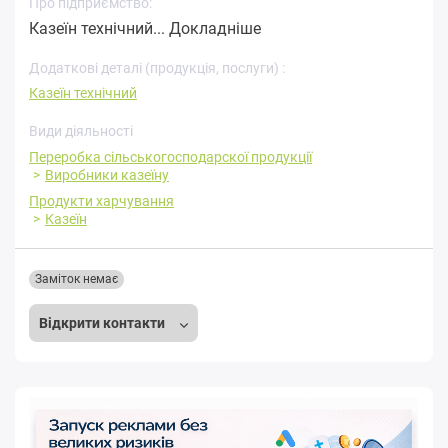
Про підприємство:
Казеїн технічний...
Докладніше
Додаткові деталі (продукція, послуги) :
Казеїн технічний
Види діяльності
Переробка cільськогосподарскої продукції
Виробники казеїну
Продукти харчування
Казеїн
Заміток немає
Відкрити контакти