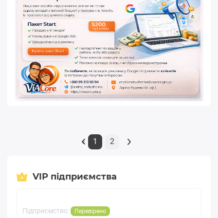
1
2
«
VIP підприємства
Підприємство:
Перевірено