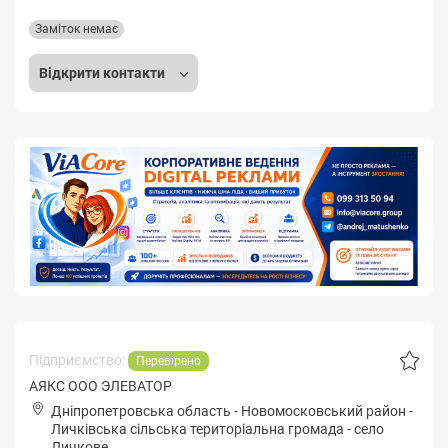
Заміток немає
Відкрити контакти
Підприємство:
Перевірено
АЯКС ООО ЭЛЕВАТОР
Дніпропетровська область
-
Новомосковський район
-
Личківськa сільська територіальна громада
-
село
Личкове