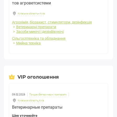
тов агроветсистеми
Київська область
-
Київ
Агрохімія, біозахист, стимулятори, дезінфекція
Ветеринарні препарати
Засоби миючі і дезінфікуючі
Сільгосптехніка та обладнання
Мийна техніка
VIP оголошення
09.02.2026
Продам Ветеринарні препарати
Київська область
,
Київ
Ветеринарные препараты
Ціну уточнюйте