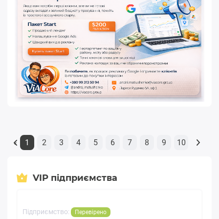
1
2
3
4
5
6
7
8
9
10
«
VIP підприємства
Підприємство:
Перевірено