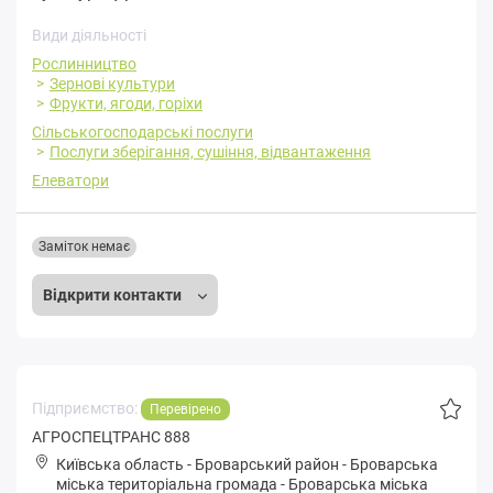
Види діяльності
Рослинництво
Зернові культури
Фрукти, ягоди, горіхи
Сільськогосподарські послуги
Послуги зберігання, сушіння, відвантаження
Елеватори
Заміток немає
Відкрити контакти
Підприємство:
Перевірено
АГРОСПЕЦТРАНС 888
Київська область
-
Броварський район
-
Бpoвapськa
міська територіальна громада
-
Броварська міська