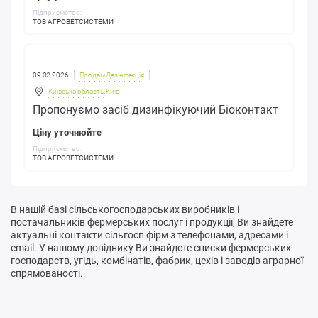
Підприємство:
ТОВ АГРОВЕТСИСТЕМИ
09.02.2026
Продам Дезінфекція
Київська область
,
Київ
Пропонуємо засіб дизинфікуючий Біоконтакт
Ціну уточнюйте
Підприємство:
ТОВ АГРОВЕТСИСТЕМИ
В нашій базі сільськогосподарських виробників і
постачальників фермерських послуг і продукції, Ви знайдете
актуальні контакти сільгосп фірм з телефонами, адресами і
email. У нашому довіднику Ви знайдете списки фермерських
господарств, угідь, комбінатів, фабрик, цехів і заводів аграрної
спрямованості.