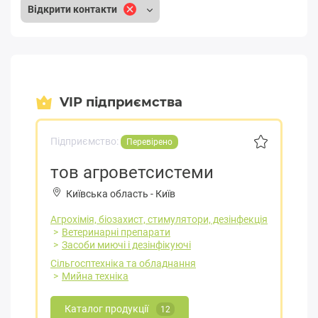
Відкрити контакти
VIP підприємства
Підприємство:
Перевірено
тов агроветсистеми
Київська область
-
Київ
Агрохімія, біозахист, стимулятори, дезінфекція
Ветеринарні препарати
Засоби миючі і дезінфікуючі
Сільгосптехніка та обладнання
Мийна техніка
Каталог продукції
12