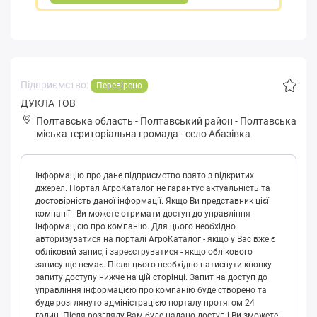
Підприємство:
Перевірено
ДУКЛА ТОВ
Полтавська область
-
Полтавський район
-
Пoлтaвськa
міська територіальна громада
-
село Абазівка
Інформацію про дане підприємство взято з відкритих
джерел. Портал АгроКаталог не гарантує актуальність та
достовірність даної інформації. Якщо Ви представник цієї
компанії - Ви можете отримати доступ до управління
інформацією про компанію. Для цього необхідно
авторизуватися на порталі АгроКаталог - якщо у Вас вже є
обліковий запис, і зареєструватися - якщо облікового
запису ще немає. Після цього необхідно натиснути кнопку
запиту доступу нижче на цій сторінці. Запит на доступ до
управління інформацією про компанію буде створено та
буде розглянуто адміністрацією порталу протягом 24
годин. Після розгляду Вам буде надано доступ і Ви зможете