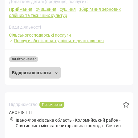
Додаткові деталі (продукція, послуги) :
Приймання
очищення
сушіння
зберігання зернових
олійних та технічних культур
Види діяльності
Сільськогосподарські послуги
Послуги зберігання, сушіння, відвантаження
Заміток немає
Відкрити контакти
Підприємство:
Перевірено
АРОНІЯ ПП
Івано-Франківська область
-
Коломийський район
-
Снятинськa міська територіальна громада
-
Снятин