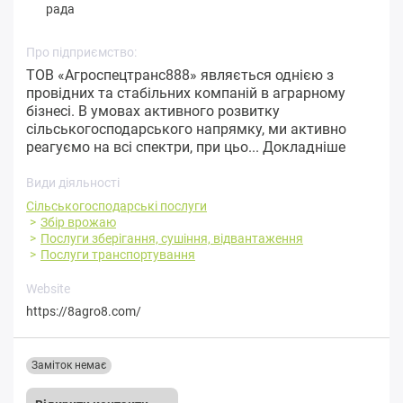
рада
Про підприємство:
ТОВ «Агроспецтранс888» являється однією з
провідних та стабільних компаній в аграрному
бізнесі. В умовах активного розвитку
сільськогосподарського напрямку, ми активно
реагуємо на всі спектри, при цьо...
Докладніше
Види діяльності
Сільськогосподарські послуги
Збір врожаю
Послуги зберігання, сушіння, відвантаження
Послуги транспортування
Website
https://8agro8.com/
Заміток немає