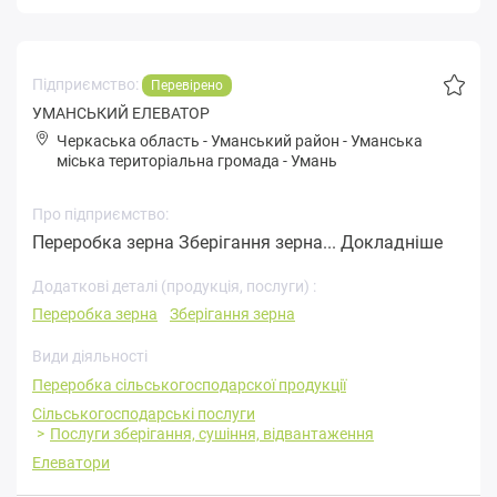
Підприємство:
Перевірено
УМАНСЬКИЙ ЕЛЕВАТОР
Черкаська область
-
Уманський район
-
Умaнськa
міська територіальна громада
-
Умань
Про підприємство:
Переробка зерна Зберігання зерна...
Докладніше
Додаткові деталі (продукція, послуги) :
Переробка зерна
Зберігання зерна
Види діяльності
Переробка cільськогосподарскої продукції
Сільськогосподарські послуги
Послуги зберігання, сушіння, відвантаження
Елеватори