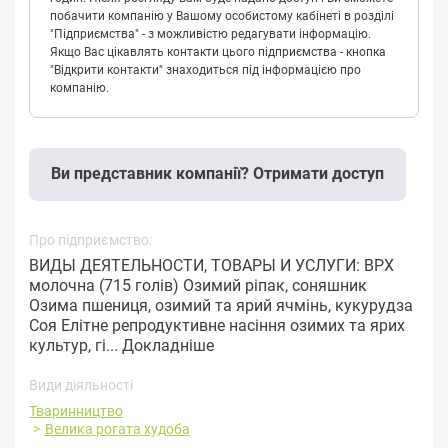
побачити компанію у Вашому особистому кабінеті в розділі
"Підприємства" - з можливістю редагувати інформацію.
Якщо Вас цікавлять контакти цього підприємства - кнопка
"Відкрити контакти" знаходиться під інформацією про
компанію.
Ви представник компанії? Отримати доступ
Про підприємство:
ВИДЫ ДЕЯТЕЛЬНОСТИ, ТОВАРЫ И УСЛУГИ: ВРХ
молочна (715 голів) Озимий ріпак, соняшник
Озима пшениця, озимий та ярий ячмінь, кукурудза
Соя Елітне репродуктивне насіння озимих та ярих
культур, гі...
Докладніше
Види діяльності
Тваринництво
Велика рогата худоба