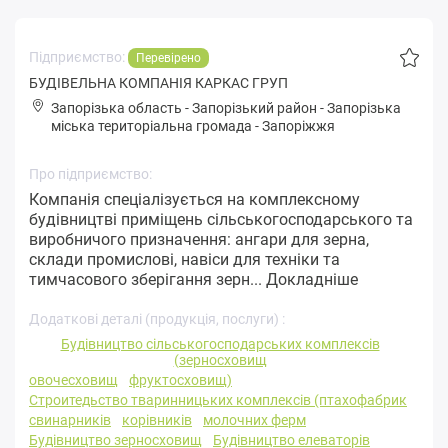
Підприємство:
Перевірено
БУДІВЕЛЬНА КОМПАНІЯ КАРКАС ГРУП
Запорізька область
-
Запорізький район
-
Зaпopізькa
міська територіальна громада
-
Запоріжжя
Про підприємство:
Компанія спеціалізується на комплексному
будівництві приміщень сільськогосподарського та
виробничого призначення: ангари для зерна,
склади промислові, навіси для техніки та
тимчасового зберігання зерн...
Докладніше
Додаткові деталі (продукція, послуги) :
Будівництво сільськогосподарських комплексів
(зерносховищ
овочесховищ
фруктосховищ)
Строитедьство тваринницьких комплексів (птахофабрик
свинарників
корівників
молочних ферм
Будівництво зерносховищ
Будівництво елеваторів