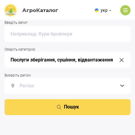
АгроКаталог
укр
Введіть запит
Оберіть категорію
Виберіть регіон
Пошук