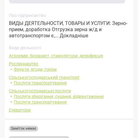
Про підприємство:
ВИДЫ ДЕЯТЕЛЬНОСТИ, ТОВАРЫ И УСЛУГИ: Зерно-
прием, доработка Отгрузка зерна ж/д и
автотранспортом є,...
Докладніше
Види діяльності
Агрохімія, біозахист, стимулятори, дезінфекція
Рослинництво
Фрукти, ягоди, горіхи
Сільськогосподарський транспорт
Послуги транспортування
Сільськогосподарські послуги
Послуги зберігання, сушіння, відвантаження
Послуги транспортування
Елеватори
Заміток немає