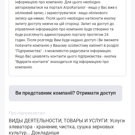
інформацією про компанію. Для цього необхідно
авторизуватися на порталі АгроКаталог - якщо у Вас вже є
обліковий запис, і зареєструватися - якщо облікового
запису ще немає. Після цього необхідно натиснути кнопку
запиту доступу нижче на цій сторінці. Запит на доступ до
управління інформацією про компанію буде створено та
буде розглянуто адміністрацією порталу протягом 24
годин. Після розгляду Вам буде надано доступ і Ви зможете
побачити компанію у Вашому особистому кабінеті в розділі
"Підприємства" - з можливістю редагувати інформацію.
Якщо Вас цікавлять контакти цього підприємства - кнопка
"Відкрити контакти" знаходиться під інформацією про
компанію.
Ви представник компанії? Отримати доступ
Про підприємство:
ВИДЫ ДЕЯТЕЛЬНОСТИ, ТОВАРЫ И УСЛУГИ: Услуги
элеватора - хранение, чистка, сушка зерновых
культур...
Докладніше