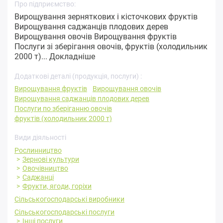
Про підприємство:
Вирощування зерняткових і кісточкових фруктів
Вирощування саджанців плодових дерев
Вирощування овочів Вирощування фруктів
Послуги зі зберігання овочів, фруктів (холодильник
2000 т)...
Докладніше
Додаткові деталі (продукція, послуги) :
Вирощування фруктів
Вирощування овочів
Вирощування саджанців плодових дерев
Послуги по зберіганню овочів
фруктів (холодильник 2000 т)
Види діяльності
Рослинництво
Зернові культури
Овочівництво
Саджанці
Фрукти, ягоди, горіхи
Сільськогосподарські виробники
Сільськогосподарські послуги
Інші послуги