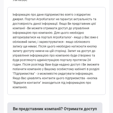
Інформацію про дане підприємство взято з відкритих
джерел. Портал АгроКаталог не гарантує актуальність та
достовірність даної інформації. Якщо Ви представник цієї
компанії - Ви можете отримати доступ до управління
інформацією про компанію. Для цього необхідно
авторизуватися на порталі АгроКаталог - якщо у Вас вже є
обліковий запис, і зареєструватися - якщо облікового
запису ще немає. Після цього необхідно натиснути кнопку
запиту доступу нижче на цій сторінці. Запит на доступ до
управління інформацією про компанію буде створено та
буде розглянуто адміністрацією порталу протягом 24
годин. Після розгляду Вам буде надано доступ і Ви зможете
побачити компанію у Вашому особистому кабінеті в розділі
"Підприємства" - з можливістю редагувати інформацію.
Якщо Вас цікавлять контакти цього підприємства - кнопка
"Відкрити контакти" знаходиться під інформацією про
компанію.
Ви представник компанії? Отримати доступ