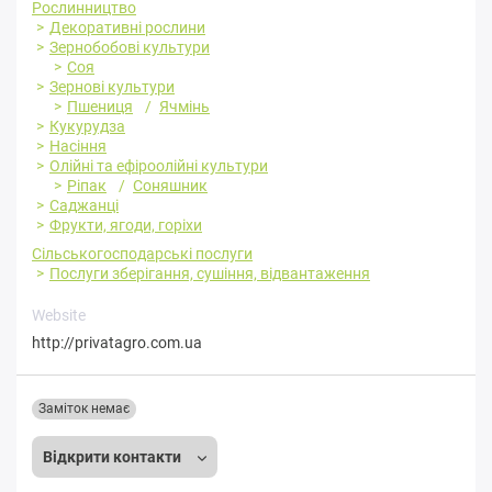
Рослинництво
Декоративні рослини
Зернобобові культури
Соя
Зернові культури
Пшениця
Ячмінь
Кукурудза
Насіння
Олійні та ефіроолійні культури
Ріпак
Соняшник
Саджанці
Фрукти, ягоди, горіхи
Сільськогосподарські послуги
Послуги зберігання, сушіння, відвантаження
Website
http://privatagro.com.ua
Заміток немає
Відкрити контакти