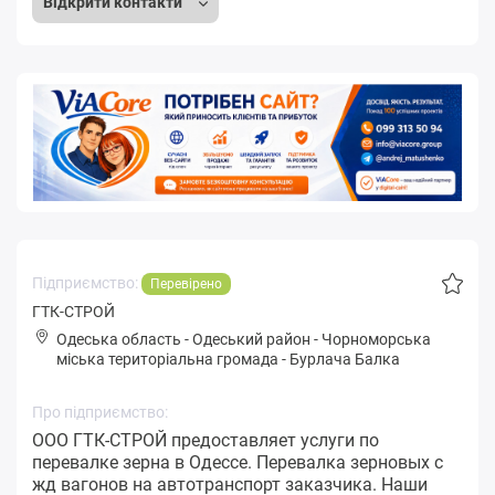
Відкрити контакти
Підприємство:
Перевірено
ГТК-СТРОЙ
Одеська область
-
Одеський район
-
Чopнoмopськa
міська територіальна громада
-
Бурлача Балка
Про підприємство:
ООО ГТК-СТРОЙ предоставляет услуги по
перевалке зерна в Одессе. Перевалка зерновых с
жд вагонов на автотранспорт заказчика. Наши