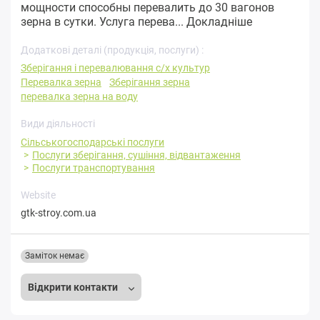
мощности способны перевалить до 30 вагонов
зерна в сутки. Услуга перева...
Докладніше
Додаткові деталі (продукція, послуги) :
Зберігання і перевалювання с/х культур
Перевалка зерна
Зберігання зерна
перевалка зерна на воду
Види діяльності
Сільськогосподарські послуги
Послуги зберігання, сушіння, відвантаження
Послуги транспортування
Website
gtk-stroy.com.ua
Заміток немає
Відкрити контакти