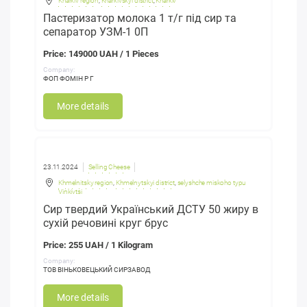
Kharkiv region
,
Kharkivskyi district
,
Kharkiv
Пастеризатор молока 1 т/г під сир та
сепаратор УЗМ-1 0П
Price: 149000 UAH / 1 Pieces
Company:
ФОП ФОМІН Р Г
More details
23.11.2024
Selling Cheese
Khmelnitsky region
,
Khmelnytskyi district
,
selyshche miskoho typu
Vinkivtsi
Сир твердий Український ДСТУ 50 жиру в
сухій речовині круг брус
Price: 255 UAH / 1 Kilogram
Company:
ТОВ ВІНЬКОВЕЦЬКИЙ СИРЗАВОД
More details