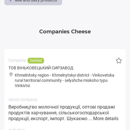
Milk and dairy products
Companies Cheese
Company:
Verified
ТОВ ВІНЬКОВЕЦЬКИЙ СИРЗАВОД
Khmelnitsky region
-
Khmelnytskyi district
-
Vinkovetska
rural territorial community
-
selyshche miskoho typu
Vinkivtsi
About company:
Виробництво молочної продукції, оптові продажі
продуктів харчування, сільськогосподарської
продукції, експорт, імпорт. Шукаємо ...
More details