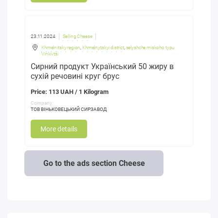
23.11.2024
Selling Cheese
Khmelnitsky region
,
Khmelnytskyi district
,
selyshche miskoho typu
Vinkivtsi
Сирний продукт Український 50 жиру в
сухій речовині круг брус
Price: 113 UAH / 1 Kilogram
Company:
ТОВ ВІНЬКОВЕЦЬКИЙ СИРЗАВОД
More details
Go to the ads section Cheese