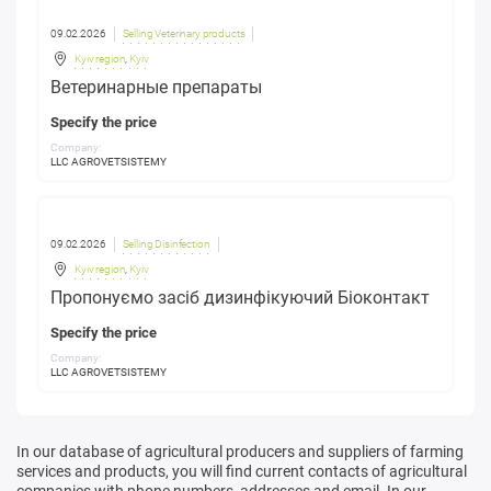
09.02.2026
Selling Veterinary products
Kyiv region
,
Kyiv
Ветеринарные препараты
Specify the price
Company:
LLC AGROVETSISTEMY
09.02.2026
Selling Disinfection
Kyiv region
,
Kyiv
Пропонуємо засіб дизинфікуючий Біоконтакт
Specify the price
Company:
LLC AGROVETSISTEMY
In our database of agricultural producers and suppliers of farming
services and products, you will find current contacts of agricultural