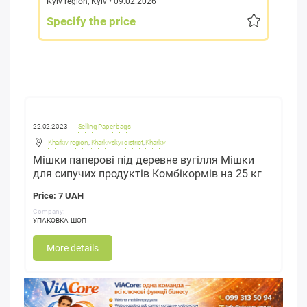
Kyiv region
,
Kyiv
• 09.02.2026
Specify the price
22.02.2023
Selling Paper bags
Kharkiv region
,
Kharkivskyi district
,
Kharkiv
Мішки паперові під деревне вугілля Мішки
для сипучих продуктів Комбікормів на 25 кг
Price: 7 UAH
Company:
УПАКОВКА-ШОП
More details