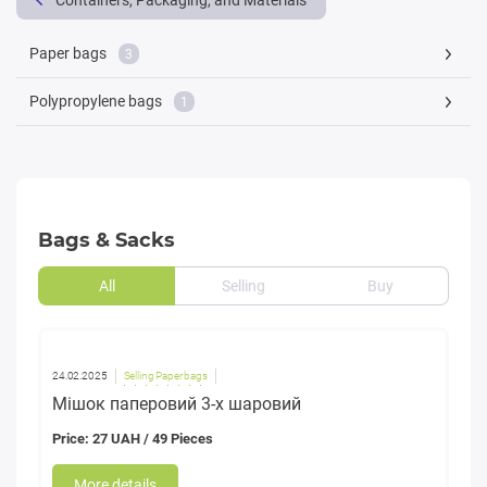
Containers, Packaging, and Materials
Paper bags
3
Polypropylene bags
1
Bags & Sacks
All
Selling
Buy
24.02.2025
Selling Paper bags
Мішок паперовий 3-х шаровий
Price: 27 UAH / 49 Pieces
More details