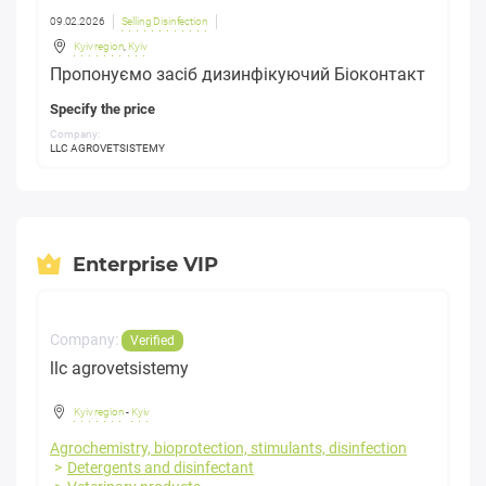
09.02.2026
Selling Disinfection
Kyiv region
,
Kyiv
Пропонуємо засіб дизинфікуючий Біоконтакт
Specify the price
Company:
LLC AGROVETSISTEMY
Enterprise VIP
Company:
Verified
llc agrovetsistemy
Kyiv region
-
Kyiv
Agrochemistry, bioprotection, stimulants, disinfection
Detergents and disinfectant