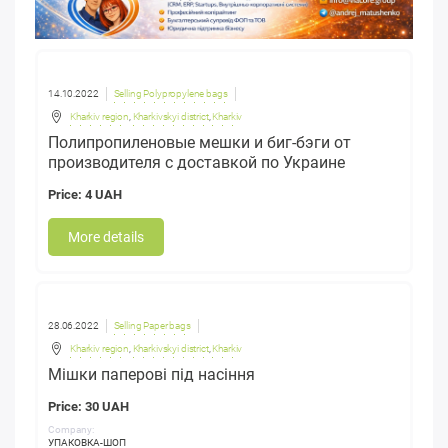
14.10.2022
Selling Polypropylene bags
Kharkiv region
,
Kharkivskyi district
,
Kharkiv
Полипропиленовые мешки и биг-бэги от
производителя с доставкой по Украине
Price: 4 UAH
More details
28.06.2022
Selling Paper bags
Kharkiv region
,
Kharkivskyi district
,
Kharkiv
Мішки паперові під насіння
Price: 30 UAH
Company:
УПАКОВКА-ШОП