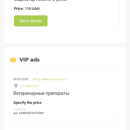
Price: 110 UAH
More details
VIP ads
09.02.2026
Selling Veterinary products
Kyiv region
,
Kyiv
Ветеринарные препараты
Specify the price
Company:
LLC AGROVETSISTEMY