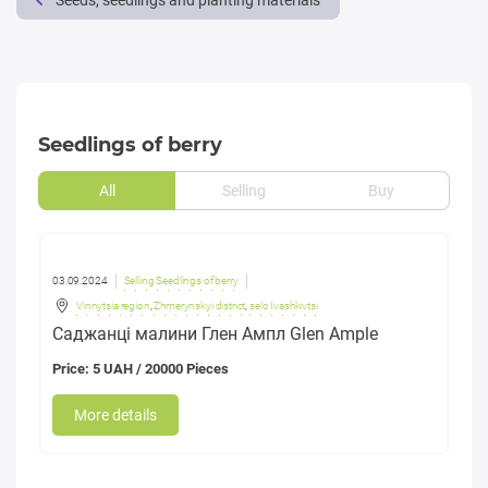
Seeds, seedlings and planting materials
Seedlings of berry
All
Selling
Buy
03.09.2024
Selling Seedlings of berry
Vinnytsia region
,
Zhmerynskyi district
,
selo Ivashkivtsi
Саджанці малини Глен Ампл Glen Ample
Price: 5 UAH / 20000 Pieces
More details