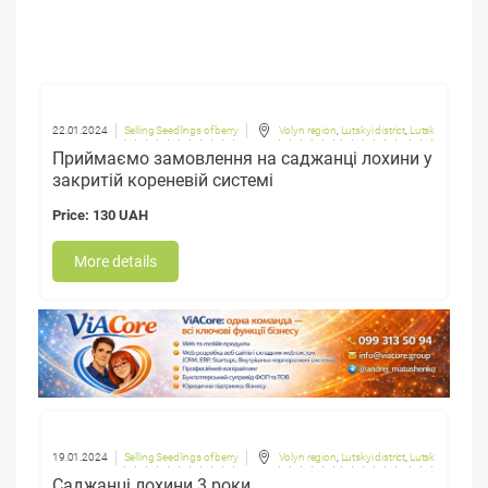
22.01.2024
Selling Seedlings of berry
Volyn region
,
Lutskyi district
,
Lutsk
Приймаємо замовлення на саджанці лохини у
закритій кореневій системі
Price: 130 UAH
More details
19.01.2024
Selling Seedlings of berry
Volyn region
,
Lutskyi district
,
Lutsk
Саджанці лохини 3 роки