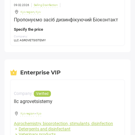
09.02.2026
Selling Disinfection
Kyiv region
,
Kyiv
Пропонуємо засіб дизинфікуючий Біоконтакт
Specify the price
Company:
LLC AGROVETSISTEMY
Enterprise VIP
Company:
Verified
llc agrovetsistemy
Kyiv region
-
Kyiv
Agrochemistry, bioprotection, stimulants, disinfection
Detergents and disinfectant
Veterinary products