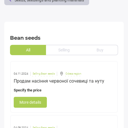
Seeds, seedlings and planting materials
Bean seeds
All
Selling
Buy
04.11.2024
Selling Bean seeds
Odesa region
Продам насіння червоної сочевиці та нуту
Specify the price
More details
04.09.2024
Selling Bean seeds