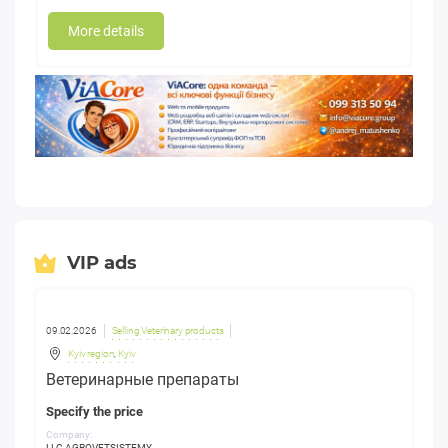
More details
VIP ads
09.02.2026
Selling Veterinary products
Kyiv region
,
Kyiv
Ветеринарные препараты
Specify the price
Company:
LLC AGROVETSISTEMY