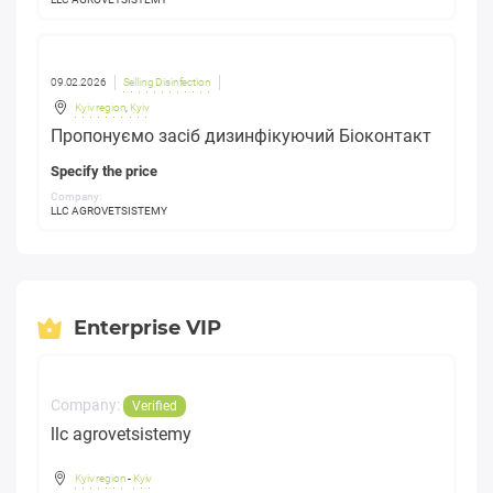
09.02.2026
Selling Disinfection
Kyiv region
,
Kyiv
Пропонуємо засіб дизинфікуючий Біоконтакт
Specify the price
Company:
LLC AGROVETSISTEMY
Enterprise VIP
Company:
Verified
llc agrovetsistemy
Kyiv region
-
Kyiv