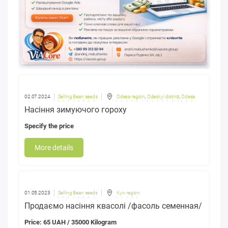
02.07.2024
Selling Bean seeds
Odesa region
,
Odeskyi district
,
Odesa
Насіння зимуючого гороху
Specify the price
More details
01.05.2023
Selling Bean seeds
Kyiv region
Продаємо насіння квасолі /фасоль семенная/
Price: 65 UAH / 35000 Kilogram