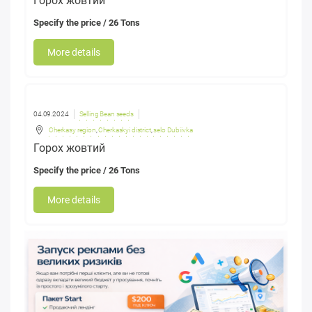
Горох жовтий
Specify the price
/ 26 Tons
More details
04.09.2024
Selling Bean seeds
Cherkasy region
,
Cherkaskyi district
,
selo Dubiivka
Горох жовтий
Specify the price
/ 26 Tons
More details