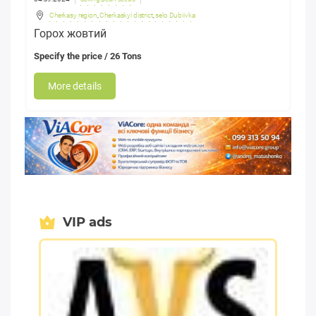
Cherkasy region
,
Cherkaskyi district
,
selo Dubiivka
Горох жовтий
Specify the price
/ 26 Tons
More details
VIP ads