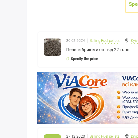
Spe
20.02.2024
Selling Fuel pellets
Kyiv
Пелети брикети опт від 22 тонн
Specify the price
27.12.2023
Selling Fuel pellets
Dnip