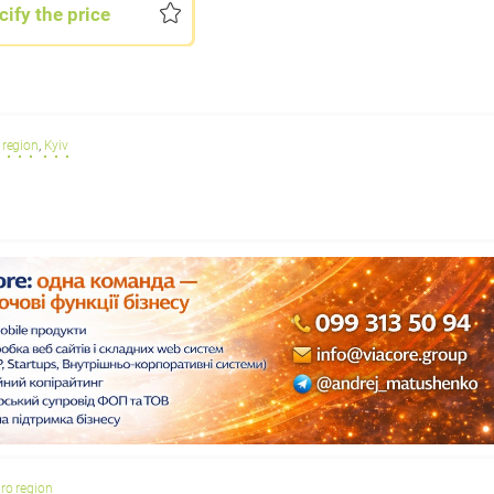
cify the price
 region
,
Kyiv
ro region