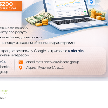
 region
ника