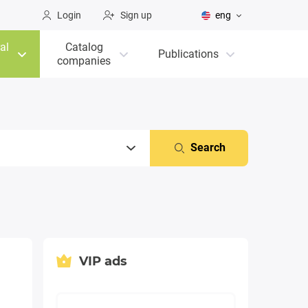
Login
Sign up
eng
al
Catalog
Publications
companies
Search
VIP ads