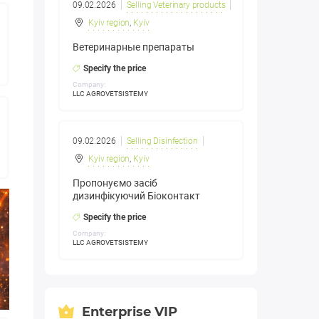
09.02.2026
Selling Veterinary products
Kyiv region
,
Kyiv
Ветеринарные препараты
Specify the price
Company:
LLC AGROVETSISTEMY
09.02.2026
Selling Disinfection
Kyiv region
,
Kyiv
Пропонуємо засіб
дизинфікуючий Біоконтакт
Specify the price
Company:
LLC AGROVETSISTEMY
Enterprise VIP