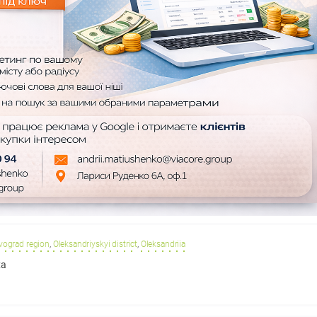
vograd region
,
Oleksandriyskyi district
,
Oleksandriia
ха