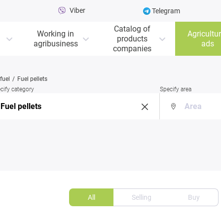
Viber
Telegram
Catalog of
Working in
Agricultur
products
agribusiness
ads
companies
fuel
Fuel pellets
cify category
Specify area
All
Selling
Buy