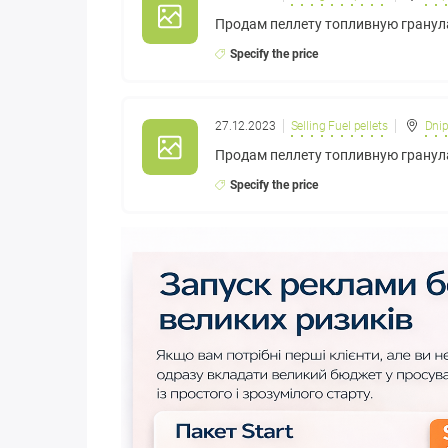
Продам пеллету топливную гранул
Specify the price
27.12.2023
Selling Fuel pellets
Dnip
Продам пеллету топливную гранул
Specify the price