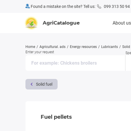
Found a mistake on the site? Tell us:
099 313 50 94
AgriCatalogue
About us
Home
Agricultural. ads
Energy resources
Lubricants
Solid 
Enter your request
Spe
Solid fuel
Fuel pellets