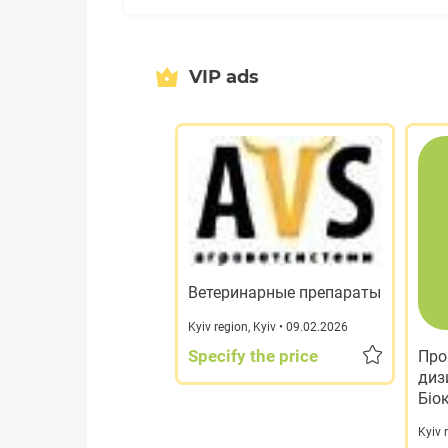
VIP ads
Ветеринарные препараты
Kyiv region
,
Kyiv
• 09.02.2026
Specify the price
Про
диз
Біо
Kyiv 