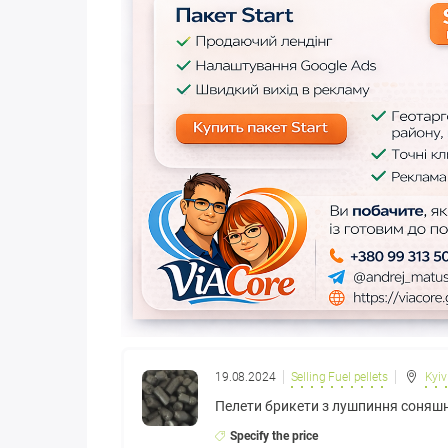
19.08.2024
Selling Fuel pellets
Kyiv
Пелети брикети з лушпиння соняш
Specify the price