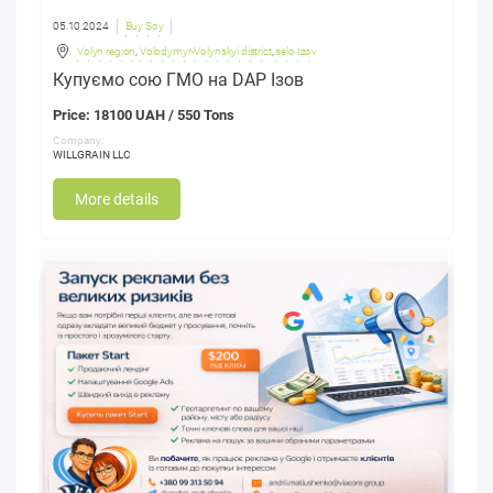
05.10.2024
Buy Soy
Volyn region
,
Volodymyr-Volynskyi district
,
selo Izov
​Купуємо сою ГМО на DAP Ізов
Price: 18100 UAH / 550 Tons
Company:
WILLGRAIN LLC
More details