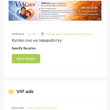
05.05.2022
Buy Soy
Cherkasy region
,
Cherkaskyi district
,
Cherkasy
Куплю сою на переработку
Specify the price
More details
VIP ads
09.02.2026
Selling Veterinary products