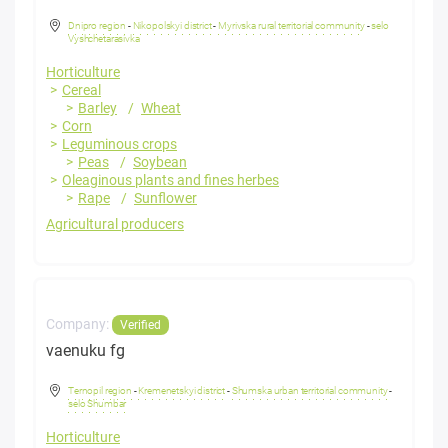
Dnipro region
-
Nikopolskyi district
-
Myrivska rural territorial community
-
selo
Vyshchetarasivka
Horticulture
Cereal
Barley
Wheat
Corn
Leguminous crops
Peas
Soybean
Oleaginous plants and fines herbes
Rape
Sunflower
Agricultural producers
Company:
Verified
vaenuku fg
Ternopil region
-
Kremenetskyi district
-
Shumska urban territorial community
-
selo Shumbar
Horticulture