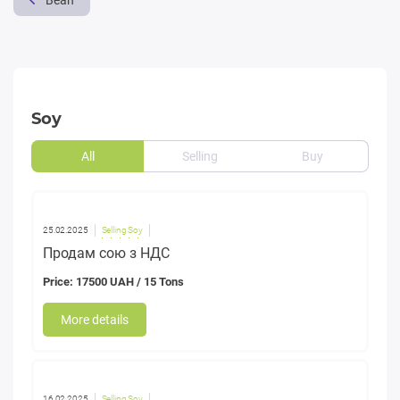
Bean
Soy
All
Selling
Buy
25.02.2025
Selling Soy
Продам сою з НДС
Price: 17500 UAH / 15 Tons
More details
16.02.2025
Selling Soy