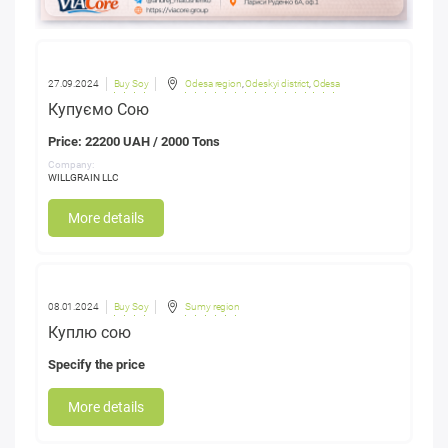
27.09.2024
Buy Soy
Odesa region
,
Odeskyi district
,
Odesa
Купуємо Сою
Price: 22200 UAH / 2000 Tons
Company:
WILLGRAIN LLC
More details
08.01.2024
Buy Soy
Sumy region
Куплю сою
Specify the price
More details