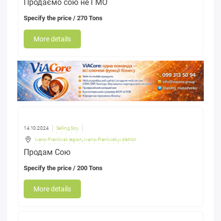
Продаємо сою не ГМО
Specify the price
/ 270 Tons
More details
14.10.2024
Selling Soy
Ivano-Frankivsk region
,
Ivano-Frankivskyi district
Продам Сою
Specify the price
/ 200 Tons
More details