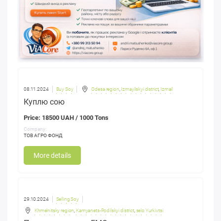
08.11.2024
Buy Soy
Odesa region
,
Izmayilskyi district
,
Izmail
Куплю сою
Price: 18500 UAH / 1000 Tons
Company:
ТОВ АГРО ФОНД
More details
29.10.2024
Selling Soy
Khmelnitsky region
,
Kamyanets-Podilskyi district
,
selo Yurkivtsi