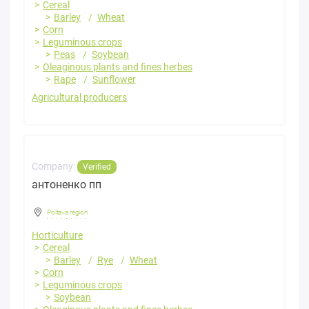
Cereal
Barley
Wheat
Corn
Leguminous crops
Peas
Soybean
Oleaginous plants and fines herbes
Rape
Sunflower
Agricultural producers
Company:
Verified
антоненко пп
Poltava region
Horticulture
Cereal
Barley
Rye
Wheat
Corn
Leguminous crops
Soybean