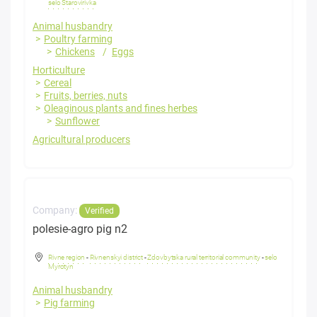
selo Starovirivka
Animal husbandry
Poultry farming
Chickens
Eggs
Horticulture
Cereal
Fruits, berries, nuts
Oleaginous plants and fines herbes
Sunflower
Agricultural producers
Company:
Verified
polesie-agro pig n2
Rivne region
-
Rivnenskyi district
-
Zdovbytska rural territorial community
-
selo
Myrotyn
Animal husbandry
Pig farming