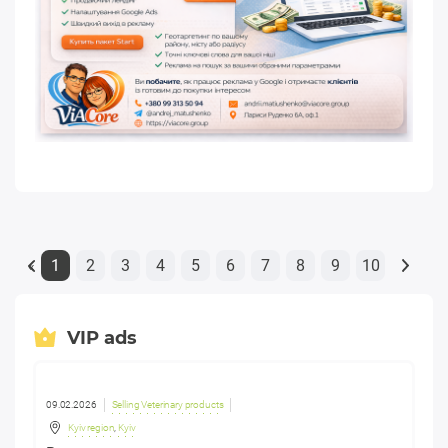
1
2
3
4
5
6
7
8
9
10
«
VIP ads
09.02.2026
Selling Veterinary products
Kyiv region
,
Kyiv