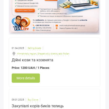
01.04.2025
Selling Goats
Khmelnitsky region
,
Shepetivskyi district
,
selo Polian
Дійні кози та козенята
Price: 1200 UAH / 1 Pieces
More details
09.01.2025
Buy Cows
Закупівлі корів биків телиць