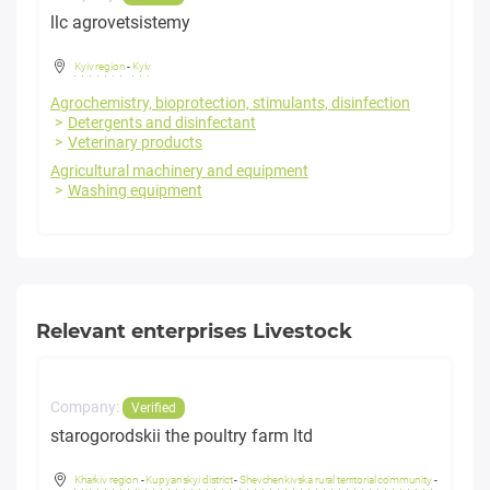
llc agrovetsistemy
Kyiv region
-
Kyiv
Agrochemistry, bioprotection, stimulants, disinfection
Detergents and disinfectant
Veterinary products
Agricultural machinery and equipment
Washing equipment
Relevant enterprises Livestock
Company:
Verified
starogorodskii the poultry farm ltd
Kharkiv region
-
Kupyanskyi district
-
Shevchenkivska rural territorial community
-