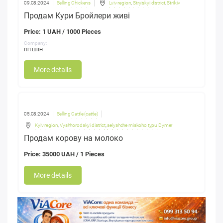
09.08.2024
Selling Chickens
Lviv region
,
Stryiskyi district
,
Strilkiv
Продам Кури Бройлери живі
Price: 1 UAH / 1000 Pieces
Company:
ПП ШІІН
More details
05.08.2024
Selling Cattle (cattle)
Kyiv region
,
Vyshhorodskyi district
,
selyshche miskoho typu Dymer
Продам корову на молоко
Price: 35000 UAH / 1 Pieces
More details