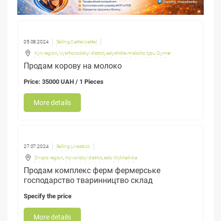
05.08.2024
Selling Cattle (cattle)
Kyiv region
,
Vyshhorodskyi district
,
selyshche miskoho typu Dymer
Продам корову на молоко
Price: 35000 UAH / 1 Pieces
More details
27.07.2024
Selling Livestock
Dnipro region
,
Kryvorizkyi district
,
selo Mykhailivka
Продам комплекс ферм фермерське
господарство тваринництво склад
Specify the price
More details