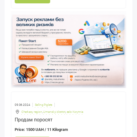
09.06.2024
Selling Piglets
Cherkasy region
,
Umanskyi district
,
selo Korytnia
Продам поросят
Price: 1500 UAH / 11 Kilogram