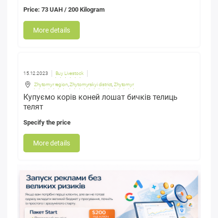
Price: 73 UAH / 200 Kilogram
More details
15.12.2023
Buy Livestock
Zhytomyr region
,
Zhytomyrskyi district
,
Zhytomyr
Купуємо корів коней лошат бичків телиць
телят
Specify the price
More details