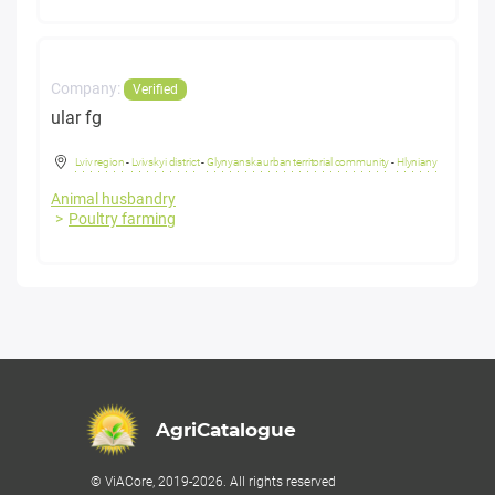
Company:
Verified
ular fg
Lviv region
-
Lvivskyi district
-
Glynyanska urban territorial community
-
Hlyniany
Animal husbandry
Poultry farming
AgriCatalogue
© ViACore, 2019-2026. All rights reserved