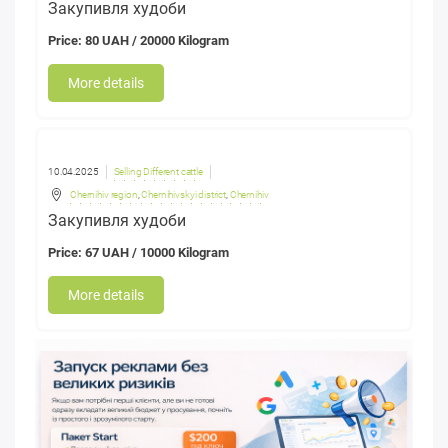
Закупивля худоби
Price: 80 UAH / 20000 Kilogram
More details
10.04.2025
Selling Different cattle
Chernihiv region
,
Chernihivskyi district
,
Chernihiv
Закупивля худоби
Price: 67 UAH / 10000 Kilogram
More details