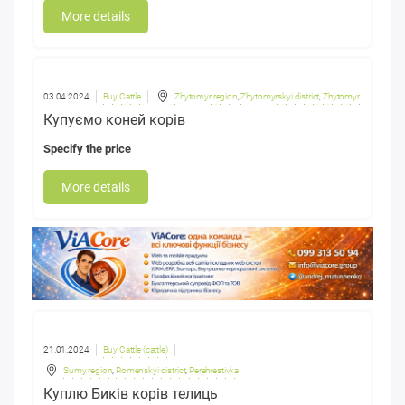
More details
03.04.2024
Buy Cattle
Zhytomyr region
,
Zhytomyrskyi district
,
Zhytomyr
Купуємо коней корів
Specify the price
More details
21.01.2024
Buy Cattle (cattle)
Sumy region
,
Romenskyi district
,
Perehrestivka
Куплю Биків корів телиць