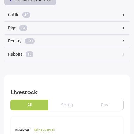
Livestock products
Cattle
49
Pigs
64
Poultry
183
Rabbits
13
Livestock
All
Selling
Buy
15.12.2025
Selling Livestock