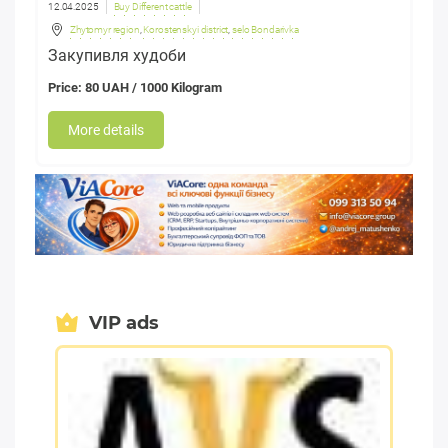
12.04.2025
Buy Different cattle
Zhytomyr region
,
Korostenskyi district
,
selo Bondarivka
Закупивля худоби
Price: 80 UAH / 1000 Kilogram
More details
VIP ads