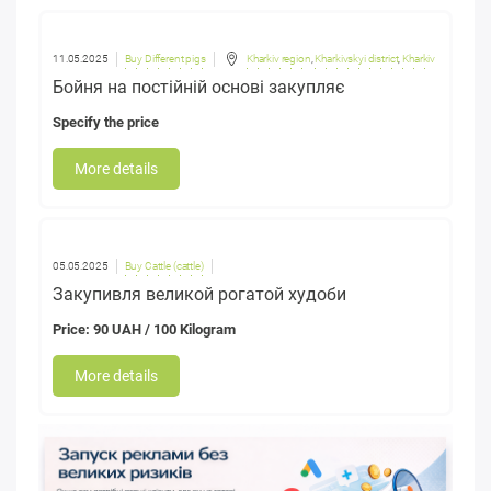
11.05.2025
Buy Different pigs
Kharkiv region
,
Kharkivskyi district
,
Kharkiv
Бойня на постійній основі закупляє
Specify the price
More details
05.05.2025
Buy Cattle (cattle)
Закупивля великой рогатой худоби
Price: 90 UAH / 100 Kilogram
More details