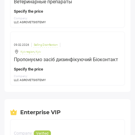
Ветеринарные препараты
Specify the price
Company:
LLC AGROVETSISTEMY
09.02.2026
Selling Disinfection
Kyiv region
,
Kyiv
Пропонуємо засіб дизинфікуючий Біоконтакт
Specify the price
Company:
LLC AGROVETSISTEMY
Enterprise VIP
Company:
Verified