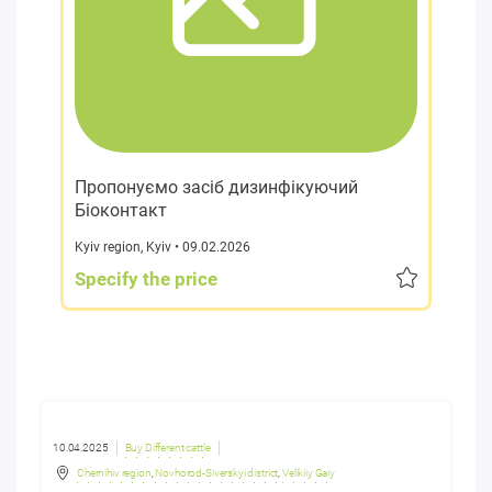
Пропонуємо засіб дизинфікуючий
Біоконтакт
Kyiv region
,
Kyiv
• 09.02.2026
Specify the price
10.04.2025
Buy Different cattle
Chernihiv region
,
Novhorod-Siverskyi district
,
Velikiiy Gaiy