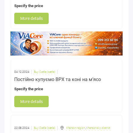
Specify the price
More details
04.12.2024
Buy Cattle (cattle)
Постійно купуємо ВРХ та коні на мʼясо
Specify the price
More details
22.08.2024
Buy Cattle (cattle)
Kherson region
,
Khersonskyi district