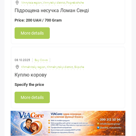
Vinnytsia region
,
Vinnytskyi district
,
Pogrebishche
Підрощена несучка Ломан Сенді
Price: 200 UAH / 700 Gram
More details
08.10.2025
Buy Cows
Khmelnitsky region
,
Khmelnytskyi district
,
Skipche
Куплю корову
Specify the price
More details