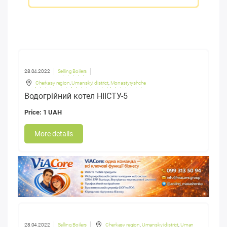
28.04.2022
Selling Boilers
Cherkasy region
,
Umanskyi district
,
Monastyryshche
Водогрійний котел НІІСТУ-5
Price: 1 UAH
More details
28.04.2022
Selling Boilers
Cherkasy region
,
Umanskyi district
,
Uman