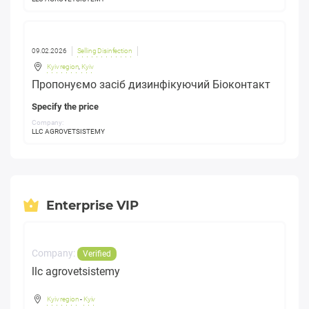
09.02.2026
Selling Disinfection
Kyiv region
,
Kyiv
Пропонуємо засіб дизинфікуючий Біоконтакт
Specify the price
Company:
LLC AGROVETSISTEMY
Enterprise VIP
Company:
Verified
llc agrovetsistemy
Kyiv region
-
Kyiv