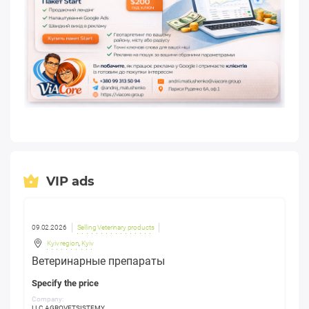
VIP ads
09.02.2026
Selling Veterinary products
Kyiv region
,
Kyiv
Ветеринарные препараты
Specify the price
Company:
LLC AGROVETSISTEMY