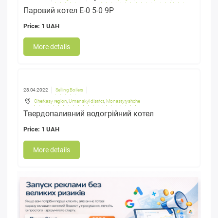
Паровий котел Е-0 5-0 9Р
Price: 1 UAH
More details
28.04.2022
Selling Boilers
Cherkasy region
,
Umanskyi district
,
Monastyryshche
​Твердопаливний водогрійний котел
Price: 1 UAH
More details