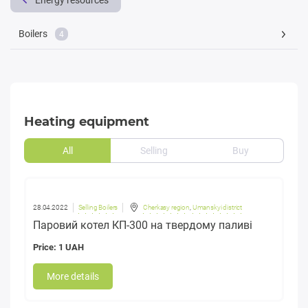
Energy resources
Boilers
4
Heating equipment
All
Selling
Buy
28.04.2022
Selling Boilers
Cherkasy region
,
Umanskyi district
Паровий котел КП-300 на твердому паливі
Price: 1 UAH
More details